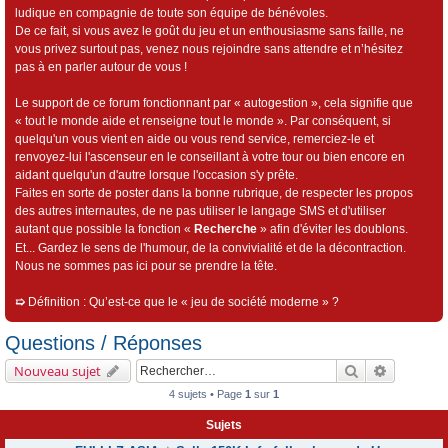
ludique en compagnie de toute son équipe de bénévoles.
De ce fait, si vous avez le goût du jeu et un enthousiasme sans faille, ne
vous privez surtout pas, venez nous rejoindre sans attendre et n’hésitez
pas à en parler autour de vous !
Le support de ce forum fonctionnant par « autogestion », cela signifie que
« tout le monde aide et renseigne tout le monde ». Par conséquent, si
quelqu'un vous vient en aide ou vous rend service, remerciez-le et
renvoyez-lui l'ascenseur en le conseillant à votre tour ou bien encore en
aidant quelqu'un d'autre lorsque l'occasion s'y prête.
Faites en sorte de poster dans la bonne rubrique, de respecter les propos
des autres internautes, de ne pas utiliser le langage SMS et d'utiliser
autant que possible la fonction «
Recherche
» afin d'éviter les doublons.
Et... Gardez le sens de l'humour, de la convivialité et de la décontraction.
Nous ne sommes pas ici pour se prendre la tête.
➯
Définition : Qu’est-ce que le « jeu de société moderne » ?
Questions / Réponses
Rechercher
Recherch
Nouveau sujet
4 sujets • Page
1
sur
1
Sujets