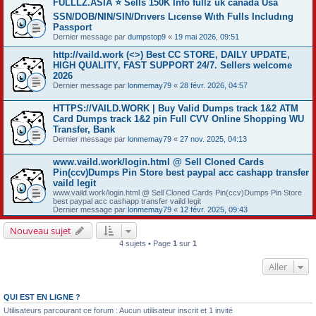
FULLLZ.ASIA ⭐️ Sells 150K Info fullz uk canada Usa
SSN/DOB/NIN/SIN/Drıvers Lıcense Wıth Fulls Includıng
Passport
Dernier message par
dumpstop9
«
19 mai 2026, 09:51
http://vaild.work (<>) Best CC STORE, DAILY UPDATE,
HIGH QUALITY, FAST SUPPORT 24/7. Sellers welcome
2026
Dernier message par
lonmemay79
«
28 févr. 2026, 04:57
HTTPS://VAILD.WORK | Buy Valid Dumps track 1&2 ATM
Card Dumps track 1&2 pin Full CVV Online Shopping WU
Transfer, Bank
Dernier message par
lonmemay79
«
27 nov. 2025, 04:13
www.vaild.work/login.html @ Sell Cloned Cards
Pin(ccv)Dumps Pin Store best paypal acc cashapp transfer
vaild legit
www.vaild.work/login.html @ Sell Cloned Cards Pin(ccv)Dumps Pin Store
best paypal acc cashapp transfer vaild legit
Dernier message par
lonmemay79
«
12 févr. 2025, 09:43
Nouveau sujet
4 sujets • Page
1
sur
1
Aller
QUI EST EN LIGNE ?
Utilisateurs parcourant ce forum : Aucun utilisateur inscrit et 1 invité