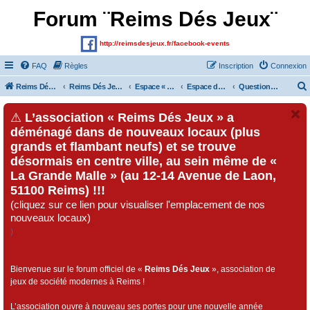
Forum ¨Reims Dés Jeux¨
http://reimsdesjeux.fr/facebook-events
FAQ
Règles
Inscription
Connexion
Reims Dés Jeux (Site)
Reims Dés Jeux (Forum)
Espace « Visiteurs » et inscrits au forum
Espace dédié au « Festival Dés Jeux», organisé par l'association « Reims Dés Jeux » !!!
Questions / Réponses
⚠
L’association « Reims Dés Jeux » a
déménagé dans de nouveaux locaux (plus
grands et flambant neufs) et se trouve
désormais en centre ville, au sein même de «
La Grande Malle » (au 12-14 Avenue de Laon,
51100 Reims) !!!
(cliquez sur ce lien pour visualiser l'emplacement de nos
nouveaux locaux)
)
Bienvenue sur le forum officiel de «
Reims Dés Jeux
», association de
jeux de société modernes à Reims !
L’association ouvre à nouveau ses portes pour une nouvelle année