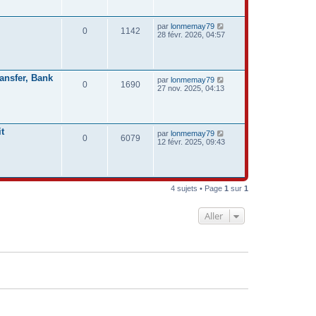
par
lonmemay79
0
1142
28 févr. 2026, 04:57
ansfer, Bank
par
lonmemay79
0
1690
27 nov. 2025, 04:13
t
par
lonmemay79
0
6079
12 févr. 2025, 09:43
4 sujets • Page
1
sur
1
Aller