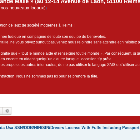
rande Malle » (au 12-14 Avenue de Laon, 51100 Reims)
de nos nouveaux locaux)
)
ation de jeux de société modernes à Reims !
année ludique en compagnie de toute son équipe de bénévoles.
faille, ne vous privez surtout pas, venez nous rejoindre sans attendre et n’hésitez 
ignifie que « tout le monde aide et renseigne tout le monde ». Par conséquent, si 
bien encore en aidant quelqu'un d'autre lorsque l'occasion s'y prête.
es propos des autres internautes, de ne pas utiliser le langage SMS et d'utiliser au
contraction. Nous ne sommes pas ici pour se prendre la tête.
Rechercher
Recherche avancée
nada Usa SSN/DOB/NIN/SIN/Drıvers Lıcense Wıth Fulls Includıng Passport