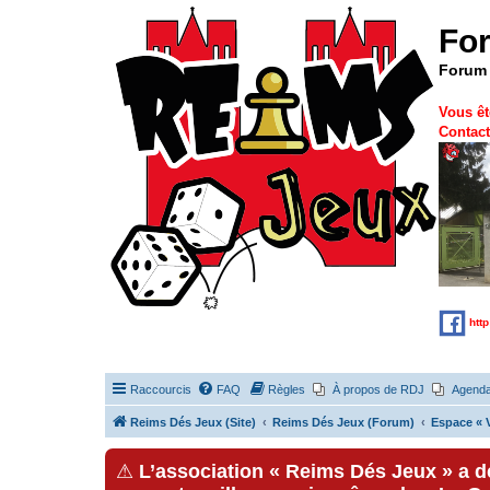
Fo
Forum 
Vous êt
Contact
htt
Raccourcis
FAQ
Règles
À propos de RDJ
Agend
Reims Dés Jeux (Site)
Reims Dés Jeux (Forum)
Espace « V
⚠
L’association « Reims Dés Jeux » a 