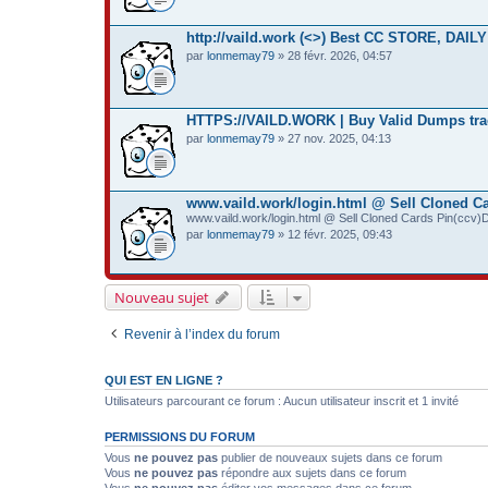
http://vaild.work (<>) Best CC STORE, DA
par
lonmemay79
» 28 févr. 2026, 04:57
HTTPS://VAILD.WORK | Buy Valid Dumps tra
par
lonmemay79
» 27 nov. 2025, 04:13
www.vaild.work/login.html @ Sell Cloned Car
www.vaild.work/login.html @ Sell Cloned Cards Pin(ccv)D
par
lonmemay79
» 12 févr. 2025, 09:43
Nouveau sujet
Revenir à l’index du forum
QUI EST EN LIGNE ?
Utilisateurs parcourant ce forum : Aucun utilisateur inscrit et 1 invité
PERMISSIONS DU FORUM
Vous
ne pouvez pas
publier de nouveaux sujets dans ce forum
Vous
ne pouvez pas
répondre aux sujets dans ce forum