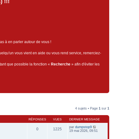
 !!!
pas à en parler autour de vous !
quelqu'un vous vient en aide ou vous rend service, remerciez-
tant que possible la fonction «
Recherche
» afin d'éviter les
4 sujets • Page
1
sur
1
RÉPONSES
VUES
DERNIER MESSAGE
par
dumpstop9
0
1225
19 mai 2026, 09:51