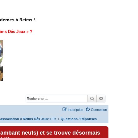
odernes à Reims !
ims Dés Jeux
» ?
Rechercher
Recherche avancé
Inscription
Connexion
'association « Reims Dés Jeux » !!!
Questions / Réponses
lambant neufs) et se trouve désormais