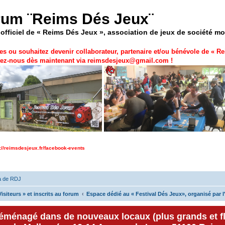
rum ¨Reims Dés Jeux¨
officiel de « Reims Dés Jeux », association de jeux de société m
es ou souhaitez devenir collaborateur, partenaire et/ou bénévole de «
Re
ez-nous dès maintenant via
reimsdesjeux@gmail.com
!
p://reimsdesjeux.fr/facebook-events
a de RDJ
isiteurs » et inscrits au forum
Espace dédié au « Festival Dés Jeux», organisé par l
déménagé dans de nouveaux locaux (plus grands et f