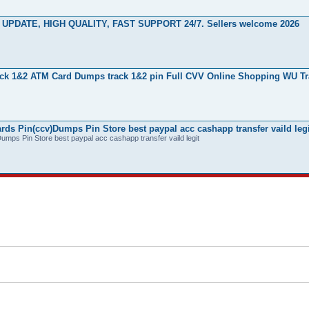
ILY UPDATE, HIGH QUALITY, FAST SUPPORT 24/7. Sellers welcome 2026
ck 1&2 ATM Card Dumps track 1&2 pin Full CVV Online Shopping WU Tr
ds Pin(ccv)Dumps Pin Store best paypal acc cashapp transfer vaild legi
umps Pin Store best paypal acc cashapp transfer vaild legit