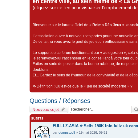
en centre ville, au sein même de « La G
(cliquez sur ce lien pour visualiser l'emplacement 
Bienvenue sur le forum officiel de «
Reims Dés Jeux
», associ
L’association ouvre à nouveau ses portes pour une nouvelle 
De ce fait, si vous avez le goût du jeu et un enthousiasme sans 
Le support de ce forum fonctionnant par « autogestion », cela s
le et renvoyez-lui l'ascenseur en le conseillant à votre tour ou 
Faites en sorte de poster dans la bonne rubrique, de respecter l
doublons.
Et... Gardez le sens de l'humour, de la convivialité et de la dé
➯
Définition : Qu’est-ce que le « jeu de société moderne » ?
Questions / Réponses
Nouveau sujet
SUJETS
FULLLZ.ASIA ⭐️ Sells 150K Info fullz uk ca
par
dumpstop9
» 19 mai 2026, 09:51