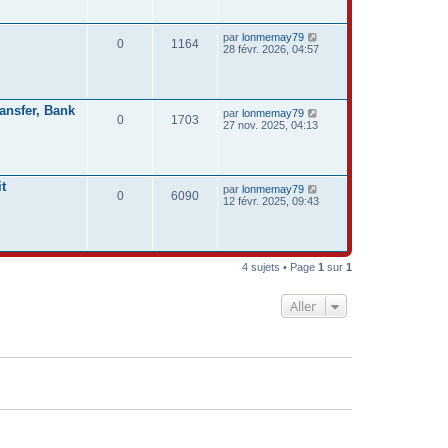
par
lonmemay79
0
1164
28 févr. 2026, 04:57
ansfer, Bank
par
lonmemay79
0
1703
27 nov. 2025, 04:13
t
par
lonmemay79
0
6090
12 févr. 2025, 09:43
4 sujets • Page
1
sur
1
Aller