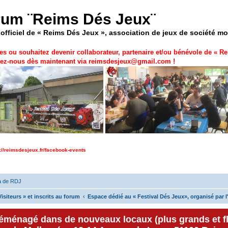
rum ¨Reims Dés Jeux¨
officiel de « Reims Dés Jeux », association de jeux de société m
es ou souhaitez devenir collaborateur, partenaire et/ou bénévole de «
Re
ez-nous dès maintenant via
reimsdesjeux@gmail.com
!
p://reimsdesjeux.fr/facebook-events
a de RDJ
isiteurs » et inscrits au forum
Espace dédié au « Festival Dés Jeux», organisé par l
déménagé dans de nouveaux locaux (plus grands et f