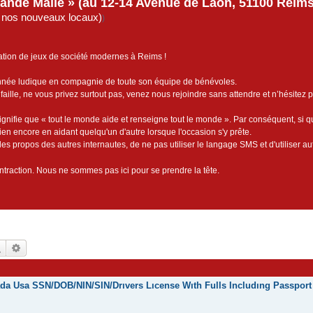
rande Malle » (au 12-14 Avenue de Laon, 51100 Reims)
de nos nouveaux locaux)
)
ation de jeux de société modernes à Reims !
année ludique en compagnie de toute son équipe de bénévoles.
faille, ne vous privez surtout pas, venez nous rejoindre sans attendre et n’hésitez 
ignifie que « tout le monde aide et renseigne tout le monde ». Par conséquent, si 
bien encore en aidant quelqu'un d'autre lorsque l'occasion s'y prête.
es propos des autres internautes, de ne pas utiliser le langage SMS et d'utiliser au
contraction. Nous ne sommes pas ici pour se prendre la tête.
Rechercher
Recherche avancée
nada Usa SSN/DOB/NIN/SIN/Drıvers Lıcense Wıth Fulls Includıng Passport