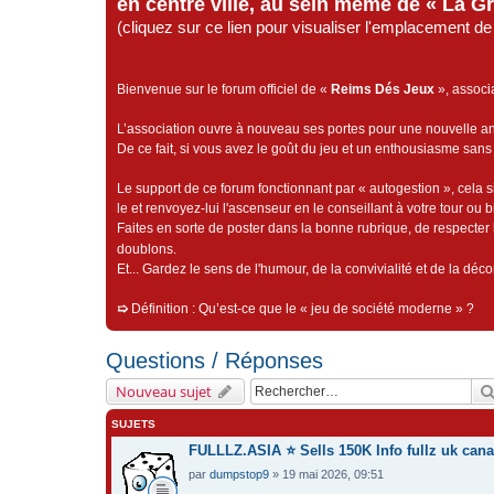
en centre ville, au sein même de « La G
(cliquez sur ce lien pour visualiser l'emplacement 
Bienvenue sur le forum officiel de «
Reims Dés Jeux
», associ
L’association ouvre à nouveau ses portes pour une nouvelle 
De ce fait, si vous avez le goût du jeu et un enthousiasme sans 
Le support de ce forum fonctionnant par « autogestion », cela s
le et renvoyez-lui l'ascenseur en le conseillant à votre tour ou 
Faites en sorte de poster dans la bonne rubrique, de respecter l
doublons.
Et... Gardez le sens de l'humour, de la convivialité et de la dé
➯
Définition : Qu’est-ce que le « jeu de société moderne » ?
Questions / Réponses
Nouveau sujet
SUJETS
FULLLZ.ASIA ⭐️ Sells 150K Info fullz uk ca
par
dumpstop9
» 19 mai 2026, 09:51