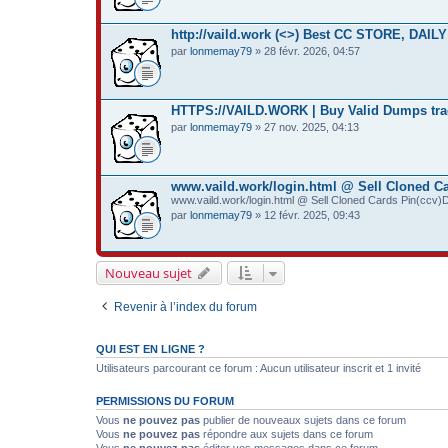
http://vaild.work (<>) Best CC STORE, DA
par
lonmemay79
» 28 févr. 2026, 04:57
HTTPS://VAILD.WORK | Buy Valid Dumps tra
par
lonmemay79
» 27 nov. 2025, 04:13
www.vaild.work/login.html @ Sell Cloned Car
www.vaild.work/login.html @ Sell Cloned Cards Pin(ccv)D
par
lonmemay79
» 12 févr. 2025, 09:43
Nouveau sujet
Revenir à l’index du forum
QUI EST EN LIGNE ?
Utilisateurs parcourant ce forum : Aucun utilisateur inscrit et 1 invité
PERMISSIONS DU FORUM
Vous
ne pouvez pas
publier de nouveaux sujets dans ce forum
Vous
ne pouvez pas
répondre aux sujets dans ce forum