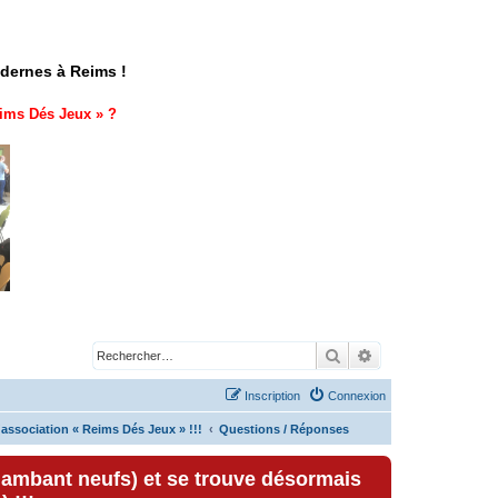
odernes à Reims !
ims Dés Jeux
» ?
Rechercher
Recherche avancé
Inscription
Connexion
'association « Reims Dés Jeux » !!!
Questions / Réponses
lambant neufs) et se trouve désormais