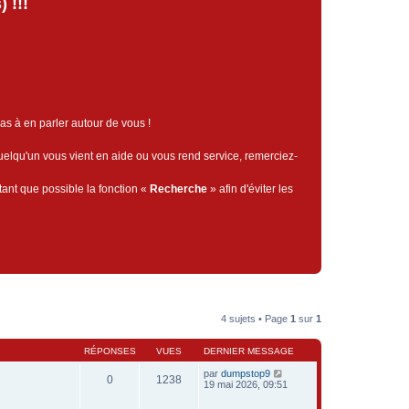
 !!!
pas à en parler autour de vous !
quelqu'un vous vient en aide ou vous rend service, remerciez-
tant que possible la fonction «
Recherche
» afin d'éviter les
4 sujets • Page
1
sur
1
RÉPONSES
VUES
DERNIER MESSAGE
par
dumpstop9
0
1238
19 mai 2026, 09:51