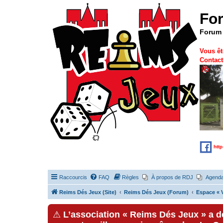
Fo
Forum 
Vous êt
Contact
htt
Raccourcis
FAQ
Règles
À propos de RDJ
Agend
Reims Dés Jeux (Site)
Reims Dés Jeux (Forum)
Espace « V
⚠
L’association « Reims Dés Jeux » a 