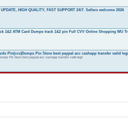
ILY UPDATE, HIGH QUALITY, FAST SUPPORT 24/7. Sellers welcome 2026
ck 1&2 ATM Card Dumps track 1&2 pin Full CVV Online Shopping WU Tr
ds Pin(ccv)Dumps Pin Store best paypal acc cashapp transfer vaild legi
umps Pin Store best paypal acc cashapp transfer vaild legit