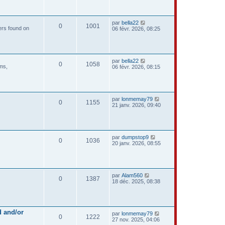
par
bella22
0
1001
ers found on
06 févr. 2026, 08:25
par
bella22
0
1058
ems,
06 févr. 2026, 08:15
par
lonmemay79
0
1155
21 janv. 2026, 09:40
par
dumpstop9
0
1036
20 janv. 2026, 08:55
par
Alam560
0
1387
18 déc. 2025, 08:38
 and/or
par
lonmemay79
0
1222
27 nov. 2025, 04:06