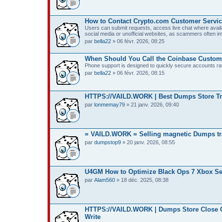
How to Contact Crypto.com Customer Servic
Users can submit requests, access live chat where avail
social media or unofficial websites, as scammers often 
par
bella22
» 06 févr. 2026, 08:25
When Should You Call the Coinbase Custom
Phone support is designed to quickly secure accounts rath
par
bella22
» 06 févr. 2026, 08:15
HTTPS://VAILD.WORK | Best Dumps Store Tra
par
lonmemay79
» 21 janv. 2026, 09:40
= VAILD.WORK = Selling magnetic Dumps trac
par
dumpstop9
» 20 janv. 2026, 08:55
U4GM How to Optimize Black Ops 7 Xbox Se
par
Alam560
» 18 déc. 2025, 08:38
HTTPS://VAILD.WORK | Dumps Store Close C
Write