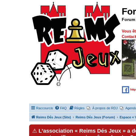
Fo
Forum 
Vous êt
Contact
htt
Raccourcis
FAQ
Règles
À propos de RDJ
Agend
Reims Dés Jeux (Site)
Reims Dés Jeux (Forum)
Espace « V
⚠
L’association « Reims Dés Jeux » a 