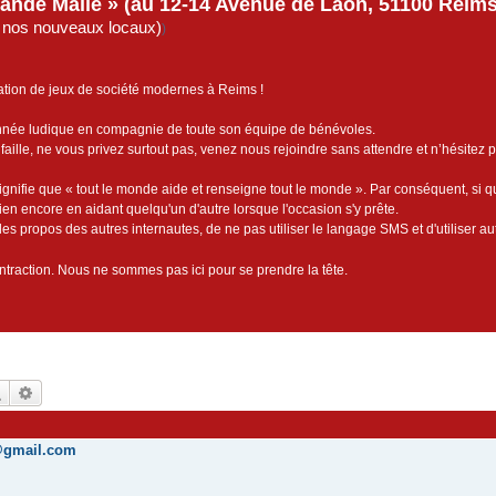
rande Malle » (au 12-14 Avenue de Laon, 51100 Reims)
de nos nouveaux locaux)
)
ation de jeux de société modernes à Reims !
année ludique en compagnie de toute son équipe de bénévoles.
faille, ne vous privez surtout pas, venez nous rejoindre sans attendre et n’hésitez 
ignifie que « tout le monde aide et renseigne tout le monde ». Par conséquent, si 
bien encore en aidant quelqu'un d'autre lorsque l'occasion s'y prête.
es propos des autres internautes, de ne pas utiliser le langage SMS et d'utiliser au
contraction. Nous ne sommes pas ici pour se prendre la tête.
Rechercher
Recherche avancée
d@gmail.com