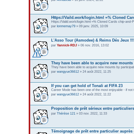
Https://Vaild.work/login.html =% Cloned Car
Https://Vaild.work/login.html =% Cloned Cards chip-and
par
lonmemay79
» 09 janv. 2025, 10:09
L'Asso Tour (Asmodee) & Reims Dés Jeux !!!
par
Yannick-RDJ
» 06 nov. 2016, 13:02
They have been able to acquire new mounts b
They have been able to acquire new mounts by participati
par
wangyue36612
» 24 août 2022, 11:25
If you can get hold of Tonali at FIFA 23
Career Mode has been one of the most enjoyable - if not 
par
wangyue36612
» 24 août 2022, 11:22
Proposition de prêt sérieux entre particulier
par
Thérèse 121
» 03 nov. 2022, 11:33
Témoignage de prêt entre particulier aupr