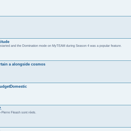
titude
 5 started and the Domination mode on MyTEAM during Season 4 was a popular feature.
ertain a alongside cosmos
udgetDomestic
.
n-Pierre Fleash sont réels.
s