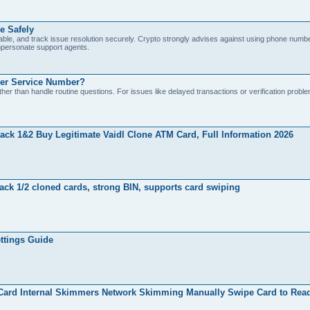
e Safely
able, and track issue resolution securely. Crypto strongly advises against using phone numb
impersonate support agents.
er Service Number?
er than handle routine questions. For issues like delayed transactions or verification probl
ck 1&2 Buy Legitimate Vaidl Clone ATM Card, Full Information 2026
k 1/2 cloned cards, strong BIN, supports card swiping
ttings Guide
ard Internal Skimmers Network Skimming Manually Swipe Card to Read