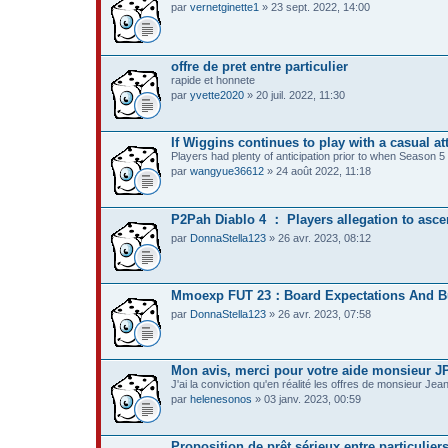
par
vernetginette1
» 23 sept. 2022, 14:00
offre de pret entre particulier
rapide et honnete
par
yvette2020
» 20 juil. 2022, 11:30
If Wiggins continues to play with a casual at
Players had plenty of anticipation prior to when Season
par
wangyue36612
» 24 août 2022, 11:18
P2Pah Diablo 4 ： Players allegation to asc
par
DonnaStella123
» 26 avr. 2023, 08:12
Mmoexp FUT 23：Board Expectations And B
par
DonnaStella123
» 26 avr. 2023, 07:58
Mon avis, merci pour votre aide monsieur JP
J'ai la conviction qu'en réalité les offres de monsieur Jea
par
helenesonos
» 03 janv. 2023, 00:59
Proposition de prêt sérieux entre particulier