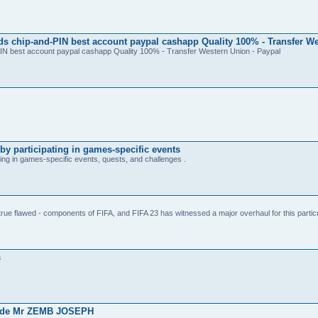
ds chip-and-PIN best account paypal cashapp Quality 100% - Transfer W
-PIN best account paypal cashapp Quality 100% - Transfer Western Union - Paypal
y participating in games-specific events
ng in games-specific events, quests, and challenges .
true flawed - components of FIFA, and FIFA 23 has witnessed a major overhaul for this part
s
ès de Mr ZEMB JOSEPH