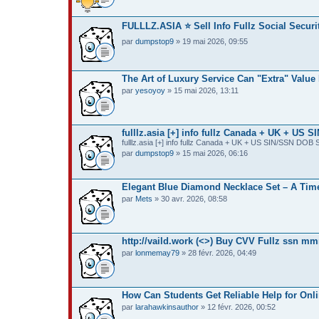
FULLLZ.ASIA ⭐️ Sell Info Fullz Social Sec
par
dumpstop9
» 19 mai 2026, 09:55
The Art of Luxury Service Can "Extra" Value
par
yesoyoy
» 15 mai 2026, 13:11
fulllz.asia [+] info fullz Canada + UK + 
fulllz.asia [+] info fullz Canada + UK + US SIN/SSN D
par
dumpstop9
» 15 mai 2026, 06:16
Elegant Blue Diamond Necklace Set – A Time
par
Mets
» 30 avr. 2026, 08:58
http://vaild.work (<>) Buy CVV Fullz ssn 
par
lonmemay79
» 28 févr. 2026, 04:49
How Can Students Get Reliable Help for On
par
larahawkinsauthor
» 12 févr. 2026, 00:52