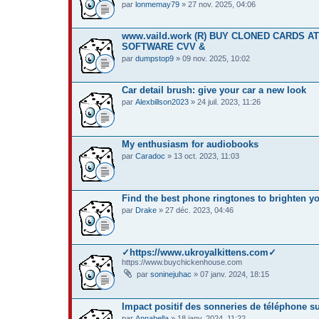
par
lonmemay79
» 27 nov. 2025, 04:06
www.vaild.work (R) BUY CLONED CARDS
SOFTWARE CVV &
par
dumpstop9
» 09 nov. 2025, 10:02
Car detail brush: give your car a new look
par
Alexbillson2023
» 24 juil. 2023, 11:26
My enthusiasm for audiobooks
par
Caradoc
» 13 oct. 2023, 11:03
Find the best phone ringtones to brighten y
par
Drake
» 27 déc. 2023, 04:46
✓https://www.ukroyalkittens.com✓
https://www.buychickenhouse.com
par
soninejuhac
» 07 janv. 2024, 18:15
Impact positif des sonneries de téléphone s
par
Annabella
» 18 janv. 2024, 11:22