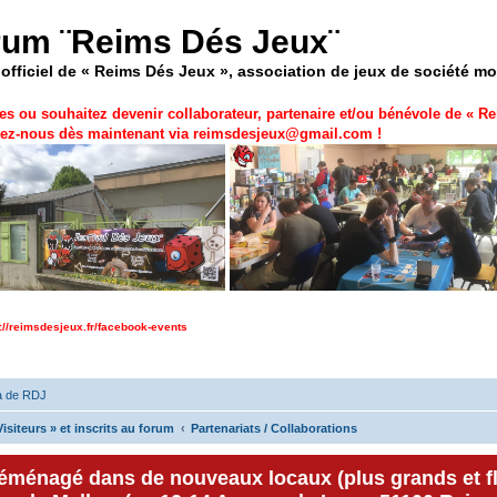
rum ¨Reims Dés Jeux¨
officiel de « Reims Dés Jeux », association de jeux de société m
es ou souhaitez devenir collaborateur, partenaire et/ou bénévole de «
Re
ez-nous dès maintenant via
reimsdesjeux@gmail.com
!
p://reimsdesjeux.fr/facebook-events
a de RDJ
isiteurs » et inscrits au forum
Partenariats / Collaborations
déménagé dans de nouveaux locaux (plus grands et f