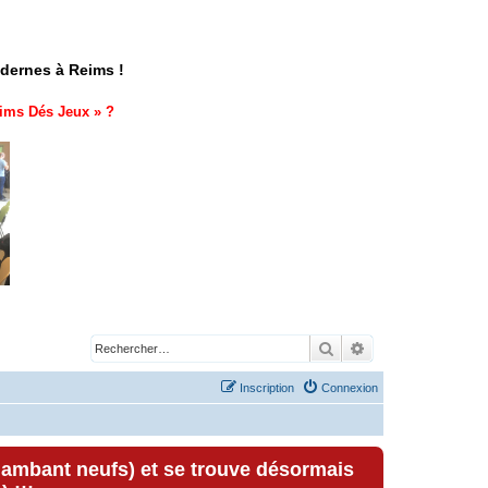
odernes à Reims !
ims Dés Jeux
» ?
Rechercher
Recherche avancé
Inscription
Connexion
lambant neufs) et se trouve désormais