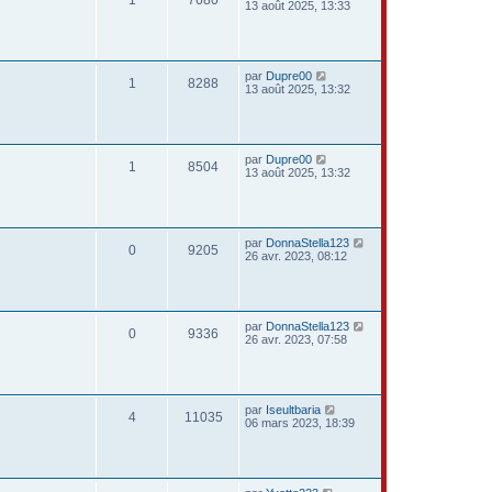
1
7680
13 août 2025, 13:33
par
Dupre00
1
8288
13 août 2025, 13:32
par
Dupre00
1
8504
13 août 2025, 13:32
par
DonnaStella123
0
9205
26 avr. 2023, 08:12
par
DonnaStella123
0
9336
26 avr. 2023, 07:58
par
Iseultbaria
4
11035
06 mars 2023, 18:39