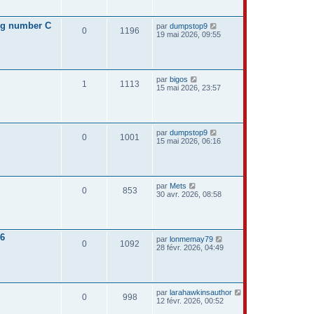
ng number C
par
dumpstop9
0
1196
19 mai 2026, 09:55
par
bigos
1
1113
15 mai 2026, 23:57
par
dumpstop9
0
1001
15 mai 2026, 06:16
par
Mets
0
853
30 avr. 2026, 08:58
26
par
lonmemay79
0
1092
28 févr. 2026, 04:49
par
larahawkinsauthor
0
998
12 févr. 2026, 00:52