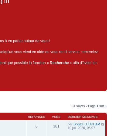
 !!!
pas à en parler autour de vous !
quelqu'un vous vient en aide ou vous rend service, remerciez-
tant que possible la fonction «
Recherche
» afin d'éviter les
31 sujets • Page
1
sur
1
RÉPONSES
VUES
DERNIER MESSAGE
par
Brigitte LEUKHAM
0
381
10 juil. 2026, 05:07