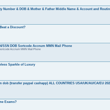
urity Number & DOB & Mother & Father Middle Name & Account and Routi
 Beat a Discount?
US SIN/SSN DOB Sortcode Accnum MMN Mail Phone
OB Sortcode Accnum MMN Mail Phone
less Sparkle of Luxury
mmn dob (transfer paypal cashapp) ALL COUNTRIES USA/UK/AU/CA/EU 20
line Exams?