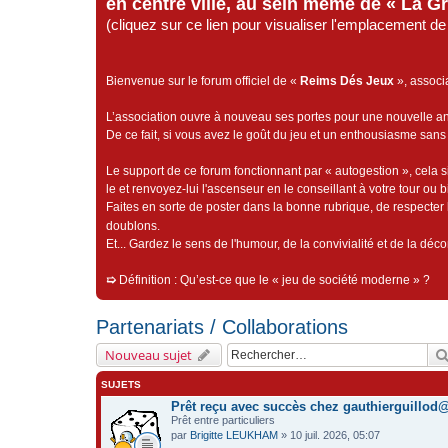
en centre ville, au sein même de « La G
(cliquez sur ce lien pour visualiser l'emplacement 
Bienvenue sur le forum officiel de «
Reims Dés Jeux
», associ
L’association ouvre à nouveau ses portes pour une nouvelle 
De ce fait, si vous avez le goût du jeu et un enthousiasme sans 
Le support de ce forum fonctionnant par « autogestion », cela s
le et renvoyez-lui l'ascenseur en le conseillant à votre tour ou 
Faites en sorte de poster dans la bonne rubrique, de respecter l
doublons.
Et... Gardez le sens de l'humour, de la convivialité et de la dé
➯
Définition : Qu’est-ce que le « jeu de société moderne » ?
Partenariats / Collaborations
Nouveau sujet
SUJETS
Prêt reçu avec succès chez gauthierguillo
Prêt entre particuliers
par
Brigitte LEUKHAM
» 10 juil. 2026, 05:07