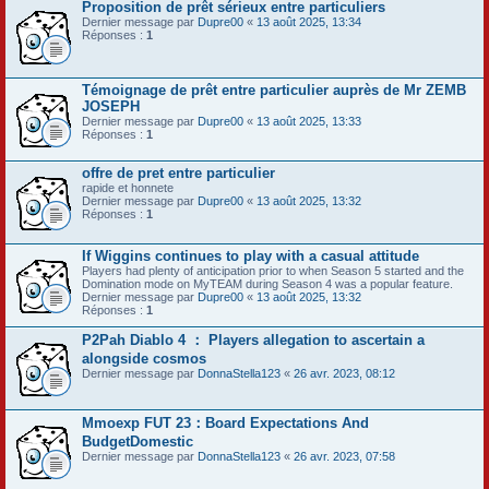
Proposition de prêt sérieux entre particuliers
Dernier message par
Dupre00
«
13 août 2025, 13:34
Réponses :
1
Témoignage de prêt entre particulier auprès de Mr ZEMB
JOSEPH
Dernier message par
Dupre00
«
13 août 2025, 13:33
Réponses :
1
offre de pret entre particulier
rapide et honnete
Dernier message par
Dupre00
«
13 août 2025, 13:32
Réponses :
1
If Wiggins continues to play with a casual attitude
Players had plenty of anticipation prior to when Season 5 started and the
Domination mode on MyTEAM during Season 4 was a popular feature.
Dernier message par
Dupre00
«
13 août 2025, 13:32
Réponses :
1
P2Pah Diablo 4 ： Players allegation to ascertain a
alongside cosmos
Dernier message par
DonnaStella123
«
26 avr. 2023, 08:12
Mmoexp FUT 23：Board Expectations And
BudgetDomestic
Dernier message par
DonnaStella123
«
26 avr. 2023, 07:58