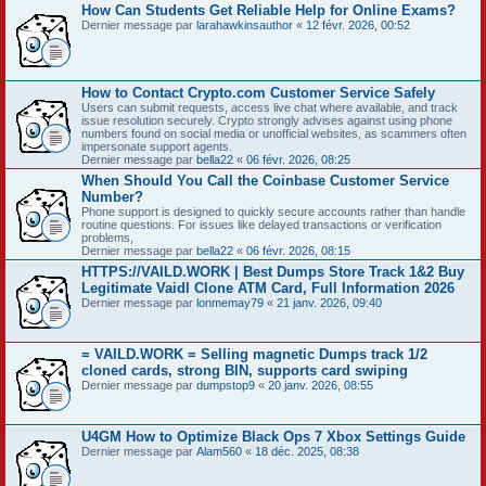
How Can Students Get Reliable Help for Online Exams?
Dernier message par
larahawkinsauthor
«
12 févr. 2026, 00:52
How to Contact Crypto.com Customer Service Safely
Users can submit requests, access live chat where available, and track
issue resolution securely. Crypto strongly advises against using phone
numbers found on social media or unofficial websites, as scammers often
impersonate support agents.
Dernier message par
bella22
«
06 févr. 2026, 08:25
When Should You Call the Coinbase Customer Service
Number?
Phone support is designed to quickly secure accounts rather than handle
routine questions. For issues like delayed transactions or verification
problems,
Dernier message par
bella22
«
06 févr. 2026, 08:15
HTTPS://VAILD.WORK | Best Dumps Store Track 1&2 Buy
Legitimate Vaidl Clone ATM Card, Full Information 2026
Dernier message par
lonmemay79
«
21 janv. 2026, 09:40
= VAILD.WORK = Selling magnetic Dumps track 1/2
cloned cards, strong BIN, supports card swiping
Dernier message par
dumpstop9
«
20 janv. 2026, 08:55
U4GM How to Optimize Black Ops 7 Xbox Settings Guide
Dernier message par
Alam560
«
18 déc. 2025, 08:38