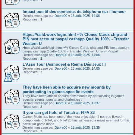
Réponses :
1
Impact positif des sonneries de téléphone sur l'humeur
Dernier message par
Dupre00
«
13 août 2025, 14:06
Réponses :
1
Https://Vaild.work/login.html =% Cloned Cards chip-and-
PIN best account paypal cashapp Quality 100% - Transfer
Western U
Https://Vaild.work/login.html =% Cloned Cards chip-and-PIN best account
paypal cashapp Quality 100% - Transfer Western Union - Paypal
Dernier message par
Dupre00
«
13 août 2025, 14:06
Réponses :
1
L'Asso Tour (Asmodee) & Reims Dés Jeux !!!
Dernier message par
Dupre00
«
13 août 2025, 14:05
Réponses :
3
They have been able to acquire new mounts by
participating in games-specific events
They have been able to acquire new mounts by participating in games-
specific events, quests, and challenges .
Dernier message par
Dupre00
«
13 août 2025, 13:37
Réponses :
2
If you can get hold of Tonali at FIFA 23
Career Mode has been one of the most enjoyable - if not true flawed -
components of FIFA, and FIFA 23 has witnessed a major overhaul for this
particular game mode.
Dernier message par
Dupre00
«
13 août 2025, 13:35
Réponses :
3