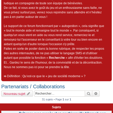
ludique en compagnie de toute son équipe de bénévoles.
De ce fait, si vous avez le goût du jeu et un enthousiasme sans faille, ne
vous privez surtout pas, venez nous rejoindre sans attendre et n’hésitez
pas à en parler autour de vous !
Le support de ce forum fonctionnant par « autogestion », cela signifie que
« tout le monde aide et renseigne tout le monde ». Par conséquent, si
quelqu'un vous vient en aide ou vous rend service, remerciez-le et
renvoyez-lui l'ascenseur en le conseillant à votre tour ou bien encore en
aidant quelqu'un d'autre lorsque l'occasion s'y prête.
Faites en sorte de poster dans la bonne rubrique, de respecter les propos
des autres internautes, de ne pas utiliser le langage SMS et d'utiliser
autant que possible la fonction «
Recherche
» afin d'éviter les doublons.
Et... Gardez le sens de l'humour, de la convivialité et de la décontraction.
Nous ne sommes pas ici pour se prendre la tête.
➯
Définition : Qu’est-ce que le « jeu de société moderne » ?
Partenariats / Collaborations
Rechercher
Recherch
Nouveau sujet
31 sujets • Page
1
sur
1
Sujets