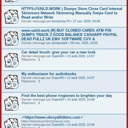
HTTPS://VAILD.WORK | Dumps Store Close Card Internal
Skimmers Network Skimming Manually Swipe Card to
Read and/or Write
Dernier message par
lonmemay79
«
27 nov. 2025, 04:06
www.vaild.work (R) BUY CLONED CARDS ATM PIN
DUMPS TRACK 2 GOOD BALANCE CASHAPP PAYPAL
DEAD FULLZ UK EMV SOFTWARE CVV &
Dernier message par
dumpstop9
«
09 nov. 2025, 10:02
Car detail brush: give your car a new look
Dernier message par
Dupre00
«
13 août 2025, 14:07
Réponses :
1
My enthusiasm for audiobooks
Dernier message par
Dupre00
«
13 août 2025, 14:07
Réponses :
1
Find the best phone ringtones to brighten your day
Dernier message par
Dupre00
«
13 août 2025, 14:06
Réponses :
1
✓https://www.ukroyalkittens.com✓
https://www.buychickenhouse.com
Dernier message par
Dupre00
«
13 août 2025, 14:06