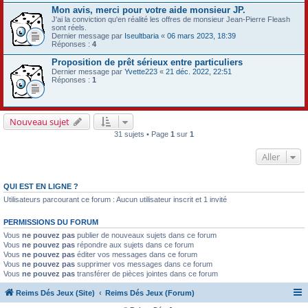
Mon avis, merci pour votre aide monsieur JP.
J'ai la conviction qu'en réalité les offres de monsieur Jean-Pierre Fleash
sont réels.
Dernier message par
Iseultbaria
«
06 mars 2023, 18:39
Réponses :
4
Proposition de prêt sérieux entre particuliers
Dernier message par
Yvette223
«
21 déc. 2022, 22:51
Réponses :
1
Nouveau sujet
31 sujets • Page
1
sur
1
Aller
QUI EST EN LIGNE ?
Utilisateurs parcourant ce forum : Aucun utilisateur inscrit et 1 invité
PERMISSIONS DU FORUM
Vous
ne pouvez pas
publier de nouveaux sujets dans ce forum
Vous
ne pouvez pas
répondre aux sujets dans ce forum
Vous
ne pouvez pas
éditer vos messages dans ce forum
Vous
ne pouvez pas
supprimer vos messages dans ce forum
Vous
ne pouvez pas
transférer de pièces jointes dans ce forum
Reims Dés Jeux (Site)
Reims Dés Jeux (Forum)