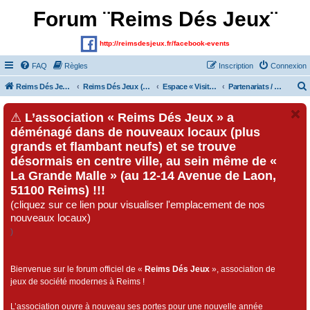
Forum ¨Reims Dés Jeux¨
http://reimsdesjeux.fr/facebook-events
FAQ
Règles
Inscription
Connexion
Reims Dés Jeux (Site)
Reims Dés Jeux (Forum)
Espace « Visiteurs » et inscrits au forum
Partenariats / Collaborations
⚠
L’association « Reims Dés Jeux » a
déménagé dans de nouveaux locaux (plus
grands et flambant neufs) et se trouve
désormais en centre ville, au sein même de «
La Grande Malle » (au 12-14 Avenue de Laon,
51100 Reims) !!!
(cliquez sur ce lien pour visualiser l'emplacement de nos
nouveaux locaux)
)
Bienvenue sur le forum officiel de «
Reims Dés Jeux
», association de
jeux de société modernes à Reims !
L’association ouvre à nouveau ses portes pour une nouvelle année