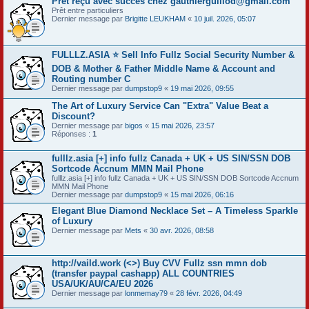
Prêt reçu avec succès chez gauthierguillod@gmail.com
Prêt entre particuliers
Dernier message par
Brigitte LEUKHAM
«
10 juil. 2026, 05:07
FULLLZ.ASIA ⭐️ Sell Info Fullz Social Security Number &
DOB & Mother & Father Middle Name & Account and
Routing number C
Dernier message par
dumpstop9
«
19 mai 2026, 09:55
The Art of Luxury Service Can "Extra" Value Beat a
Discount?
Dernier message par
bigos
«
15 mai 2026, 23:57
Réponses :
1
fulllz.asia [+] info fullz Canada + UK + US SIN/SSN DOB
Sortcode Accnum MMN Mail Phone
fulllz.asia [+] info fullz Canada + UK + US SIN/SSN DOB Sortcode Accnum
MMN Mail Phone
Dernier message par
dumpstop9
«
15 mai 2026, 06:16
Elegant Blue Diamond Necklace Set – A Timeless Sparkle
of Luxury
Dernier message par
Mets
«
30 avr. 2026, 08:58
http://vaild.work (<>) Buy CVV Fullz ssn mmn dob
(transfer paypal cashapp) ALL COUNTRIES
USA/UK/AU/CA/EU 2026
Dernier message par
lonmemay79
«
28 févr. 2026, 04:49