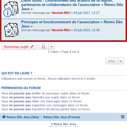
Liens utiles : Coordonnées des acteurs de la région,
partenaires et collaborateurs de l'association « Reims Dés
Jeux »
Dernier message par
Yannick-RDJ
«
04 juin 2017, 12:27
Principes et fonctionnement de l'association « Reims Dés
Jeux »
Dernier message par
Yannick-RDJ
«
20 juin 2016, 12:48
Nouveau sujet
2 sujets • Page
1
sur
1
Aller
QUI EST EN LIGNE ?
Utilisateurs parcourant ce forum : Aucun utilisateur inscrit et 2 invités
PERMISSIONS DU FORUM
Vous
ne pouvez pas
publier de nouveaux sujets dans ce forum
Vous
ne pouvez pas
répondre aux sujets dans ce forum
Vous
ne pouvez pas
éditer vos messages dans ce forum
Vous
ne pouvez pas
supprimer vos messages dans ce forum
Vous
ne pouvez pas
transférer de pièces jointes dans ce forum
Reims Dés Jeux (Site)
Reims Dés Jeux (Forum)
© Reims Dés Jeux