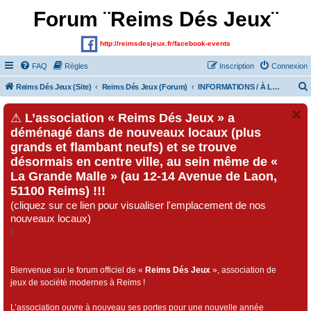
Forum ¨Reims Dés Jeux¨
http://reimsdesjeux.fr/facebook-events
FAQ
Règles
Inscription
Connexion
Reims Dés Jeux (Site)
Reims Dés Jeux (Forum)
INFORMATIONS / À LIRE AVANT DE POSTER
⚠
L’association « Reims Dés Jeux » a
déménagé dans de nouveaux locaux (plus
grands et flambant neufs) et se trouve
désormais en centre ville, au sein même de «
La Grande Malle » (au 12-14 Avenue de Laon,
51100 Reims) !!!
(cliquez sur ce lien pour visualiser l'emplacement de nos
nouveaux locaux)
)
Bienvenue sur le forum officiel de «
Reims Dés Jeux
», association de
jeux de société modernes à Reims !
L’association ouvre à nouveau ses portes pour une nouvelle année