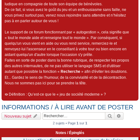
ludique en compagnie de toute son équipe de bénévoles.
De ce fait, si vous avez le goût du jeu et un enthousiasme sans faille, ne
vous privez surtout pas, venez nous rejoindre sans attendre et n’hésitez
pas à en parler autour de vous !
Le support de ce forum fonctionnant par « autogestion », cela signifie que
« tout le monde aide et renseigne tout le monde ». Par conséquent, si
quelqu'un vous vient en aide ou vous rend service, remerciez-le et
renvoyez-lui l'ascenseur en le conseillant à votre tour ou bien encore en
aidant quelqu'un d'autre lorsque l'occasion s'y prête.
Faites en sorte de poster dans la bonne rubrique, de respecter les propos
des autres internautes, de ne pas utiliser le langage SMS et d'utiliser
autant que possible la fonction «
Recherche
» afin d'éviter les doublons.
Et... Gardez le sens de l'humour, de la convivialité et de la décontraction.
Nous ne sommes pas ici pour se prendre la tête.
➯
Définition : Qu’est-ce que le « jeu de société moderne » ?
INFORMATIONS / À LIRE AVANT DE POSTER
Rechercher
Recherch
Nouveau sujet
2 sujets • Page
1
sur
1
Notes / Épinglés