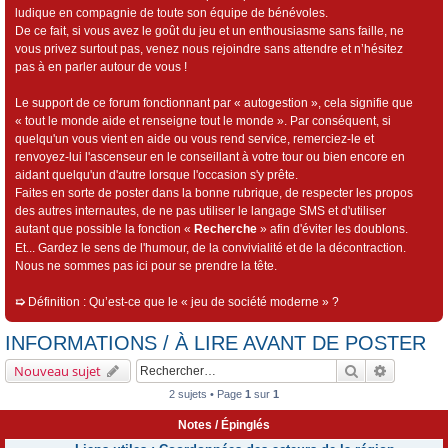
ludique en compagnie de toute son équipe de bénévoles.
De ce fait, si vous avez le goût du jeu et un enthousiasme sans faille, ne
vous privez surtout pas, venez nous rejoindre sans attendre et n’hésitez
pas à en parler autour de vous !
Le support de ce forum fonctionnant par « autogestion », cela signifie que
« tout le monde aide et renseigne tout le monde ». Par conséquent, si
quelqu'un vous vient en aide ou vous rend service, remerciez-le et
renvoyez-lui l'ascenseur en le conseillant à votre tour ou bien encore en
aidant quelqu'un d'autre lorsque l'occasion s'y prête.
Faites en sorte de poster dans la bonne rubrique, de respecter les propos
des autres internautes, de ne pas utiliser le langage SMS et d'utiliser
autant que possible la fonction «
Recherche
» afin d'éviter les doublons.
Et... Gardez le sens de l'humour, de la convivialité et de la décontraction.
Nous ne sommes pas ici pour se prendre la tête.
➯
Définition : Qu’est-ce que le « jeu de société moderne » ?
INFORMATIONS / À LIRE AVANT DE POSTER
Rechercher
Recherch
Nouveau sujet
2 sujets • Page
1
sur
1
Notes / Épinglés