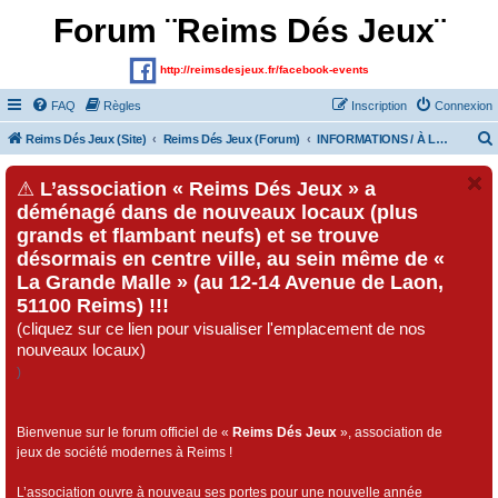
Forum ¨Reims Dés Jeux¨
http://reimsdesjeux.fr/facebook-events
FAQ
Règles
Inscription
Connexion
Reims Dés Jeux (Site)
Reims Dés Jeux (Forum)
INFORMATIONS / À LIRE AVANT DE POSTER
⚠
L’association « Reims Dés Jeux » a
déménagé dans de nouveaux locaux (plus
grands et flambant neufs) et se trouve
désormais en centre ville, au sein même de «
La Grande Malle » (au 12-14 Avenue de Laon,
51100 Reims) !!!
(cliquez sur ce lien pour visualiser l'emplacement de nos
nouveaux locaux)
)
Bienvenue sur le forum officiel de «
Reims Dés Jeux
», association de
jeux de société modernes à Reims !
L’association ouvre à nouveau ses portes pour une nouvelle année