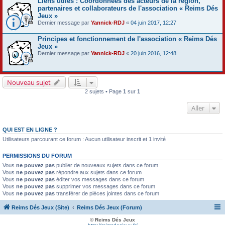
Liens utiles : Coordonnées des acteurs de la région,
partenaires et collaborateurs de l'association « Reims Dés
Jeux »
Dernier message par
Yannick-RDJ
«
04 juin 2017, 12:27
Principes et fonctionnement de l'association « Reims Dés
Jeux »
Dernier message par
Yannick-RDJ
«
20 juin 2016, 12:48
Nouveau sujet
2 sujets • Page
1
sur
1
Aller
QUI EST EN LIGNE ?
Utilisateurs parcourant ce forum : Aucun utilisateur inscrit et 1 invité
PERMISSIONS DU FORUM
Vous
ne pouvez pas
publier de nouveaux sujets dans ce forum
Vous
ne pouvez pas
répondre aux sujets dans ce forum
Vous
ne pouvez pas
éditer vos messages dans ce forum
Vous
ne pouvez pas
supprimer vos messages dans ce forum
Vous
ne pouvez pas
transférer de pièces jointes dans ce forum
Reims Dés Jeux (Site)
Reims Dés Jeux (Forum)
© Reims Dés Jeux