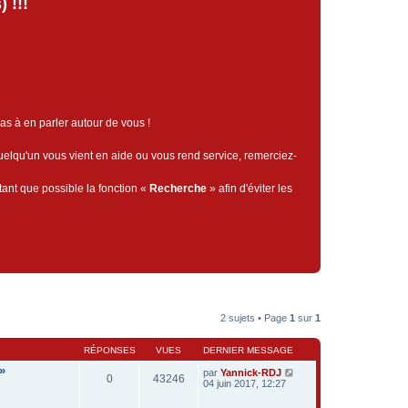
 !!!
pas à en parler autour de vous !
quelqu'un vous vient en aide ou vous rend service, remerciez-
tant que possible la fonction «
Recherche
» afin d'éviter les
2 sujets • Page
1
sur
1
RÉPONSES
VUES
DERNIER MESSAGE
»
par
Yannick-RDJ
0
43246
04 juin 2017, 12:27