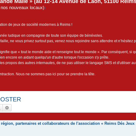
rande Malle » (au 12-14 Avenue de Laon, 51100 Reims)
de nos nouveaux locaux)
)
ation de jeux de société modernes à Reims !
année ludique en compagnie de toute son équipe de bénévoles.
faille, ne vous privez surtout pas, venez nous rejoindre sans attendre et n’hésitez 
ignifie que « tout le monde aide et renseigne tout le monde ». Par conséquent, si 
bien encore en aidant quelqu'un d'autre lorsque l'occasion s'y prête.
es propos des autres internautes, de ne pas utiliser le langage SMS et d'utiliser au
contraction. Nous ne sommes pas ici pour se prendre la tête.
 POSTER
Rechercher
Recherche avancée
 région, partenaires et collaborateurs de l'association « Reims Dés Jeux 