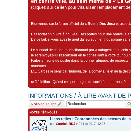
en centre ville, au sein même de « La G
(cliquez sur ce lien pour visualiser l'emplacement 
Bienvenue sur le forum officiel de «
Reims Dés Jeux
», associ
L’association ouvre à nouveau ses portes pour une nouvelle 
De ce fait, si vous avez le goût du jeu et un enthousiasme sans 
Le support de ce forum fonctionnant par « autogestion », cela s
le et renvoyez-lui l'ascenseur en le conseillant à votre tour ou 
Faites en sorte de poster dans la bonne rubrique, de respecter l
doublons.
Et... Gardez le sens de l'humour, de la convivialité et de la dé
➯
Définition : Qu’est-ce que le « jeu de société moderne » ?
INFORMATIONS / À LIRE AVANT DE
Nouveau sujet
NOTES / ÉPINGLÉS
Liens utiles : Coordonnées des acteurs de la
par
Yannick-RDJ
» 04 juin 2017, 12:27