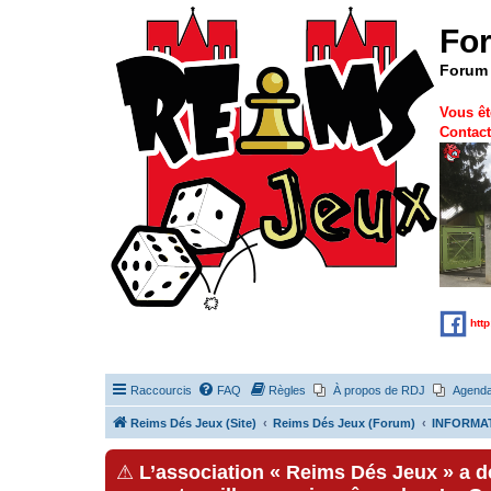
Fo
Forum 
Vous êt
Contact
htt
Raccourcis
FAQ
Règles
À propos de RDJ
Agend
Reims Dés Jeux (Site)
Reims Dés Jeux (Forum)
INFORMAT
⚠
L’association « Reims Dés Jeux » a 