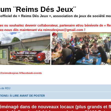
rum ¨Reims Dés Jeux¨
officiel de « Reims Dés Jeux », association de jeux de société m
es ou souhaitez devenir collaborateur, partenaire et/ou bénévole de «
Re
ez-nous dès maintenant via
reimsdesjeux@gmail.com
!
p://reimsdesjeux.fr/facebook-events
a de RDJ
IONS / À LIRE AVANT DE POSTER
déménagé dans de nouveaux locaux (plus grands et f