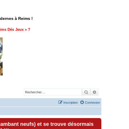
odernes à Reims !
ims Dés Jeux
» ?
Rechercher
Recherche avancé
Inscription
Connexion
lambant neufs) et se trouve désormais