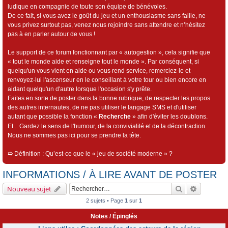
ludique en compagnie de toute son équipe de bénévoles.
De ce fait, si vous avez le goût du jeu et un enthousiasme sans faille, ne
vous privez surtout pas, venez nous rejoindre sans attendre et n’hésitez
pas à en parler autour de vous !
Le support de ce forum fonctionnant par « autogestion », cela signifie que
« tout le monde aide et renseigne tout le monde ». Par conséquent, si
quelqu'un vous vient en aide ou vous rend service, remerciez-le et
renvoyez-lui l'ascenseur en le conseillant à votre tour ou bien encore en
aidant quelqu'un d'autre lorsque l'occasion s'y prête.
Faites en sorte de poster dans la bonne rubrique, de respecter les propos
des autres internautes, de ne pas utiliser le langage SMS et d'utiliser
autant que possible la fonction «
Recherche
» afin d'éviter les doublons.
Et... Gardez le sens de l'humour, de la convivialité et de la décontraction.
Nous ne sommes pas ici pour se prendre la tête.
➯
Définition : Qu’est-ce que le « jeu de société moderne » ?
INFORMATIONS / À LIRE AVANT DE POSTER
Rechercher
Recherch
Nouveau sujet
2 sujets • Page
1
sur
1
Notes / Épinglés