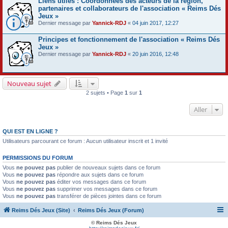
Liens utiles : Coordonnées des acteurs de la région,
partenaires et collaborateurs de l'association « Reims Dés
Jeux »
Dernier message par
Yannick-RDJ
«
04 juin 2017, 12:27
Principes et fonctionnement de l'association « Reims Dés
Jeux »
Dernier message par
Yannick-RDJ
«
20 juin 2016, 12:48
Nouveau sujet
2 sujets • Page
1
sur
1
Aller
QUI EST EN LIGNE ?
Utilisateurs parcourant ce forum : Aucun utilisateur inscrit et 1 invité
PERMISSIONS DU FORUM
Vous
ne pouvez pas
publier de nouveaux sujets dans ce forum
Vous
ne pouvez pas
répondre aux sujets dans ce forum
Vous
ne pouvez pas
éditer vos messages dans ce forum
Vous
ne pouvez pas
supprimer vos messages dans ce forum
Vous
ne pouvez pas
transférer de pièces jointes dans ce forum
Reims Dés Jeux (Site)
Reims Dés Jeux (Forum)
© Reims Dés Jeux