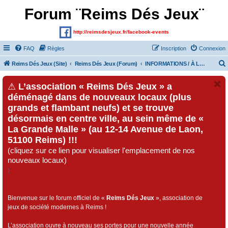
Forum ¨Reims Dés Jeux¨
http://reimsdesjeux.fr/facebook-events
FAQ
Règles
Inscription
Connexion
Reims Dés Jeux (Site)
Reims Dés Jeux (Forum)
INFORMATIONS / À LIRE AVANT DE POSTER
⚠
L’association « Reims Dés Jeux » a
déménagé dans de nouveaux locaux (plus
grands et flambant neufs) et se trouve
désormais en centre ville, au sein même de «
La Grande Malle » (au 12-14 Avenue de Laon,
51100 Reims) !!!
(cliquez sur ce lien pour visualiser l'emplacement de nos
nouveaux locaux)
)
Bienvenue sur le forum officiel de «
Reims Dés Jeux
», association de
jeux de société modernes à Reims !
L’association ouvre à nouveau ses portes pour une nouvelle année