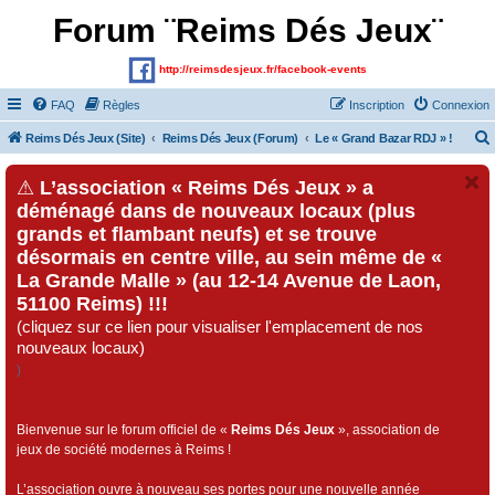
Forum ¨Reims Dés Jeux¨
http://reimsdesjeux.fr/facebook-events
FAQ
Règles
Inscription
Connexion
Reims Dés Jeux (Site)
Reims Dés Jeux (Forum)
Le « Grand Bazar RDJ » !
⚠
L’association « Reims Dés Jeux » a
déménagé dans de nouveaux locaux (plus
grands et flambant neufs) et se trouve
désormais en centre ville, au sein même de «
La Grande Malle » (au 12-14 Avenue de Laon,
51100 Reims) !!!
(cliquez sur ce lien pour visualiser l'emplacement de nos
nouveaux locaux)
)
Bienvenue sur le forum officiel de «
Reims Dés Jeux
», association de
jeux de société modernes à Reims !
L’association ouvre à nouveau ses portes pour une nouvelle année