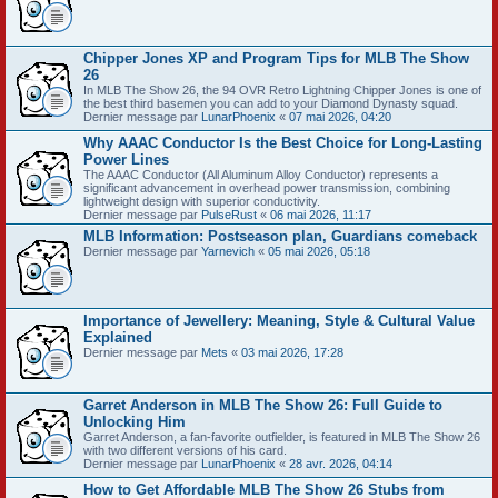
Chipper Jones XP and Program Tips for MLB The Show
26
In MLB The Show 26, the 94 OVR Retro Lightning Chipper Jones is one of
the best third basemen you can add to your Diamond Dynasty squad.
Dernier message par
LunarPhoenix
«
07 mai 2026, 04:20
Why AAAC Conductor Is the Best Choice for Long-Lasting
Power Lines
The AAAC Conductor (All Aluminum Alloy Conductor) represents a
significant advancement in overhead power transmission, combining
lightweight design with superior conductivity.
Dernier message par
PulseRust
«
06 mai 2026, 11:17
MLB Information: Postseason plan, Guardians comeback
Dernier message par
Yarnevich
«
05 mai 2026, 05:18
Importance of Jewellery: Meaning, Style & Cultural Value
Explained
Dernier message par
Mets
«
03 mai 2026, 17:28
Garret Anderson in MLB The Show 26: Full Guide to
Unlocking Him
Garret Anderson, a fan-favorite outfielder, is featured in MLB The Show 26
with two different versions of his card.
Dernier message par
LunarPhoenix
«
28 avr. 2026, 04:14
How to Get Affordable MLB The Show 26 Stubs from