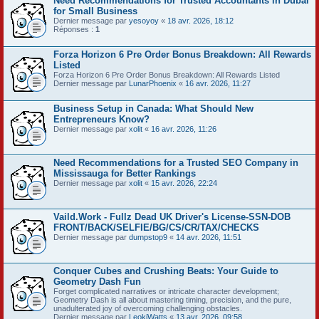
Need Recommendations for Trusted Accountants in Dubai
for Small Business
Dernier message par
yesoyoy
«
18 avr. 2026, 18:12
Réponses :
1
Forza Horizon 6 Pre Order Bonus Breakdown: All Rewards
Listed
Forza Horizon 6 Pre Order Bonus Breakdown: All Rewards Listed
Dernier message par
LunarPhoenix
«
16 avr. 2026, 11:27
Business Setup in Canada: What Should New
Entrepreneurs Know?
Dernier message par
xolit
«
16 avr. 2026, 11:26
Need Recommendations for a Trusted SEO Company in
Mississauga for Better Rankings
Dernier message par
xolit
«
15 avr. 2026, 22:24
Vaild.Work - Fullz Dead UK Driver's License-SSN-DOB
FRONT/BACK/SELFIE/BG/CS/CR/TAX/CHECKS
Dernier message par
dumpstop9
«
14 avr. 2026, 11:51
Conquer Cubes and Crushing Beats: Your Guide to
Geometry Dash Fun
Forget complicated narratives or intricate character development;
Geometry Dash is all about mastering timing, precision, and the pure,
unadulterated joy of overcoming challenging obstacles.
Dernier message par
LeokiWatts
«
13 avr. 2026, 09:58