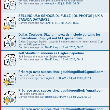
Portland Fireplace Symptoms Defend Karlie Samuelson
Dernier message par
Kelvinpir
«
28 juil. 2026, 06:06
SELLING USA SSNDOB DL FULLZ | DL PHOTOS | UK &
CANADA DATABASE
Dernier message par
Sam546
«
19 juil. 2026, 16:52
Dallas Cowboys Stadium towards include curtains for
International Cup, yet not NFL game titles
Dallas Cowboys Stadium towards include curtains for International Cup,
yet not NFL game titles
Dernier message par
SilasEckley
«
14 juil. 2026, 09:20
Jeff Stoutland announces Eagles departure
Jeff Stoutland announces Eagles departure
Dernier message par
SilasEckley
«
14 juil. 2026, 09:19
Prêt reçu avec succès chez gauthierguillod@gmail.com
Prêt entre particuliers
Dernier message par
Brigitte LEUKHAM
«
14 juil. 2026, 03:14
Prêt reçu avec succès chez gauthierguillod@gmail.com
Prêt entre particuliers
Dernier message par
Brigitte LEUKHAM
«
14 juil. 2026, 03:14
Prêt reçu avec succès chez gauthierguillod@gmail.com