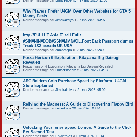
Dernier message par
LunarPhoenix
«
27 mai 2026, 11:33
Why Players Prefer U4GM Over Other Websites for GTA 5
Money Deals
Dernier message par
Jimekalmiya
«
27 mai 2026, 03:07
http://FULLLZ.Asia ☑️ sell Fullz
#SIN#NIN#DOB#SSN#MMN#DL.Font Back Passport dumps
Track 1&2 canada UK USA
Dernier message par
dumpstop9
«
23 mai 2026, 06:00
Forza Horizon 6 Exploration: Kitayama Big Daisugi
Revealed
Forza Horizon 6 Exploration: Kitayama Big Daisugi Revealed
Dernier message par
LunarPhoenix
«
23 mai 2026, 04:13
ARC Raiders Coin Purchase Speed by Platform: U4GM
Store Explained
Dernier message par
Jimekalmiya
«
21 mai 2026, 05:02
Reliving the Madness: A Guide to Discovering Flappy Bird
Dernier message par
tartanthe
«
20 mai 2026, 08:14
Unlocking Your Inner Speed Demon: A Guide to the Click
Per Second Test
Dernier message par
ChloeYates
«
19 mai 2026, 16:14