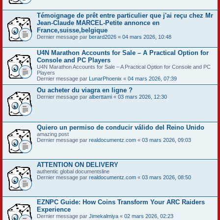
Témoignage de prêt entre particulier que j'ai reçu chez Mr
Jean-Claude MARCEL-Petite annonce en
France,suisse,belgique
Dernier message par
berard2026
«
04 mars 2026, 10:48
U4N Marathon Accounts for Sale – A Practical Option for
Console and PC Players
U4N Marathon Accounts for Sale – A Practical Option for Console and PC
Players
Dernier message par
LunarPhoenix
«
04 mars 2026, 07:39
Ou acheter du viagra en ligne ?
Dernier message par
alberttami
«
03 mars 2026, 12:30
Quiero un permiso de conducir válido del Reino Unido
amazing post
Dernier message par
realdocumentz.com
«
03 mars 2026, 09:03
ATTENTION ON DELIVERY
authentic global documentsline
Dernier message par
realdocumentz.com
«
03 mars 2026, 08:50
EZNPC Guide: How Coins Transform Your ARC Raiders
Experience
Dernier message par
Jimekalmiya
«
02 mars 2026, 02:23