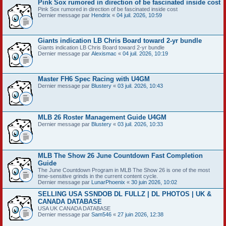
Pink Sox rumored in direction of be fascinated inside cost
Pink Sox rumored in direction of be fascinated inside cost
Dernier message par
Hendrix
«
04 juil. 2026, 10:59
Giants indication LB Chris Board toward 2-yr bundle
Giants indication LB Chris Board toward 2-yr bundle
Dernier message par
Alexismac
«
04 juil. 2026, 10:19
Master FH6 Spec Racing with U4GM
Dernier message par
Blustery
«
03 juil. 2026, 10:43
MLB 26 Roster Management Guide U4GM
Dernier message par
Blustery
«
03 juil. 2026, 10:33
MLB The Show 26 June Countdown Fast Completion
Guide
The June Countdown Program in MLB The Show 26 is one of the most
time-sensitive grinds in the current content cycle.
Dernier message par
LunarPhoenix
«
30 juin 2026, 10:02
SELLING USA SSNDOB DL FULLZ | DL PHOTOS | UK &
CANADA DATABASE
USA UK CANADA DATABASE
Dernier message par
Sam546
«
27 juin 2026, 12:38