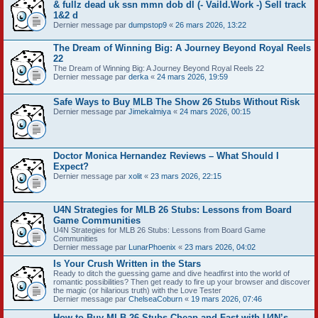
& fullz dead uk ssn mmn dob dl (- Vaild.Work -) Sell track
1&2 d
Dernier message par
dumpstop9
«
26 mars 2026, 13:22
The Dream of Winning Big: A Journey Beyond Royal Reels
22
The Dream of Winning Big: A Journey Beyond Royal Reels 22
Dernier message par
derka
«
24 mars 2026, 19:59
Safe Ways to Buy MLB The Show 26 Stubs Without Risk
Dernier message par
Jimekalmiya
«
24 mars 2026, 00:15
Doctor Monica Hernandez Reviews – What Should I
Expect?
Dernier message par
xolit
«
23 mars 2026, 22:15
U4N Strategies for MLB 26 Stubs: Lessons from Board
Game Communities
U4N Strategies for MLB 26 Stubs: Lessons from Board Game
Communities
Dernier message par
LunarPhoenix
«
23 mars 2026, 04:02
Is Your Crush Written in the Stars
Ready to ditch the guessing game and dive headfirst into the world of
romantic possibilities? Then get ready to fire up your browser and discover
the magic (or hilarious truth) with the Love Tester
Dernier message par
ChelseaCoburn
«
19 mars 2026, 07:46
How to Buy MLB 26 Stubs Cheap and Fast with U4N’s