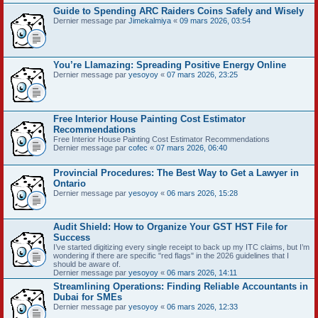
Guide to Spending ARC Raiders Coins Safely and Wisely
Dernier message par
Jimekalmiya
«
09 mars 2026, 03:54
You’re Llamazing: Spreading Positive Energy Online
Dernier message par
yesoyoy
«
07 mars 2026, 23:25
Free Interior House Painting Cost Estimator
Recommendations
Free Interior House Painting Cost Estimator Recommendations
Dernier message par
cofec
«
07 mars 2026, 06:40
Provincial Procedures: The Best Way to Get a Lawyer in
Ontario
Dernier message par
yesoyoy
«
06 mars 2026, 15:28
Audit Shield: How to Organize Your GST HST File for
Success
I’ve started digitizing every single receipt to back up my ITC claims, but I’m
wondering if there are specific "red flags" in the 2026 guidelines that I
should be aware of.
Dernier message par
yesoyoy
«
06 mars 2026, 14:11
Streamlining Operations: Finding Reliable Accountants in
Dubai for SMEs
Dernier message par
yesoyoy
«
06 mars 2026, 12:33