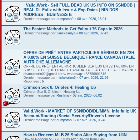
· Vaild.Work · Sell FULL DEAD UK US INFO ON SSNDOB |
REAL DL Fullz with Issue & Exp Dates | NIN DOB
ADDRESS | BUSINESS E
Dernier message par
dumpstop9
«
08 avr. 2026, 16:01
The Fastest Methods to Get Fallout 76 Caps in 2026
Dernier message par
Jimekalmiya
«
08 avr. 2026, 02:42
OFFRE DE PRÊT ENTRE PARTICULIER SÉRIEUX EN 72H
A 0,80% EN SUISSE BELGIQUE FRANCE CANADA ITALIE
AUTRICHE ALLEMAGNE
OFFRE DE PRÊT ENTRE PARTICULIER SÉRIEUX EN 72H A 0,80% EN
SUISSE BELGIQUE FRANCE CANADA ITALIE AUTRICHE ALLEMAGNE /
chantalnorin02@gmail.com// whatssap: +33756901515
Dernier message par
michelorion3
«
07 avr. 2026, 21:39
Réponses :
5
Crimson Sox 8, Orioles 4: Heating Up
Crimson Sox 8, Orioles 4: Heating Up
Dernier message par
Rushing
«
07 avr. 2026, 06:02
Vaild.Work - MARKET OF SSN/DOB/DL/MMN, info fullz UK
Account/Routing /Social Security/Driver's License
Dernier message par
dumpstop9
«
07 avr. 2026, 05:46
How to Redeem MLB 26 Stubs After Buying from U4N
How to Redeem MLB 26 Stubs After Buying from U4N