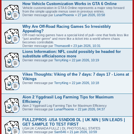
How Vehicle Customization Works in GTA 6 Online
Vehicle customization in GTA 6 Online represents a major step forward
from the simple upgrade menus seen in previous entries.
Dernier message par
LunarPhoenix
«
27 juin 2026, 03:58
Why Are Off-Road Racing Games So Irresistibly
Appealing?
Off-road racing games have a special kind of pull—one that feels less like
“just another genre” and more like a ticket into a world where chaos
becomes controllable.
Dernier message par
Thomaseill
«
23 juin 2026, 10:31
Lions Information: NFL could possibly be headed for
substitute officialsonce more
Dernier message par
TerryKing
«
22 juin 2026, 10:19
Vikes Thoughts: Viking of the 7 days: 7 days 17 - Lions at
Vikings
Dernier message par
TerryKing
«
22 juin 2026, 10:18
Aion 2 Yggdrasil Log Farming Tips for Maximum
Efficiency
Aion 2 Yggdrasil Log Farming Tips for Maximum Efficiency
Dernier message par
LunarPhoenix
«
22 juin 2026, 04:37
FULLZ/PROS -USA SSNDOB DL | UK NIN | SIN LEADS |
GET SAMPLE TO TEST FIRST
USA UK CANADA FULLZ | DL PHOTOS ALL STATES
Dernier message par
Sam546
«
21 juin 2026, 10:59