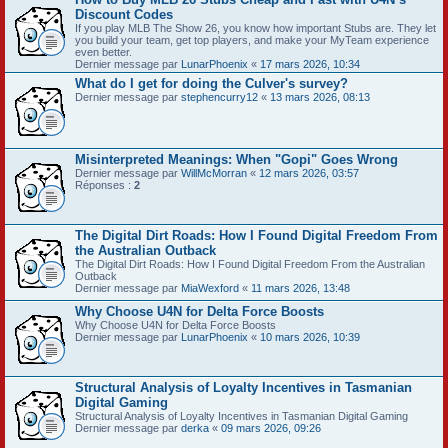
Discount Codes
If you play MLB The Show 26, you know how important Stubs are. They let
you build your team, get top players, and make your MyTeam experience
even better.
Dernier message par
LunarPhoenix
«
17 mars 2026, 10:34
What do I get for doing the Culver's survey?
Dernier message par
stephencurry12
«
13 mars 2026, 08:13
Misinterpreted Meanings: When "Gopi" Goes Wrong
Dernier message par
WillMcMorran
«
12 mars 2026, 03:57
Réponses :
2
The Digital Dirt Roads: How I Found Digital Freedom From
the Australian Outback
The Digital Dirt Roads: How I Found Digital Freedom From the Australian
Outback
Dernier message par
MiaWexford
«
11 mars 2026, 13:48
Why Choose U4N for Delta Force Boosts
Why Choose U4N for Delta Force Boosts
Dernier message par
LunarPhoenix
«
10 mars 2026, 10:39
Structural Analysis of Loyalty Incentives in Tasmanian
Digital Gaming
Structural Analysis of Loyalty Incentives in Tasmanian Digital Gaming
Dernier message par
derka
«
09 mars 2026, 09:26