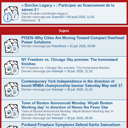
« DonJon Legacy » : Participez au financement de la
saison 2 !
https://fr.ulule.com/donjon-legacy/
Dernier message par
Dupre00
«
09 août 2025, 11:02
Réponses :
3
Sujets
PISEN--Why Cities Are Moving Toward Compact Overhead
Power Solutions
Dernier message par
PulseRust
«
31 juil. 2026, 04:09
NY Freedom vs. Chicago Sky preview: The homestand
finishes
NY Freedom vs. Chicago Sky preview: The homestand finishes
Dernier message par
Kelvinpir
«
30 juil. 2026, 11:19
Contemporary York Independence in the direction of
boost WNBA championship banner Saturday May well 17
Dernier message par
Kelvinpir
«
30 juil. 2026, 11:19
Town of Boston Announced Monday 'Aliyah Boston
Working day' in direction of Honor the Fever Star
Town of Boston Announced Monday 'Aliyah Boston Working day' in
direction of Honor the Fever Star
Dernier message par
Kelvinpir
«
30 juil. 2026, 06:00
Portland Fireplace Symptoms Defend Karlie Samuelson