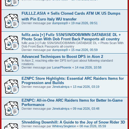
FULLLZ.ASIA ⭐️ Sells Cloned Cards ATM UK US Dumps
with Pin Euro Italy WU transfer
Dernier message par
dumpstop9
«
19 mai 2026, 09:51
fulllz.asia [+] Fullz SSN/SIN/DOB/MMN DATABASE DL +
Photo Scan With Dob Front Back Passports all country
fulllz.asia [+] Fullz SSN/SIN/DOB/MMN DATABASE DL + Photo Scan With
Dob Front Back Passports all country
Dernier message par
dumpstop9
«
15 mai 2026, 05:59
Advanced Techniques to Boost DPS in Aion 2
In Aion 2, reaching elite-tier DPS isn’t just about following standard
rotations.
Dernier message par
LunarPhoenix
«
14 mai 2026, 10:58
EZNPC Store Highlights: Essential ARC Raiders Items for
Progression and Builds
Dernier message par
Jimekalmiya
«
13 mai 2026, 03:19
EZNPC: All-in-One ARC Raiders Items for Better In-Game
Performance
Dernier message par
Jimekalmiya
«
09 mai 2026, 03:48
Shredding Downhill: A Guide to the Joy of Snow Rider 3D
Dernier message par
WhitneySingleton
«
08 mai 2026, 05:59