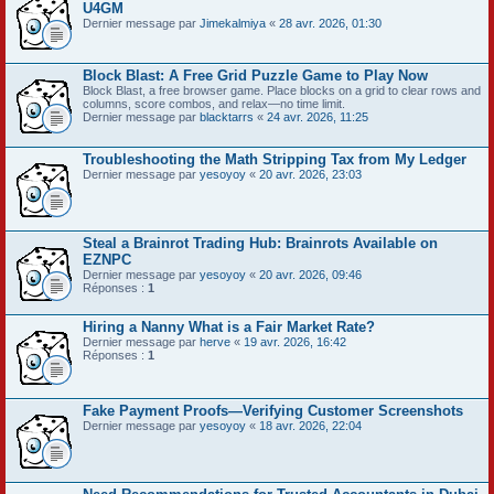
U4GM
Dernier message par
Jimekalmiya
«
28 avr. 2026, 01:30
Block Blast: A Free Grid Puzzle Game to Play Now
Block Blast, a free browser game. Place blocks on a grid to clear rows and
columns, score combos, and relax—no time limit.
Dernier message par
blacktarrs
«
24 avr. 2026, 11:25
Troubleshooting the Math Stripping Tax from My Ledger
Dernier message par
yesoyoy
«
20 avr. 2026, 23:03
Steal a Brainrot Trading Hub: Brainrots Available on
EZNPC
Dernier message par
yesoyoy
«
20 avr. 2026, 09:46
Réponses :
1
Hiring a Nanny What is a Fair Market Rate?
Dernier message par
herve
«
19 avr. 2026, 16:42
Réponses :
1
Fake Payment Proofs—Verifying Customer Screenshots
Dernier message par
yesoyoy
«
18 avr. 2026, 22:04