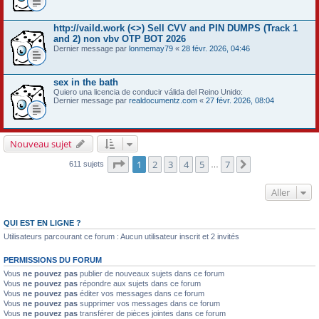
http://vaild.work (<>) Sell CVV and PIN DUMPS (Track 1
and 2) non vbv OTP BOT 2026
Dernier message par
lonmemay79
«
28 févr. 2026, 04:46
sex in the bath
Quiero una licencia de conducir válida del Reino Unido:
Dernier message par
realdocumentz.com
«
27 févr. 2026, 08:04
Nouveau sujet
Page
1
sur
7
1
2
3
4
5
7
Suivant
611 sujets
…
Aller
QUI EST EN LIGNE ?
Utilisateurs parcourant ce forum : Aucun utilisateur inscrit et 2 invités
PERMISSIONS DU FORUM
Vous
ne pouvez pas
publier de nouveaux sujets dans ce forum
Vous
ne pouvez pas
répondre aux sujets dans ce forum
Vous
ne pouvez pas
éditer vos messages dans ce forum
Vous
ne pouvez pas
supprimer vos messages dans ce forum
Vous
ne pouvez pas
transférer de pièces jointes dans ce forum