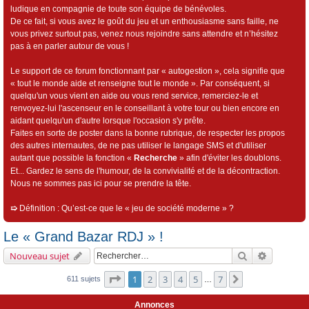
ludique en compagnie de toute son équipe de bénévoles.
De ce fait, si vous avez le goût du jeu et un enthousiasme sans faille, ne
vous privez surtout pas, venez nous rejoindre sans attendre et n’hésitez
pas à en parler autour de vous !
Le support de ce forum fonctionnant par « autogestion », cela signifie que
« tout le monde aide et renseigne tout le monde ». Par conséquent, si
quelqu'un vous vient en aide ou vous rend service, remerciez-le et
renvoyez-lui l'ascenseur en le conseillant à votre tour ou bien encore en
aidant quelqu'un d'autre lorsque l'occasion s'y prête.
Faites en sorte de poster dans la bonne rubrique, de respecter les propos
des autres internautes, de ne pas utiliser le langage SMS et d'utiliser
autant que possible la fonction «
Recherche
» afin d'éviter les doublons.
Et... Gardez le sens de l'humour, de la convivialité et de la décontraction.
Nous ne sommes pas ici pour se prendre la tête.
➯
Définition : Qu’est-ce que le « jeu de société moderne » ?
Le « Grand Bazar RDJ » !
Rechercher
Recherch
Nouveau sujet
Page
1
sur
7
1
2
3
4
5
7
Suivant
611 sujets
…
Annonces