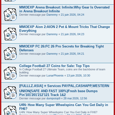
MMOEXP Arena Breakout: Infinite:Why Gear Is Overrated
in Arena Breakout Infinite
Dernier message par
Damnmy
«
21 juin 2026, 04:24
MMOEXP Aion 2:AION 2 Pet & Mount Tricks That Change
Everything
Dernier message par
Damnmy
«
21 juin 2026, 04:23
MMOEXP FC 26:FC 26 Pro Secrets for Breaking Tight
Defenses
Dernier message par
Damnmy
«
21 juin 2026, 04:21
College Football 27 Coins for Sale: Top Tips
In College Football 27 Ultimate Team, coins are the backbone of team
building.
Dernier message par
LunarPhoenix
«
13 juin 2026, 10:30
[FULLLZ.ASIA] ⭐️ Services PAYPAL,CASHAPP,WESTERN
UNION(SAFE AND FAST 100%)Fresh base Dumps
Pin'101'201'212'121 Track 1&2
Dernier message par
dumpstop9
«
28 mai 2026, 12:56
U4N: How Many Super Wheelspins Can You Get Daily in
FH6?
U4N: How Many Super Wheelspins Can You Get Daily in FH6?