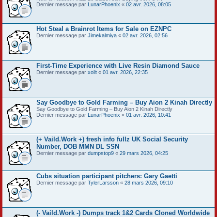
Dernier message par
LunarPhoenix
«
02 avr. 2026, 08:05
Hot Steal a Brainrot Items for Sale on EZNPC
Dernier message par
Jimekalmiya
«
02 avr. 2026, 02:56
First-Time Experience with Live Resin Diamond Sauce
Dernier message par
xolit
«
01 avr. 2026, 22:35
Say Goodbye to Gold Farming – Buy Aion 2 Kinah Directly
Say Goodbye to Gold Farming – Buy Aion 2 Kinah Directly
Dernier message par
LunarPhoenix
«
01 avr. 2026, 10:41
(+ Vaild.Work +) fresh info fullz UK Social Security
Number, DOB MMN DL SSN
Dernier message par
dumpstop9
«
29 mars 2026, 04:25
Cubs situation participant pitchers: Gary Gaetti
Dernier message par
TylerLarsson
«
28 mars 2026, 09:10
(- Vaild.Work -) Dumps track 1&2 Cards Cloned Worldwide