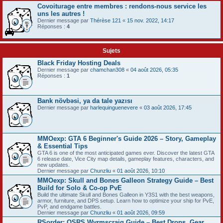
Covoiturage entre membres : rendons-nous service les
uns les autres !
Dernier message par
Thérèse 121
«
15 nov. 2022, 14:17
Réponses :
4
Sujets
Black Friday Hosting Deals
Dernier message par
chamchan308
«
04 août 2026, 05:35
Réponses :
1
Bank növbəsi, ya da tale yazısı
Dernier message par
harlequinguenevere
«
03 août 2026, 17:45
MMOexp: GTA 6 Beginner's Guide 2026 – Story, Gameplay
& Essential Tips
GTA 6 is one of the most anticipated games ever. Discover the latest GTA
6 release date, Vice City map details, gameplay features, characters, and
new updates.
Dernier message par
Chunzliu
«
01 août 2026, 10:10
MMOexp: Skull and Bones Galleon Strategy Guide – Best
Build for Solo & Co-op PvE
Build the ultimate Skull and Bones Galleon in Y3S1 with the best weapons,
armor, furniture, and DPS setup. Learn how to optimize your ship for PvE,
PvP, and endgame battles.
Dernier message par
Chunzliu
«
01 août 2026, 09:59
RSorder: OSRS Wyrmscraig Guide – Best Drops, Gear