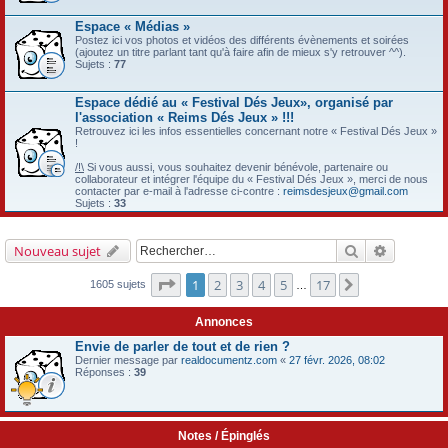
Espace « Médias »
Postez ici vos photos et vidéos des différents évènements et soirées
(ajoutez un titre parlant tant qu'à faire afin de mieux s'y retrouver ^^).
Sujets :
77
Espace dédié au « Festival Dés Jeux», organisé par
l'association « Reims Dés Jeux » !!!
Retrouvez ici les infos essentielles concernant notre « Festival Dés Jeux »
!
/!\
Si vous aussi, vous souhaitez devenir bénévole, partenaire ou
collaborateur et intégrer l'équipe du « Festival Dés Jeux », merci de nous
contacter par e-mail à l'adresse ci-contre :
reimsdesjeux@gmail.com
Sujets :
33
Rechercher
Recherch
Nouveau sujet
Page
1
sur
17
1
2
3
4
5
17
Suivant
1605 sujets
…
Annonces
Envie de parler de tout et de rien ?
Dernier message par
realdocumentz.com
«
27 févr. 2026, 08:02
Réponses :
39
Notes / Épinglés