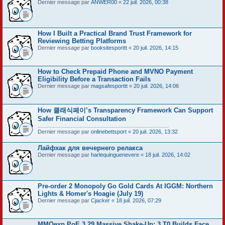
Dernier message par
ANWER00
«
22 juil. 2026, 00:38
How I Built a Practical Brand Trust Framework for
Reviewing Betting Platforms
Dernier message par
booksitesporttt
«
20 juil. 2026, 14:15
How to Check Prepaid Phone and MVNO Payment
Eligibility Before a Transaction Fails
Dernier message par
magsafesporttt
«
20 juil. 2026, 14:06
How 클래식페이’s Transparency Framework Can Support
Safer Financial Consultation
.......................................................................................
Dernier message par
onlinebettsport
«
20 juil. 2026, 13:32
Лайфхак для вечернего релакса
Dernier message par
harlequinguenevere
«
18 juil. 2026, 14:02
Pre-order 2 Monopoly Go Gold Cards At IGGM: Northern
Lights & Homer's Hoagie (July 19)
Dernier message par
Cjacker
«
18 juil. 2026, 07:29
MMOexp PoE 3.29 Massive Shake-Up: 3 T0 Builds Face