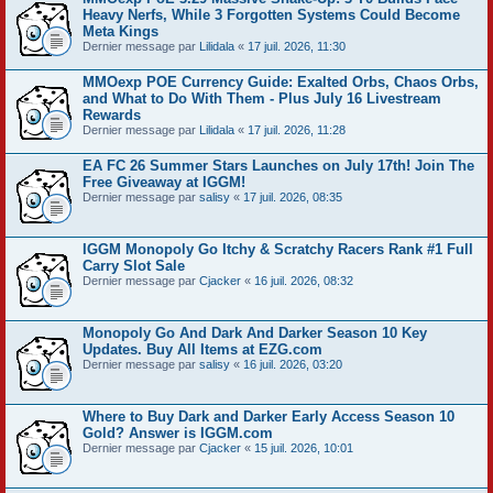
Heavy Nerfs, While 3 Forgotten Systems Could Become
Meta Kings
Dernier message par
Lilidala
«
17 juil. 2026, 11:30
MMOexp POE Currency Guide: Exalted Orbs, Chaos Orbs,
and What to Do With Them - Plus July 16 Livestream
Rewards
Dernier message par
Lilidala
«
17 juil. 2026, 11:28
EA FC 26 Summer Stars Launches on July 17th! Join The
Free Giveaway at IGGM!
Dernier message par
salisy
«
17 juil. 2026, 08:35
IGGM Monopoly Go Itchy & Scratchy Racers Rank #1 Full
Carry Slot Sale
Dernier message par
Cjacker
«
16 juil. 2026, 08:32
Monopoly Go And Dark And Darker Season 10 Key
Updates. Buy All Items at EZG.com
Dernier message par
salisy
«
16 juil. 2026, 03:20
Where to Buy Dark and Darker Early Access Season 10
Gold? Answer is IGGM.com
Dernier message par
Cjacker
«
15 juil. 2026, 10:01