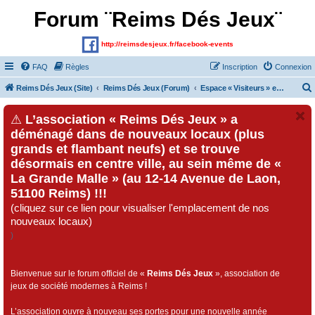
Forum ¨Reims Dés Jeux¨
http://reimsdesjeux.fr/facebook-events
FAQ
Règles
Inscription
Connexion
Reims Dés Jeux (Site)
Reims Dés Jeux (Forum)
Espace « Visiteurs » et inscrits au forum
⚠
L’association « Reims Dés Jeux » a
déménagé dans de nouveaux locaux (plus
grands et flambant neufs) et se trouve
désormais en centre ville, au sein même de «
La Grande Malle » (au 12-14 Avenue de Laon,
51100 Reims) !!!
(cliquez sur ce lien pour visualiser l'emplacement de nos
nouveaux locaux)
)
Bienvenue sur le forum officiel de «
Reims Dés Jeux
», association de
jeux de société modernes à Reims !
L’association ouvre à nouveau ses portes pour une nouvelle année