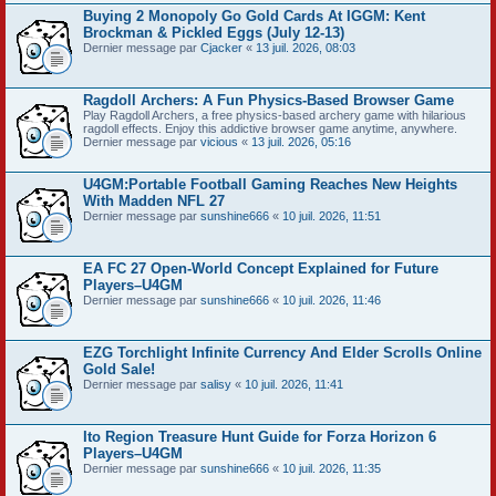
Buying 2 Monopoly Go Gold Cards At IGGM: Kent
Brockman & Pickled Eggs (July 12-13)
Dernier message par
Cjacker
«
13 juil. 2026, 08:03
Ragdoll Archers: A Fun Physics-Based Browser Game
Play Ragdoll Archers, a free physics-based archery game with hilarious
ragdoll effects. Enjoy this addictive browser game anytime, anywhere.
Dernier message par
vicious
«
13 juil. 2026, 05:16
U4GM:Portable Football Gaming Reaches New Heights
With Madden NFL 27
Dernier message par
sunshine666
«
10 juil. 2026, 11:51
EA FC 27 Open-World Concept Explained for Future
Players–U4GM
Dernier message par
sunshine666
«
10 juil. 2026, 11:46
EZG Torchlight Infinite Currency And Elder Scrolls Online
Gold Sale!
Dernier message par
salisy
«
10 juil. 2026, 11:41
Ito Region Treasure Hunt Guide for Forza Horizon 6
Players–U4GM
Dernier message par
sunshine666
«
10 juil. 2026, 11:35