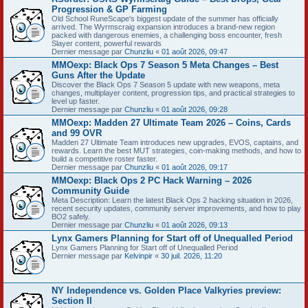
Progression & GP Farming
Old School RuneScape's biggest update of the summer has officially
arrived. The Wyrmscraig expansion introduces a brand-new region
packed with dangerous enemies, a challenging boss encounter, fresh
Slayer content, powerful rewards
Dernier message par
Chunzliu
«
01 août 2026, 09:47
MMOexp: Black Ops 7 Season 5 Meta Changes – Best
Guns After the Update
Discover the Black Ops 7 Season 5 update with new weapons, meta
changes, multiplayer content, progression tips, and practical strategies to
level up faster.
Dernier message par
Chunzliu
«
01 août 2026, 09:28
MMOexp: Madden 27 Ultimate Team 2026 – Coins, Cards
and 99 OVR
Madden 27 Ultimate Team introduces new upgrades, EVOS, captains, and
rewards. Learn the best MUT strategies, coin-making methods, and how to
build a competitive roster faster.
Dernier message par
Chunzliu
«
01 août 2026, 09:17
MMOexp: Black Ops 2 PC Hack Warning – 2026
Community Guide
Meta Description: Learn the latest Black Ops 2 hacking situation in 2026,
recent security updates, community server improvements, and how to play
BO2 safely.
Dernier message par
Chunzliu
«
01 août 2026, 09:13
Lynx Gamers Planning for Start off of Unequalled Period
Lynx Gamers Planning for Start off of Unequalled Period
Dernier message par
Kelvinpir
«
30 juil. 2026, 11:20
NY Independence vs. Golden Place Valkyries preview:
Section II