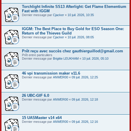
Torchlight Infinite SS13 Afterlight: Get Flame Elementium
Fast with IGGM
Dernier message par
Cjacker
«
10 juil. 2026, 10:35
IGGM: The Best Place to Buy Gold for ESO Season One:
Return of the Thieves Guild
Dernier message par
Cjacker
«
10 juil. 2026, 08:05
Prêt reçu avec succès chez gauthierguillod@gmail.com
Prêt entre particuliers
Dernier message par
Brigitte LEUKHAM
«
10 juil. 2026, 05:10
46 vpi transmission maker v11.6
Dernier message par
ANWER00
«
09 juil. 2026, 12:25
26 UBC-GIF 6.0
Dernier message par
ANWER00
«
09 juil. 2026, 12:18
15 UASMaster v14 x64
Dernier message par
ANWER00
«
09 juil. 2026, 12:16