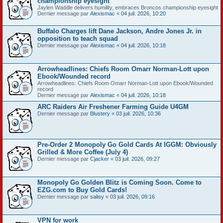
championship eyesight
Jaylen Waddle delivers humility, embraces Broncos championship eyesight
Dernier message par
Alexismac
«
04 juil. 2026, 10:20
Buffalo Charges lift Dane Jackson, Andre Jones Jr. in
opposition to teach squad
Dernier message par
Alexismac
«
04 juil. 2026, 10:18
Arrowheadlines: Chiefs Room Omarr Norman-Lott upon
Ebook/Wounded record
Arrowheadlines: Chiefs Room Omarr Norman-Lott upon Ebook/Wounded
record
Dernier message par
Alexismac
«
04 juil. 2026, 10:18
ARC Raiders Air Freshener Farming Guide U4GM
Dernier message par
Blustery
«
03 juil. 2026, 10:36
Pre-Order 2 Monopoly Go Gold Cards At IGGM: Obviously
Grilled & More Coffee (July 4)
Dernier message par
Cjacker
«
03 juil. 2026, 09:27
Monopoly Go Golden Blitz is Coming Soon. Come to
EZG.com to Buy Gold Cards!
Dernier message par
salisy
«
03 juil. 2026, 09:16
VPN for work