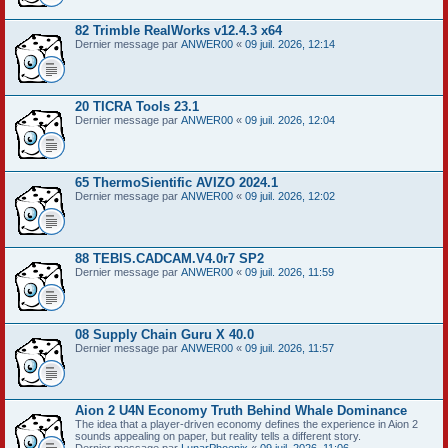
82 Trimble RealWorks v12.4.3 x64
Dernier message par
ANWER00
«
09 juil. 2026, 12:14
20 TICRA Tools 23.1
Dernier message par
ANWER00
«
09 juil. 2026, 12:04
65 ThermoSientific AVIZO 2024.1
Dernier message par
ANWER00
«
09 juil. 2026, 12:02
88 TEBIS.CADCAM.V4.0r7 SP2
Dernier message par
ANWER00
«
09 juil. 2026, 11:59
08 Supply Chain Guru X 40.0
Dernier message par
ANWER00
«
09 juil. 2026, 11:57
Aion 2 U4N Economy Truth Behind Whale Dominance
The idea that a player-driven economy defines the experience in Aion 2
sounds appealing on paper, but reality tells a different story.