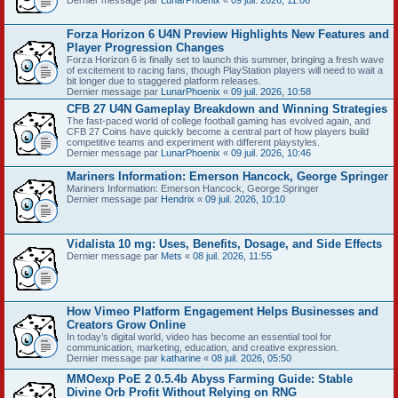
Dernier message par
LunarPhoenix
«
09 juil. 2026, 11:06
Forza Horizon 6 U4N Preview Highlights New Features and
Player Progression Changes
Forza Horizon 6 is finally set to launch this summer, bringing a fresh wave
of excitement to racing fans, though PlayStation players will need to wait a
bit longer due to staggered platform releases.
Dernier message par
LunarPhoenix
«
09 juil. 2026, 10:58
CFB 27 U4N Gameplay Breakdown and Winning Strategies
The fast-paced world of college football gaming has evolved again, and
CFB 27 Coins have quickly become a central part of how players build
competitive teams and experiment with different playstyles.
Dernier message par
LunarPhoenix
«
09 juil. 2026, 10:46
Mariners Information: Emerson Hancock, George Springer
Mariners Information: Emerson Hancock, George Springer
Dernier message par
Hendrix
«
09 juil. 2026, 10:10
Vidalista 10 mg: Uses, Benefits, Dosage, and Side Effects
Dernier message par
Mets
«
08 juil. 2026, 11:55
How Vimeo Platform Engagement Helps Businesses and
Creators Grow Online
In today’s digital world, video has become an essential tool for
communication, marketing, education, and creative expression.
Dernier message par
katharine
«
08 juil. 2026, 05:50
MMOexp PoE 2 0.5.4b Abyss Farming Guide: Stable
Divine Orb Profit Without Relying on RNG