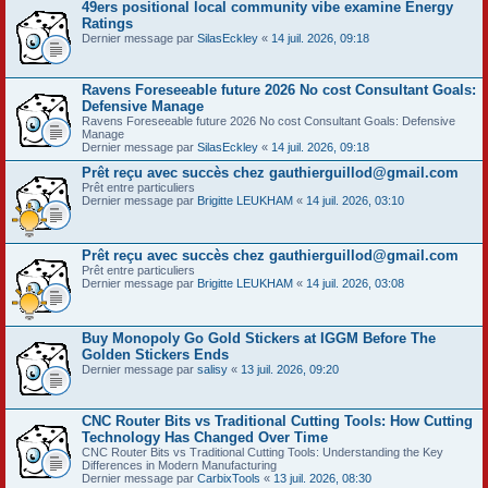
49ers positional local community vibe examine Energy
Ratings
Dernier message par
SilasEckley
«
14 juil. 2026, 09:18
Ravens Foreseeable future 2026 No cost Consultant Goals:
Defensive Manage
Ravens Foreseeable future 2026 No cost Consultant Goals: Defensive
Manage
Dernier message par
SilasEckley
«
14 juil. 2026, 09:18
Prêt reçu avec succès chez gauthierguillod@gmail.com
Prêt entre particuliers
Dernier message par
Brigitte LEUKHAM
«
14 juil. 2026, 03:10
Prêt reçu avec succès chez gauthierguillod@gmail.com
Prêt entre particuliers
Dernier message par
Brigitte LEUKHAM
«
14 juil. 2026, 03:08
Buy Monopoly Go Gold Stickers at IGGM Before The
Golden Stickers Ends
Dernier message par
salisy
«
13 juil. 2026, 09:20
CNC Router Bits vs Traditional Cutting Tools: How Cutting
Technology Has Changed Over Time
CNC Router Bits vs Traditional Cutting Tools: Understanding the Key
Differences in Modern Manufacturing
Dernier message par
CarbixTools
«
13 juil. 2026, 08:30