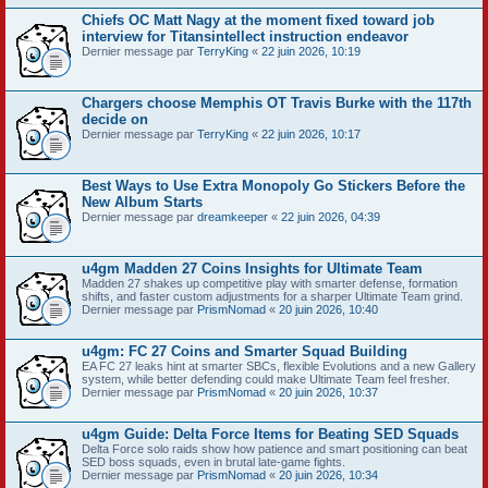
Chiefs OC Matt Nagy at the moment fixed toward job
interview for Titansintellect instruction endeavor
Dernier message par
TerryKing
«
22 juin 2026, 10:19
Chargers choose Memphis OT Travis Burke with the 117th
decide on
Dernier message par
TerryKing
«
22 juin 2026, 10:17
Best Ways to Use Extra Monopoly Go Stickers Before the
New Album Starts
Dernier message par
dreamkeeper
«
22 juin 2026, 04:39
u4gm Madden 27 Coins Insights for Ultimate Team
Madden 27 shakes up competitive play with smarter defense, formation
shifts, and faster custom adjustments for a sharper Ultimate Team grind.
Dernier message par
PrismNomad
«
20 juin 2026, 10:40
u4gm: FC 27 Coins and Smarter Squad Building
EA FC 27 leaks hint at smarter SBCs, flexible Evolutions and a new Gallery
system, while better defending could make Ultimate Team feel fresher.
Dernier message par
PrismNomad
«
20 juin 2026, 10:37
u4gm Guide: Delta Force Items for Beating SED Squads
Delta Force solo raids show how patience and smart positioning can beat
SED boss squads, even in brutal late-game fights.
Dernier message par
PrismNomad
«
20 juin 2026, 10:34