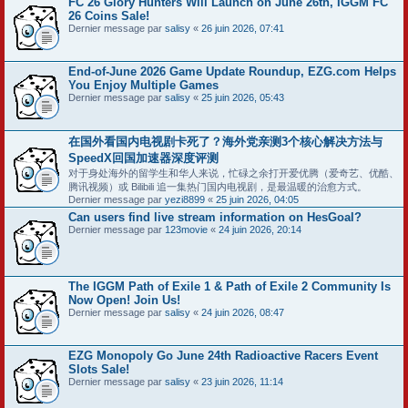
FC 26 Glory Hunters Will Launch on June 26th, IGGM FC
26 Coins Sale!
Dernier message par
salisy
«
26 juin 2026, 07:41
End-of-June 2026 Game Update Roundup, EZG.com Helps
You Enjoy Multiple Games
Dernier message par
salisy
«
25 juin 2026, 05:43
在国外看国内电视剧卡死了？海外党亲测3个核心解决方法与
SpeedX回国加速器深度评测
对于身处海外的留学生和华人来说，忙碌之余打开爱优腾（爱奇艺、优酷、
腾讯视频）或 Bilibili 追一集热门国内电视剧，是最温暖的治愈方式。
Dernier message par
yezi8899
«
25 juin 2026, 04:05
Can users find live stream information on HesGoal?
Dernier message par
123movie
«
24 juin 2026, 20:14
The IGGM Path of Exile 1 & Path of Exile 2 Community Is
Now Open! Join Us!
Dernier message par
salisy
«
24 juin 2026, 08:47
EZG Monopoly Go June 24th Radioactive Racers Event
Slots Sale!
Dernier message par
salisy
«
23 juin 2026, 11:14