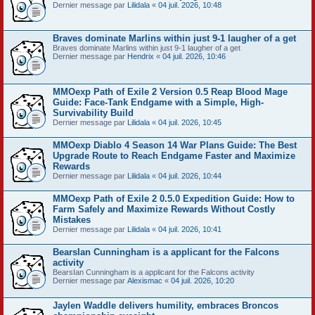
Dernier message par
Lilidala
«
04 juil. 2026, 10:48
Braves dominate Marlins within just 9-1 laugher of a get
Braves dominate Marlins within just 9-1 laugher of a get
Dernier message par
Hendrix
«
04 juil. 2026, 10:46
MMOexp Path of Exile 2 Version 0.5 Reap Blood Mage
Guide: Face-Tank Endgame with a Simple, High-
Survivability Build
Dernier message par
Lilidala
«
04 juil. 2026, 10:45
MMOexp Diablo 4 Season 14 War Plans Guide: The Best
Upgrade Route to Reach Endgame Faster and Maximize
Rewards
Dernier message par
Lilidala
«
04 juil. 2026, 10:44
MMOexp Path of Exile 2 0.5.0 Expedition Guide: How to
Farm Safely and Maximize Rewards Without Costly
Mistakes
Dernier message par
Lilidala
«
04 juil. 2026, 10:41
BearsIan Cunningham is a applicant for the Falcons
activity
BearsIan Cunningham is a applicant for the Falcons activity
Dernier message par
Alexismac
«
04 juil. 2026, 10:20
Jaylen Waddle delivers humility, embraces Broncos