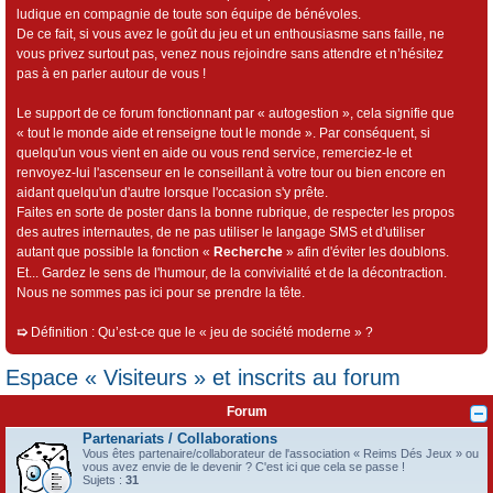
ludique en compagnie de toute son équipe de bénévoles.
De ce fait, si vous avez le goût du jeu et un enthousiasme sans faille, ne
vous privez surtout pas, venez nous rejoindre sans attendre et n’hésitez
pas à en parler autour de vous !
Le support de ce forum fonctionnant par « autogestion », cela signifie que
« tout le monde aide et renseigne tout le monde ». Par conséquent, si
quelqu'un vous vient en aide ou vous rend service, remerciez-le et
renvoyez-lui l'ascenseur en le conseillant à votre tour ou bien encore en
aidant quelqu'un d'autre lorsque l'occasion s'y prête.
Faites en sorte de poster dans la bonne rubrique, de respecter les propos
des autres internautes, de ne pas utiliser le langage SMS et d'utiliser
autant que possible la fonction «
Recherche
» afin d'éviter les doublons.
Et... Gardez le sens de l'humour, de la convivialité et de la décontraction.
Nous ne sommes pas ici pour se prendre la tête.
➯
Définition : Qu’est-ce que le « jeu de société moderne » ?
Espace « Visiteurs » et inscrits au forum
Forum
Partenariats / Collaborations
Vous êtes partenaire/collaborateur de l'association « Reims Dés Jeux » ou
vous avez envie de le devenir ? C'est ici que cela se passe !
Sujets :
31