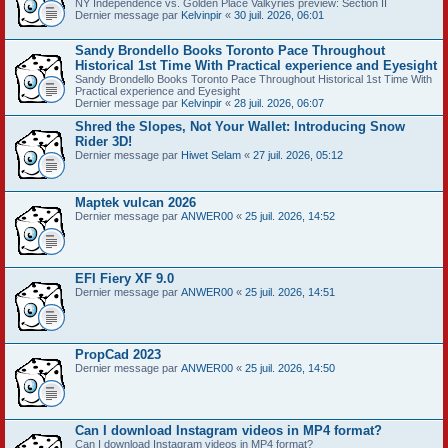
NY Independence vs. Golden Place Valkyries preview: Section II
Dernier message par
Kelvinpir
«
30 juil. 2026, 06:01
Sandy Brondello Books Toronto Pace Throughout
Historical 1st Time With Practical experience and Eyesight
Sandy Brondello Books Toronto Pace Throughout Historical 1st Time With
Practical experience and Eyesight
Dernier message par
Kelvinpir
«
28 juil. 2026, 06:07
Shred the Slopes, Not Your Wallet: Introducing Snow
Rider 3D!
Dernier message par
Hiwet Selam
«
27 juil. 2026, 05:12
Maptek vulcan 2026
Dernier message par
ANWER00
«
25 juil. 2026, 14:52
EFI Fiery XF 9.0
Dernier message par
ANWER00
«
25 juil. 2026, 14:51
PropCad 2023
Dernier message par
ANWER00
«
25 juil. 2026, 14:50
Can I download Instagram videos in MP4 format?
Can I download Instagram videos in MP4 format?