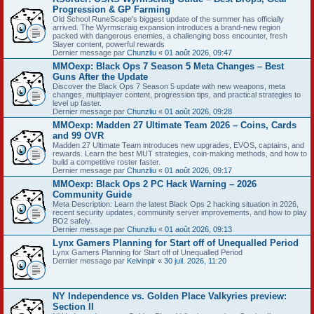
Progression & GP Farming
Old School RuneScape's biggest update of the summer has officially
arrived. The Wyrmscraig expansion introduces a brand-new region
packed with dangerous enemies, a challenging boss encounter, fresh
Slayer content, powerful rewards
Dernier message par
Chunzliu
«
01 août 2026, 09:47
MMOexp: Black Ops 7 Season 5 Meta Changes – Best
Guns After the Update
Discover the Black Ops 7 Season 5 update with new weapons, meta
changes, multiplayer content, progression tips, and practical strategies to
level up faster.
Dernier message par
Chunzliu
«
01 août 2026, 09:28
MMOexp: Madden 27 Ultimate Team 2026 – Coins, Cards
and 99 OVR
Madden 27 Ultimate Team introduces new upgrades, EVOS, captains, and
rewards. Learn the best MUT strategies, coin-making methods, and how to
build a competitive roster faster.
Dernier message par
Chunzliu
«
01 août 2026, 09:17
MMOexp: Black Ops 2 PC Hack Warning – 2026
Community Guide
Meta Description: Learn the latest Black Ops 2 hacking situation in 2026,
recent security updates, community server improvements, and how to play
BO2 safely.
Dernier message par
Chunzliu
«
01 août 2026, 09:13
Lynx Gamers Planning for Start off of Unequalled Period
Lynx Gamers Planning for Start off of Unequalled Period
Dernier message par
Kelvinpir
«
30 juil. 2026, 11:20
NY Independence vs. Golden Place Valkyries preview:
Section II