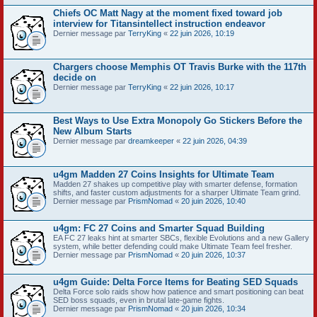
Chiefs OC Matt Nagy at the moment fixed toward job
interview for Titansintellect instruction endeavor
Dernier message par
TerryKing
«
22 juin 2026, 10:19
Chargers choose Memphis OT Travis Burke with the 117th
decide on
Dernier message par
TerryKing
«
22 juin 2026, 10:17
Best Ways to Use Extra Monopoly Go Stickers Before the
New Album Starts
Dernier message par
dreamkeeper
«
22 juin 2026, 04:39
u4gm Madden 27 Coins Insights for Ultimate Team
Madden 27 shakes up competitive play with smarter defense, formation
shifts, and faster custom adjustments for a sharper Ultimate Team grind.
Dernier message par
PrismNomad
«
20 juin 2026, 10:40
u4gm: FC 27 Coins and Smarter Squad Building
EA FC 27 leaks hint at smarter SBCs, flexible Evolutions and a new Gallery
system, while better defending could make Ultimate Team feel fresher.
Dernier message par
PrismNomad
«
20 juin 2026, 10:37
u4gm Guide: Delta Force Items for Beating SED Squads
Delta Force solo raids show how patience and smart positioning can beat
SED boss squads, even in brutal late-game fights.
Dernier message par
PrismNomad
«
20 juin 2026, 10:34