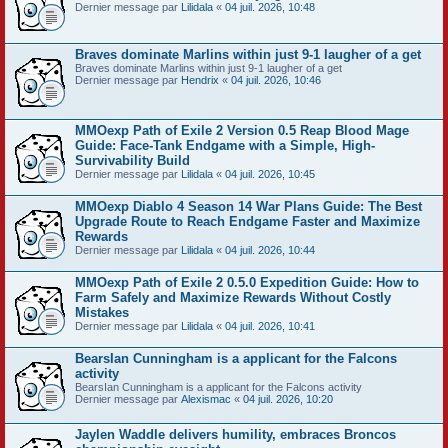
Dernier message par
Lilidala
«
04 juil. 2026, 10:48
Braves dominate Marlins within just 9-1 laugher of a get
Braves dominate Marlins within just 9-1 laugher of a get
Dernier message par
Hendrix
«
04 juil. 2026, 10:46
MMOexp Path of Exile 2 Version 0.5 Reap Blood Mage
Guide: Face-Tank Endgame with a Simple, High-
Survivability Build
Dernier message par
Lilidala
«
04 juil. 2026, 10:45
MMOexp Diablo 4 Season 14 War Plans Guide: The Best
Upgrade Route to Reach Endgame Faster and Maximize
Rewards
Dernier message par
Lilidala
«
04 juil. 2026, 10:44
MMOexp Path of Exile 2 0.5.0 Expedition Guide: How to
Farm Safely and Maximize Rewards Without Costly
Mistakes
Dernier message par
Lilidala
«
04 juil. 2026, 10:41
BearsIan Cunningham is a applicant for the Falcons
activity
BearsIan Cunningham is a applicant for the Falcons activity
Dernier message par
Alexismac
«
04 juil. 2026, 10:20
Jaylen Waddle delivers humility, embraces Broncos