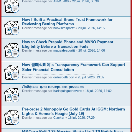
Dernier message par
ANWER00
«
22 juil. 2026, 00:38
How I Built a Practical Brand Trust Framework for
Reviewing Betting Platforms
Dernier message par
booksitesporttt
«
20 juil. 2026, 14:15
How to Check Prepaid Phone and MVNO Payment
Eligibility Before a Transaction Fails
Dernier message par
magsafesporttt
«
20 juil. 2026, 14:06
How 클래식페이’s Transparency Framework Can Support
Safer Financial Consultation
.......................................................................................
Dernier message par
onlinebettsport
«
20 juil. 2026, 13:32
Лайфхак для вечернего релакса
Dernier message par
harlequinguenevere
«
18 juil. 2026, 14:02
Pre-order 2 Monopoly Go Gold Cards At IGGM: Northern
Lights & Homer's Hoagie (July 19)
Dernier message par
Cjacker
«
18 juil. 2026, 07:29
MMOexp PoE 3.29 Massive Shake-Up: 3 T0 Builds Face