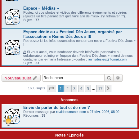
Espace « Médias »
Postez ici vos photos et vidéos des différents évènements et soirées
(ajoutez un titre parlant tant qu'à faire afin de mieux s'y retrouver ^^).
Sujets :
77
Espace dédié au « Festival Dés Jeux», organisé par
l'association « Reims Dés Jeux » !!!
Retrouvez ici les infos essentielles concernant notre « Festival Dés Jeux »
!
/!\
Si vous aussi, vous souhaitez devenir bénévole, partenaire ou
collaborateur et intégrer l'équipe du « Festival Dés Jeux », merci de nous
contacter par e-mail à l'adresse ci-contre :
reimsdesjeux@gmail.com
Sujets :
33
Rechercher
Recherch
Nouveau sujet
Page
1
sur
17
1
2
3
4
5
17
Suivant
1605 sujets
…
Annonces
Envie de parler de tout et de rien ?
Dernier message par
realdocumentz.com
«
27 févr. 2026, 08:02
Réponses :
39
Notes / Épinglés