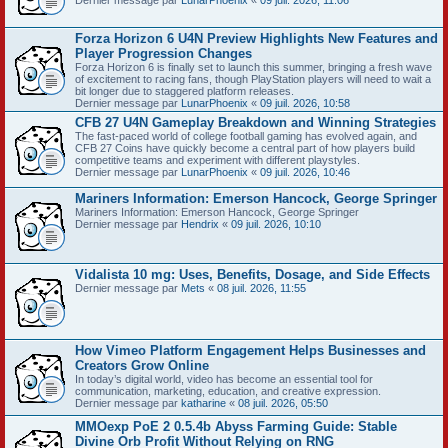
Dernier message par
LunarPhoenix
«
09 juil. 2026, 11:06
Forza Horizon 6 U4N Preview Highlights New Features and
Player Progression Changes
Forza Horizon 6 is finally set to launch this summer, bringing a fresh wave
of excitement to racing fans, though PlayStation players will need to wait a
bit longer due to staggered platform releases.
Dernier message par
LunarPhoenix
«
09 juil. 2026, 10:58
CFB 27 U4N Gameplay Breakdown and Winning Strategies
The fast-paced world of college football gaming has evolved again, and
CFB 27 Coins have quickly become a central part of how players build
competitive teams and experiment with different playstyles.
Dernier message par
LunarPhoenix
«
09 juil. 2026, 10:46
Mariners Information: Emerson Hancock, George Springer
Mariners Information: Emerson Hancock, George Springer
Dernier message par
Hendrix
«
09 juil. 2026, 10:10
Vidalista 10 mg: Uses, Benefits, Dosage, and Side Effects
Dernier message par
Mets
«
08 juil. 2026, 11:55
How Vimeo Platform Engagement Helps Businesses and
Creators Grow Online
In today’s digital world, video has become an essential tool for
communication, marketing, education, and creative expression.
Dernier message par
katharine
«
08 juil. 2026, 05:50
MMOexp PoE 2 0.5.4b Abyss Farming Guide: Stable
Divine Orb Profit Without Relying on RNG