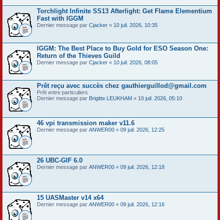
Torchlight Infinite SS13 Afterlight: Get Flame Elementium
Fast with IGGM
Dernier message par
Cjacker
«
10 juil. 2026, 10:35
IGGM: The Best Place to Buy Gold for ESO Season One:
Return of the Thieves Guild
Dernier message par
Cjacker
«
10 juil. 2026, 08:05
Prêt reçu avec succès chez gauthierguillod@gmail.com
Prêt entre particuliers
Dernier message par
Brigitte LEUKHAM
«
10 juil. 2026, 05:10
46 vpi transmission maker v11.6
Dernier message par
ANWER00
«
09 juil. 2026, 12:25
26 UBC-GIF 6.0
Dernier message par
ANWER00
«
09 juil. 2026, 12:18
15 UASMaster v14 x64
Dernier message par
ANWER00
«
09 juil. 2026, 12:16