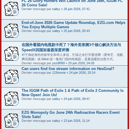
FC 26 Glory Hunters Will Launch on June 26th, IGGM FC
26 Coins Sale!
Dernier message par
salisy
«
26 juin 2026, 07:41
End-of-June 2026 Game Update Roundup, EZG.com Helps
You Enjoy Multiple Games
Dernier message par
salisy
«
25 juin 2026, 05:43
在国外看国内电视剧卡死了？海外党亲测3个核心解决方法与
SpeedX回国加速器深度评测
对于身处海外的留学生和华人来说，忙碌之余打开爱优腾（爱奇艺、优酷、
腾讯视频）或 Bilibili 追一集热门国内电视剧，是最温暖的治愈方式。
Dernier message par
yezi8899
«
25 juin 2026, 04:05
Can users find live stream information on HesGoal?
Dernier message par
123movie
«
24 juin 2026, 20:14
The IGGM Path of Exile 1 & Path of Exile 2 Community Is
Now Open! Join Us!
Dernier message par
salisy
«
24 juin 2026, 08:47
EZG Monopoly Go June 24th Radioactive Racers Event
Slots Sale!
Dernier message par
salisy
«
23 juin 2026, 11:14