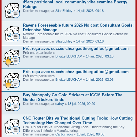
49ers positional local community vibe examine Energy
Ratings
Dernier message par
SilasEckley
«
14 juil. 2026, 09:18
Ravens Foreseeable future 2026 No cost Consultant Goals:
Defensive Manage
Ravens Foreseeable future 2026 No cost Consultant Goals: Defensive
Manage
Dernier message par
SilasEckley
«
14 juil. 2026, 09:18
Prêt reçu avec succès chez gauthierguillod@gmail.com
Prêt entre particuliers
Dernier message par
Brigitte LEUKHAM
«
14 juil. 2026, 03:10
Prêt reçu avec succès chez gauthierguillod@gmail.com
Prêt entre particuliers
Dernier message par
Brigitte LEUKHAM
«
14 juil. 2026, 03:08
Buy Monopoly Go Gold Stickers at IGGM Before The
Golden Stickers Ends
Dernier message par
salisy
«
13 juil. 2026, 09:20
CNC Router Bits vs Traditional Cutting Tools: How Cutting
Technology Has Changed Over Time
CNC Router Bits vs Traditional Cutting Tools: Understanding the Key
Differences in Modern Manufacturing
Dernier message par
CarbixTools
«
13 juil. 2026, 08:30