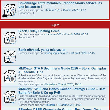
Covoiturage entre membres : rendons-nous service les
uns les autres !
Dernier message par
Thérèse 121
«
15 nov. 2022, 14:17
Réponses :
4
Sujets
Black Friday Hosting Deals
Dernier message par
chamchan308
«
04 août 2026, 05:35
Réponses :
1
Bank növbəsi, ya da tale yazısı
Dernier message par
harlequinguenevere
«
03 août 2026, 17:45
MMOexp: GTA 6 Beginner's Guide 2026 – Story, Gameplay
& Essential Tips
GTA 6 is one of the most anticipated games ever. Discover the latest GTA
6 release date, Vice City map details, gameplay features, characters, and
new updates.
Dernier message par
Chunzliu
«
01 août 2026, 10:10
MMOexp: Skull and Bones Galleon Strategy Guide – Best
Build for Solo & Co-op PvE
Build the ultimate Skull and Bones Galleon in Y3S1 with the best weapons,
armor, furniture, and DPS setup. Learn how to optimize your ship for PvE,
PvP, and endgame battles.
Dernier message par
Chunzliu
«
01 août 2026, 09:59
RSorder: OSRS Wyrmscraig Guide – Best Drops, Gear