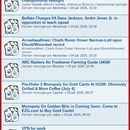
championship eyesight
Jaylen Waddle delivers humility, embraces Broncos championship eyesight
Dernier message par
Alexismac
«
04 juil. 2026, 10:20
Buffalo Charges lift Dane Jackson, Andre Jones Jr. in
opposition to teach squad
Dernier message par
Alexismac
«
04 juil. 2026, 10:18
Arrowheadlines: Chiefs Room Omarr Norman-Lott upon
Ebook/Wounded record
Arrowheadlines: Chiefs Room Omarr Norman-Lott upon Ebook/Wounded
record
Dernier message par
Alexismac
«
04 juil. 2026, 10:18
ARC Raiders Air Freshener Farming Guide U4GM
Dernier message par
Blustery
«
03 juil. 2026, 10:36
Pre-Order 2 Monopoly Go Gold Cards At IGGM: Obviously
Grilled & More Coffee (July 4)
Dernier message par
Cjacker
«
03 juil. 2026, 09:27
Monopoly Go Golden Blitz is Coming Soon. Come to
EZG.com to Buy Gold Cards!
Dernier message par
salisy
«
03 juil. 2026, 09:16
VPN for work