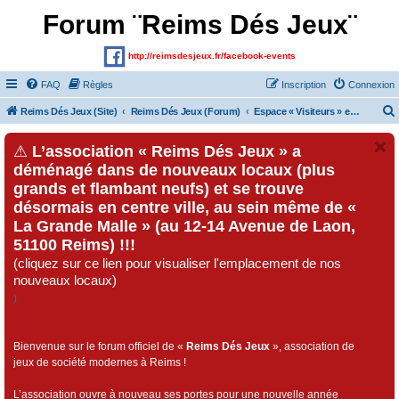
Forum ¨Reims Dés Jeux¨
http://reimsdesjeux.fr/facebook-events
FAQ
Règles
Inscription
Connexion
Reims Dés Jeux (Site)
Reims Dés Jeux (Forum)
Espace « Visiteurs » et inscrits au forum
⚠
L’association « Reims Dés Jeux » a
déménagé dans de nouveaux locaux (plus
grands et flambant neufs) et se trouve
désormais en centre ville, au sein même de «
La Grande Malle » (au 12-14 Avenue de Laon,
51100 Reims) !!!
(cliquez sur ce lien pour visualiser l'emplacement de nos
nouveaux locaux)
)
Bienvenue sur le forum officiel de «
Reims Dés Jeux
», association de
jeux de société modernes à Reims !
L’association ouvre à nouveau ses portes pour une nouvelle année