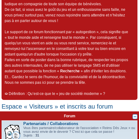
ludique en compagnie de toute son équipe de bénévoles.
De ce fait, si vous avez le goût du jeu et un enthousiasme sans faille, ne
vous privez surtout pas, venez nous rejoindre sans attendre et n’hésitez
pas à en parler autour de vous !
Le support de ce forum fonctionnant par « autogestion », cela signifie que
« tout le monde aide et renseigne tout le monde ». Par conséquent, si
quelqu'un vous vient en aide ou vous rend service, remerciez-le et
renvoyez-lui l'ascenseur en le conseillant à votre tour ou bien encore en
aidant quelqu'un d'autre lorsque l'occasion s'y prête.
Faites en sorte de poster dans la bonne rubrique, de respecter les propos
des autres internautes, de ne pas utiliser le langage SMS et d'utiliser
autant que possible la fonction «
Recherche
» afin d'éviter les doublons.
Et... Gardez le sens de l'humour, de la convivialité et de la décontraction.
Nous ne sommes pas ici pour se prendre la tête.
➯
Définition : Qu’est-ce que le « jeu de société moderne » ?
Espace « Visiteurs » et inscrits au forum
Forum
Partenariats / Collaborations
Vous êtes partenaire/collaborateur de l'association « Reims Dés Jeux » ou
vous avez envie de le devenir ? C'est ici que cela se passe !
Sujets :
31