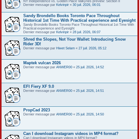
NY Independence vs. Golden Place Valkyries preview: Section II
Dernier message par
Kelvinpir
«
30 juil. 2026, 06:01
Sandy Brondello Books Toronto Pace Throughout
Historical 1st Time With Practical experience and Eyesight
Sandy Brondello Books Toronto Pace Throughout Historical 1st Time With
Practical experience and Eyesight
Dernier message par
Kelvinpir
«
28 juil. 2026, 06:07
Shred the Slopes, Not Your Wallet: Introducing Snow
Rider 3D!
Dernier message par
Hiwet Selam
«
27 juil. 2026, 05:12
Maptek vulcan 2026
Dernier message par
ANWER00
«
25 juil. 2026, 14:52
EFI Fiery XF 9.0
Dernier message par
ANWER00
«
25 juil. 2026, 14:51
PropCad 2023
Dernier message par
ANWER00
«
25 juil. 2026, 14:50
Can I download Instagram videos in MP4 format?
Can I download Instagram videos in MP4 format?