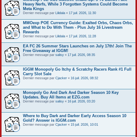
Heavy Nerfs, While 3 Forgotten Systems Could Become
Meta Kings
Dernier message par
Lilidala
«
17 juil. 2026, 11:30
MMOexp POE Currency Guide: Exalted Orbs, Chaos Orbs,
and What to Do With Them - Plus July 16 Livestream
Rewards
Dernier message par
Lilidala
«
17 juil. 2026, 11:28
EA FC 26 Summer Stars Launches on July 17th! Join The
Free Giveaway at IGGM!
Dernier message par
salisy
«
17 juil. 2026, 08:35
IGGM Monopoly Go Itchy & Scratchy Racers Rank #1 Full
Carry Slot Sale
Dernier message par
Cjacker
«
16 juil. 2026, 08:32
Monopoly Go And Dark And Darker Season 10 Key
Updates. Buy All Items at EZG.com
Dernier message par
salisy
«
16 juil. 2026, 03:20
Where to Buy Dark and Darker Early Access Season 10
Gold? Answer is IGGM.com
Dernier message par
Cjacker
«
15 juil. 2026, 10:01