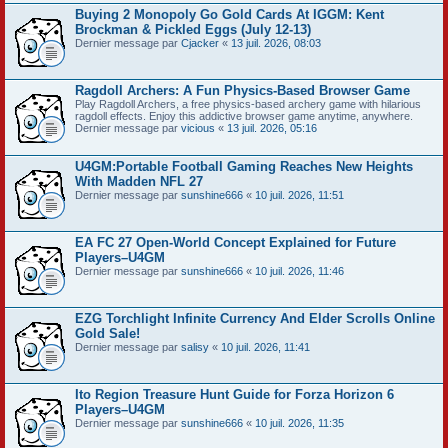
Buying 2 Monopoly Go Gold Cards At IGGM: Kent
Brockman & Pickled Eggs (July 12-13)
Dernier message par
Cjacker
«
13 juil. 2026, 08:03
Ragdoll Archers: A Fun Physics-Based Browser Game
Play Ragdoll Archers, a free physics-based archery game with hilarious
ragdoll effects. Enjoy this addictive browser game anytime, anywhere.
Dernier message par
vicious
«
13 juil. 2026, 05:16
U4GM:Portable Football Gaming Reaches New Heights
With Madden NFL 27
Dernier message par
sunshine666
«
10 juil. 2026, 11:51
EA FC 27 Open-World Concept Explained for Future
Players–U4GM
Dernier message par
sunshine666
«
10 juil. 2026, 11:46
EZG Torchlight Infinite Currency And Elder Scrolls Online
Gold Sale!
Dernier message par
salisy
«
10 juil. 2026, 11:41
Ito Region Treasure Hunt Guide for Forza Horizon 6
Players–U4GM
Dernier message par
sunshine666
«
10 juil. 2026, 11:35