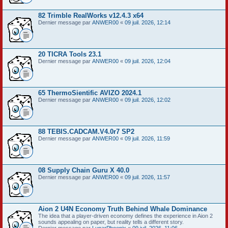
82 Trimble RealWorks v12.4.3 x64
Dernier message par
ANWER00
«
09 juil. 2026, 12:14
20 TICRA Tools 23.1
Dernier message par
ANWER00
«
09 juil. 2026, 12:04
65 ThermoSientific AVIZO 2024.1
Dernier message par
ANWER00
«
09 juil. 2026, 12:02
88 TEBIS.CADCAM.V4.0r7 SP2
Dernier message par
ANWER00
«
09 juil. 2026, 11:59
08 Supply Chain Guru X 40.0
Dernier message par
ANWER00
«
09 juil. 2026, 11:57
Aion 2 U4N Economy Truth Behind Whale Dominance
The idea that a player-driven economy defines the experience in Aion 2
sounds appealing on paper, but reality tells a different story.