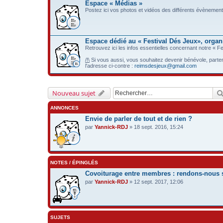
Espace « Médias »
Postez ici vos photos et vidéos des différents évènements e
Espace dédié au « Festival Dés Jeux», organi
Retrouvez ici les infos essentielles concernant notre « F
/!\
Si vous aussi, vous souhaitez devenir bénévole, partena
l'adresse ci-contre :
reimsdesjeux@gmail.com
Nouveau sujet
ANNONCES
Envie de parler de tout et de rien ?
par
Yannick-RDJ
» 18 sept. 2016, 15:24
NOTES / ÉPINGLÉS
Covoiturage entre membres : rendons-nous se
par
Yannick-RDJ
» 12 sept. 2017, 12:06
SUJETS