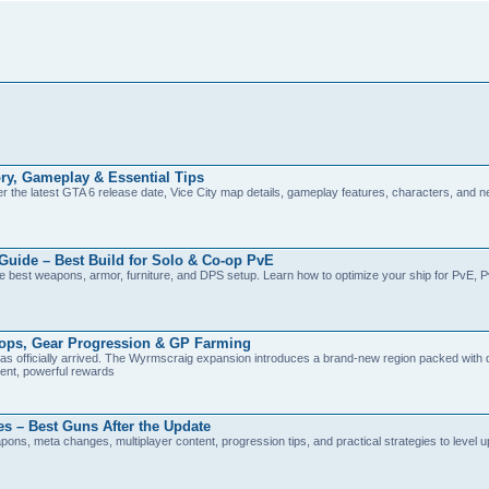
ry, Gameplay & Essential Tips
r the latest GTA 6 release date, Vice City map details, gameplay features, characters, and 
Guide – Best Build for Solo & Co-op PvE
the best weapons, armor, furniture, and DPS setup. Learn how to optimize your ship for PvE, 
ops, Gear Progression & GP Farming
s officially arrived. The Wyrmscraig expansion introduces a brand-new region packed with
tent, powerful rewards
 – Best Guns After the Update
s, meta changes, multiplayer content, progression tips, and practical strategies to level up