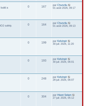
par
Chunzliu
0
167
build a
01 août 2026, 09:17
par
Chunzliu
0
164
BO2 safely.
01 août 2026, 09:13
par
Kelvinpir
0
199
30 juil. 2026, 11:20
par
Kelvinpir
0
193
30 juil. 2026, 06:01
par
Kelvinpir
0
248
28 juil. 2026, 06:07
par
Hiwet Selam
0
304
27 juil. 2026, 05:12