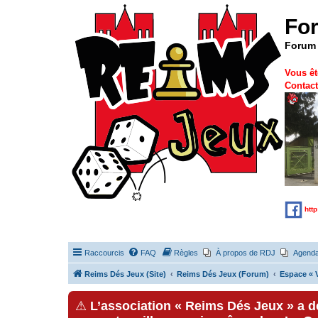
Fo
Forum 
Vous êt
Contact
htt
Raccourcis
FAQ
Règles
À propos de RDJ
Agend
Reims Dés Jeux (Site)
Reims Dés Jeux (Forum)
Espace « V
⚠
L’association « Reims Dés Jeux » a 