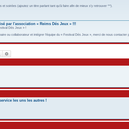
t soirées (ajoutez un titre parlant tant qu'à faire afin de mieux s'y retrouver ^^).
sé par l'association « Reims Dés Jeux » !!!
estival Dés Jeux » !
ire ou collaborateur et intégrer l'équipe du « Festival Dés Jeux », merci de nous contacter p
Rechercher
Recherche avancée
rvice les uns les autres !