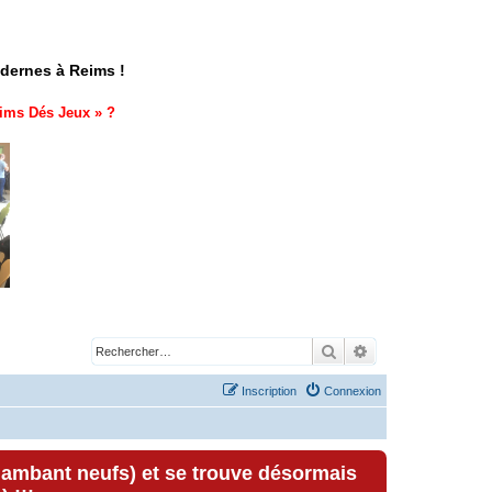
odernes à Reims !
ims Dés Jeux
» ?
Rechercher
Recherche avancé
Inscription
Connexion
lambant neufs) et se trouve désormais