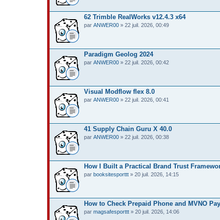
62 Trimble RealWorks v12.4.3 x64
par
ANWER00
» 22 juil. 2026, 00:49
Paradigm Geolog 2024
par
ANWER00
» 22 juil. 2026, 00:42
Visual Modflow flex 8.0
par
ANWER00
» 22 juil. 2026, 00:41
41 Supply Chain Guru X 40.0
par
ANWER00
» 22 juil. 2026, 00:38
How I Built a Practical Brand Trust Framewo
par
booksitesporttt
» 20 juil. 2026, 14:15
How to Check Prepaid Phone and MVNO Paymen
par
magsafesporttt
» 20 juil. 2026, 14:06