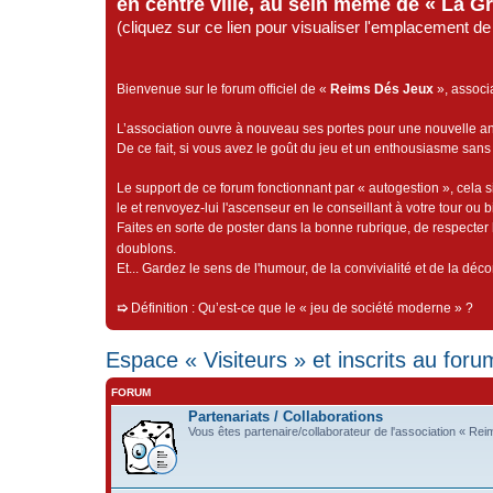
en centre ville, au sein même de « La G
(cliquez sur ce lien pour visualiser l'emplacement 
Bienvenue sur le forum officiel de «
Reims Dés Jeux
», associ
L’association ouvre à nouveau ses portes pour une nouvelle 
De ce fait, si vous avez le goût du jeu et un enthousiasme sans 
Le support de ce forum fonctionnant par « autogestion », cela s
le et renvoyez-lui l'ascenseur en le conseillant à votre tour ou 
Faites en sorte de poster dans la bonne rubrique, de respecter l
doublons.
Et... Gardez le sens de l'humour, de la convivialité et de la dé
➯
Définition : Qu’est-ce que le « jeu de société moderne » ?
Espace « Visiteurs » et inscrits au foru
FORUM
Partenariats / Collaborations
Vous êtes partenaire/collaborateur de l'association « Rei