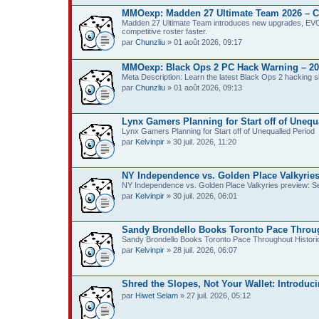
MMOexp: Madden 27 Ultimate Team 2026 – C
Madden 27 Ultimate Team introduces new upgrades, EVOS,
competitive roster faster.
par
Chunzliu
» 01 août 2026, 09:17
MMOexp: Black Ops 2 PC Hack Warning – 2
Meta Description: Learn the latest Black Ops 2 hacking s
par
Chunzliu
» 01 août 2026, 09:13
Lynx Gamers Planning for Start off of Unequ
Lynx Gamers Planning for Start off of Unequalled Period
par
Kelvinpir
» 30 juil. 2026, 11:20
NY Independence vs. Golden Place Valkyries 
NY Independence vs. Golden Place Valkyries preview: Sec
par
Kelvinpir
» 30 juil. 2026, 06:01
Sandy Brondello Books Toronto Pace Through
Sandy Brondello Books Toronto Pace Throughout Historic
par
Kelvinpir
» 28 juil. 2026, 06:07
Shred the Slopes, Not Your Wallet: Introduc
par
Hiwet Selam
» 27 juil. 2026, 05:12