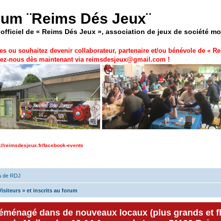
rum ¨Reims Dés Jeux¨
officiel de « Reims Dés Jeux », association de jeux de société m
es ou souhaitez devenir collaborateur, partenaire et/ou bénévole de «
Re
ez-nous dès maintenant via
reimsdesjeux@gmail.com
!
p://reimsdesjeux.fr/facebook-events
a de RDJ
isiteurs » et inscrits au forum
déménagé dans de nouveaux locaux (plus grands et f