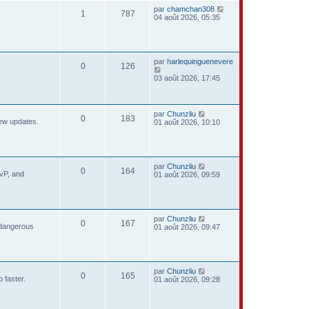
par
chamchan308
1
787
04 août 2026, 05:35
par
harlequinguenevere
0
126
03 août 2026, 17:45
par
Chunzliu
0
183
new updates.
01 août 2026, 10:10
par
Chunzliu
0
164
PvP, and
01 août 2026, 09:59
par
Chunzliu
0
167
 dangerous
01 août 2026, 09:47
par
Chunzliu
0
165
 faster.
01 août 2026, 09:28