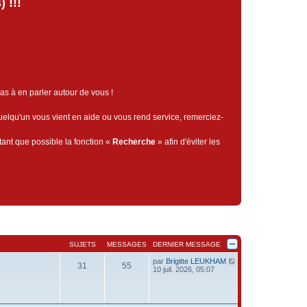
 !!!
pas à en parler autour de vous !
quelqu'un vous vient en aide ou vous rend service, remerciez-
tant que possible la fonction «
Recherche
» afin d'éviter les
SUJETS
MESSAGES
DERNIER MESSAGE
C
par
Brigitte LEUKHAM
31
55
o
10 juil. 2026, 05:07
n
s
u
l