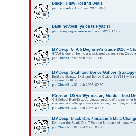
Black Friday Hosting Deals
par
parktae5551
» 25 juin 2026, 05:10
Bank növbəsi, ya da tale yazısı
par
harlequinguenevere
» 03 août 2026, 17:45
MMOexp: GTA 6 Beginner's Guide 2026 – Sto
GTA 6 is one of the most anticipated games ever. Discove
par
Chunzliu
» 01 août 2026, 10:10
MMOexp: Skull and Bones Galleon Strategy 
Build the ultimate Skull and Bones Galleon in Y3S1 with 
endgame battles.
par
Chunzliu
» 01 août 2026, 09:59
RSorder: OSRS Wyrmscraig Guide – Best Dr
Old School RuneScape's biggest update of the summer ha
enemies, a challenging boss encounter, fresh Slayer con
par
Chunzliu
» 01 août 2026, 09:47
MMOexp: Black Ops 7 Season 5 Meta Changes
Discover the Black Ops 7 Season 5 update with new weapon
par
Chunzliu
» 01 août 2026, 09:28