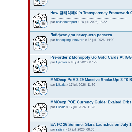
How 클래식페이’s Transparency Framework Can 
.......................................................................................
par
onlinebettsport
» 20 juil. 2026, 13:32
Лайфхак для вечернего релакса
par
harlequinguenevere
» 18 juil. 2026, 14:02
Pre-order 2 Monopoly Go Gold Cards At IGGM
par
Cjacker
» 18 juil. 2026, 07:29
MMOexp PoE 3.29 Massive Shake-Up: 3 T0 Bu
par
Lilidala
» 17 juil. 2026, 11:30
MMOexp POE Currency Guide: Exalted Orbs, 
par
Lilidala
» 17 juil. 2026, 11:28
EA FC 26 Summer Stars Launches on July 17
par
salisy
» 17 juil. 2026, 08:35