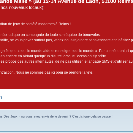
rande Malle » (au 12-14 Avenue de Laon, 51100 Reims)
de nos nouveaux locaux)
)
ation de jeux de société modernes à Reims !
année ludique en compagnie de toute son équipe de bénévoles.
faille, ne vous privez surtout pas, venez nous rejoindre sans attendre et n’hésitez 
ignifie que « tout le monde aide et renseigne tout le monde ». Par conséquent, si 
bien encore en aidant quelqu'un d'autre lorsque l'occasion s'y prête.
es propos des autres internautes, de ne pas utiliser le langage SMS et d'utiliser au
contraction. Nous ne sommes pas ici pour se prendre la tête.
m
ms Dés Jeux » ou vous avez envie de le devenir ? C'est ici que cela se passe !