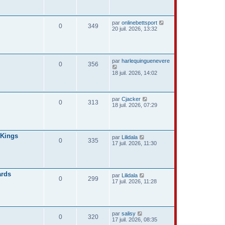
par
onlinebettsport
0
349
20 juil. 2026, 13:32
par
harlequinguenevere
0
356
18 juil. 2026, 14:02
par
Cjacker
0
313
18 juil. 2026, 07:29
 Kings
par
Lilidala
0
335
17 juil. 2026, 11:30
ards
par
Lilidala
0
299
17 juil. 2026, 11:28
par
salisy
0
320
17 juil. 2026, 08:35