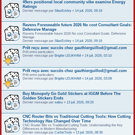
49ers positional local community vibe examine Energy
Ratings
Dernier message par
SilasEckley
«
14 juil. 2026, 09:18
Ravens Foreseeable future 2026 No cost Consultant Goals:
Defensive Manage
Ravens Foreseeable future 2026 No cost Consultant Goals: Defensive
Manage
Dernier message par
SilasEckley
«
14 juil. 2026, 09:18
Prêt reçu avec succès chez gauthierguillod@gmail.com
Prêt entre particuliers
Dernier message par
Brigitte LEUKHAM
«
14 juil. 2026, 03:10
Prêt reçu avec succès chez gauthierguillod@gmail.com
Prêt entre particuliers
Dernier message par
Brigitte LEUKHAM
«
14 juil. 2026, 03:08
Buy Monopoly Go Gold Stickers at IGGM Before The
Golden Stickers Ends
Dernier message par
salisy
«
13 juil. 2026, 09:20
CNC Router Bits vs Traditional Cutting Tools: How Cutting
Technology Has Changed Over Time
CNC Router Bits vs Traditional Cutting Tools: Understanding the Key
Differences in Modern Manufacturing
Dernier message par
CarbixTools
«
13 juil. 2026, 08:30