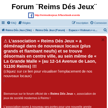
Forum ¨Reims Dés Jeux¨
http://reimsdesjeux.fr/facebook-events
FAQ
Règles
Inscription
Connexion
Reims Dés Jeux (Site)
Reims Dés Jeux (Forum)
Espace « Visiteurs » et inscrits au forum
⚠
L’association « Reims Dés Jeux » a
déménagé dans de nouveaux locaux (plus
grands et flambant neufs) et se trouve
désormais en centre ville, au sein même de «
La Grande Malle » (au 12-14 Avenue de Laon,
51100 Reims) !!!
(cliquez sur ce lien pour visualiser l'emplacement de nos
nouveaux locaux)
)
Bienvenue sur le forum officiel de «
Reims Dés Jeux
», association de
jeux de société modernes à Reims !
L’association ouvre à nouveau ses portes pour une nouvelle année