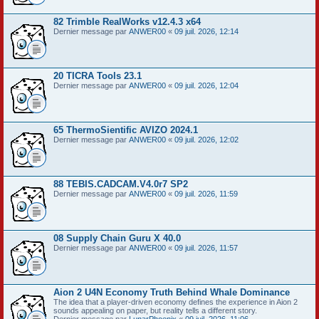
82 Trimble RealWorks v12.4.3 x64
Dernier message par
ANWER00
«
09 juil. 2026, 12:14
20 TICRA Tools 23.1
Dernier message par
ANWER00
«
09 juil. 2026, 12:04
65 ThermoSientific AVIZO 2024.1
Dernier message par
ANWER00
«
09 juil. 2026, 12:02
88 TEBIS.CADCAM.V4.0r7 SP2
Dernier message par
ANWER00
«
09 juil. 2026, 11:59
08 Supply Chain Guru X 40.0
Dernier message par
ANWER00
«
09 juil. 2026, 11:57
Aion 2 U4N Economy Truth Behind Whale Dominance
The idea that a player-driven economy defines the experience in Aion 2
sounds appealing on paper, but reality tells a different story.