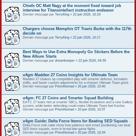
Chiefs OC Matt Nagy at the moment fixed toward job
interview for Titansintellect instruction endeavor
Dernier message par
TerryKing
«
22 juin 2026, 10:19
Chargers choose Memphis OT Travis Burke with the 117th
decide on
Dernier message par
TerryKing
«
22 juin 2026, 10:17
Best Ways to Use Extra Monopoly Go Stickers Before the
New Album Starts
Dernier message par
dreamkeeper
«
22 juin 2026, 04:39
u4gm Madden 27 Coins Insights for Ultimate Team
Madden 27 shakes up competitive play with smarter defense, formation
shifts, and faster custom adjustments for a sharper Ultimate Team grind.
Dernier message par
PrismNomad
«
20 juin 2026, 10:40
u4gm: FC 27 Coins and Smarter Squad Building
EA FC 27 leaks hint at smarter SBCs, flexible Evolutions and a new Gallery
system, while better defending could make Ultimate Team feel fresher.
Dernier message par
PrismNomad
«
20 juin 2026, 10:37
u4gm Guide: Delta Force Items for Beating SED Squads
Delta Force solo raids show how patience and smart positioning can beat
SED boss squads, even in brutal late-game fights.
Dernier message par
PrismNomad
«
20 juin 2026, 10:34