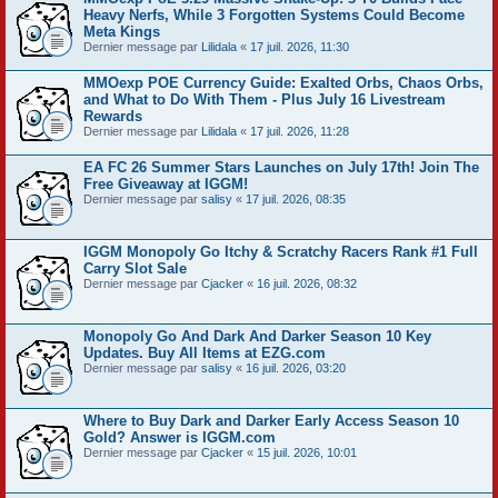
Heavy Nerfs, While 3 Forgotten Systems Could Become
Meta Kings
Dernier message par
Lilidala
«
17 juil. 2026, 11:30
MMOexp POE Currency Guide: Exalted Orbs, Chaos Orbs,
and What to Do With Them - Plus July 16 Livestream
Rewards
Dernier message par
Lilidala
«
17 juil. 2026, 11:28
EA FC 26 Summer Stars Launches on July 17th! Join The
Free Giveaway at IGGM!
Dernier message par
salisy
«
17 juil. 2026, 08:35
IGGM Monopoly Go Itchy & Scratchy Racers Rank #1 Full
Carry Slot Sale
Dernier message par
Cjacker
«
16 juil. 2026, 08:32
Monopoly Go And Dark And Darker Season 10 Key
Updates. Buy All Items at EZG.com
Dernier message par
salisy
«
16 juil. 2026, 03:20
Where to Buy Dark and Darker Early Access Season 10
Gold? Answer is IGGM.com
Dernier message par
Cjacker
«
15 juil. 2026, 10:01