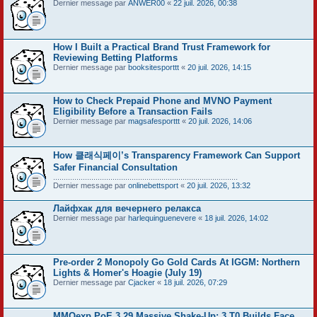
Dernier message par
ANWER00
«
22 juil. 2026, 00:38
How I Built a Practical Brand Trust Framework for
Reviewing Betting Platforms
Dernier message par
booksitesporttt
«
20 juil. 2026, 14:15
How to Check Prepaid Phone and MVNO Payment
Eligibility Before a Transaction Fails
Dernier message par
magsafesporttt
«
20 juil. 2026, 14:06
How 클래식페이’s Transparency Framework Can Support
Safer Financial Consultation
.......................................................................................
Dernier message par
onlinebettsport
«
20 juil. 2026, 13:32
Лайфхак для вечернего релакса
Dernier message par
harlequinguenevere
«
18 juil. 2026, 14:02
Pre-order 2 Monopoly Go Gold Cards At IGGM: Northern
Lights & Homer's Hoagie (July 19)
Dernier message par
Cjacker
«
18 juil. 2026, 07:29
MMOexp PoE 3.29 Massive Shake-Up: 3 T0 Builds Face