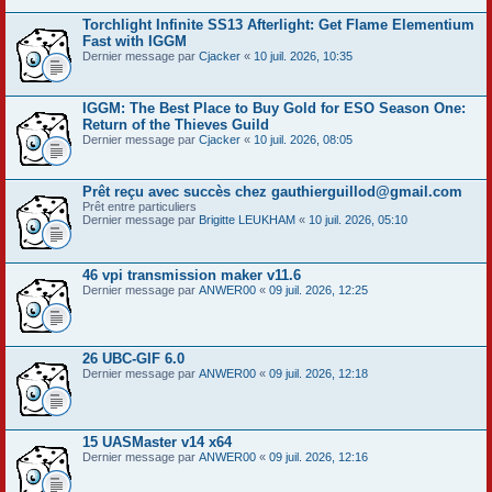
Torchlight Infinite SS13 Afterlight: Get Flame Elementium
Fast with IGGM
Dernier message par
Cjacker
«
10 juil. 2026, 10:35
IGGM: The Best Place to Buy Gold for ESO Season One:
Return of the Thieves Guild
Dernier message par
Cjacker
«
10 juil. 2026, 08:05
Prêt reçu avec succès chez gauthierguillod@gmail.com
Prêt entre particuliers
Dernier message par
Brigitte LEUKHAM
«
10 juil. 2026, 05:10
46 vpi transmission maker v11.6
Dernier message par
ANWER00
«
09 juil. 2026, 12:25
26 UBC-GIF 6.0
Dernier message par
ANWER00
«
09 juil. 2026, 12:18
15 UASMaster v14 x64
Dernier message par
ANWER00
«
09 juil. 2026, 12:16