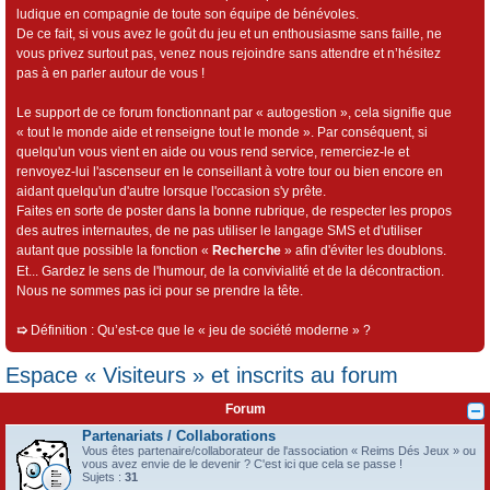
ludique en compagnie de toute son équipe de bénévoles.
De ce fait, si vous avez le goût du jeu et un enthousiasme sans faille, ne
vous privez surtout pas, venez nous rejoindre sans attendre et n’hésitez
pas à en parler autour de vous !
Le support de ce forum fonctionnant par « autogestion », cela signifie que
« tout le monde aide et renseigne tout le monde ». Par conséquent, si
quelqu'un vous vient en aide ou vous rend service, remerciez-le et
renvoyez-lui l'ascenseur en le conseillant à votre tour ou bien encore en
aidant quelqu'un d'autre lorsque l'occasion s'y prête.
Faites en sorte de poster dans la bonne rubrique, de respecter les propos
des autres internautes, de ne pas utiliser le langage SMS et d'utiliser
autant que possible la fonction «
Recherche
» afin d'éviter les doublons.
Et... Gardez le sens de l'humour, de la convivialité et de la décontraction.
Nous ne sommes pas ici pour se prendre la tête.
➯
Définition : Qu’est-ce que le « jeu de société moderne » ?
Espace « Visiteurs » et inscrits au forum
Forum
Partenariats / Collaborations
Vous êtes partenaire/collaborateur de l'association « Reims Dés Jeux » ou
vous avez envie de le devenir ? C'est ici que cela se passe !
Sujets :
31