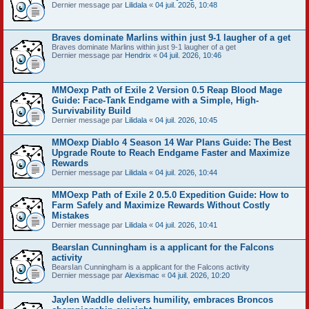
Dernier message par
Lilidala
«
04 juil. 2026, 10:48
Braves dominate Marlins within just 9-1 laugher of a get
Braves dominate Marlins within just 9-1 laugher of a get
Dernier message par
Hendrix
«
04 juil. 2026, 10:46
MMOexp Path of Exile 2 Version 0.5 Reap Blood Mage
Guide: Face-Tank Endgame with a Simple, High-
Survivability Build
Dernier message par
Lilidala
«
04 juil. 2026, 10:45
MMOexp Diablo 4 Season 14 War Plans Guide: The Best
Upgrade Route to Reach Endgame Faster and Maximize
Rewards
Dernier message par
Lilidala
«
04 juil. 2026, 10:44
MMOexp Path of Exile 2 0.5.0 Expedition Guide: How to
Farm Safely and Maximize Rewards Without Costly
Mistakes
Dernier message par
Lilidala
«
04 juil. 2026, 10:41
BearsIan Cunningham is a applicant for the Falcons
activity
BearsIan Cunningham is a applicant for the Falcons activity
Dernier message par
Alexismac
«
04 juil. 2026, 10:20
Jaylen Waddle delivers humility, embraces Broncos