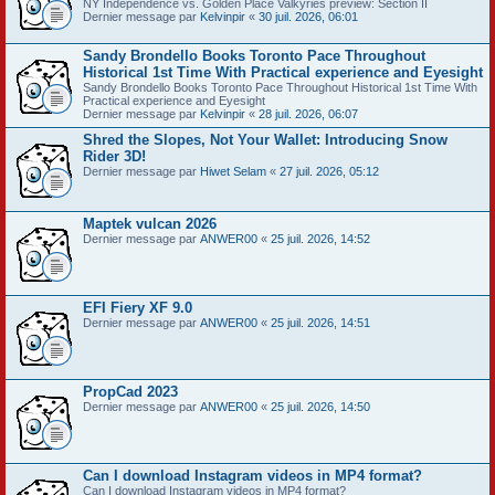
NY Independence vs. Golden Place Valkyries preview: Section II
Dernier message par
Kelvinpir
«
30 juil. 2026, 06:01
Sandy Brondello Books Toronto Pace Throughout
Historical 1st Time With Practical experience and Eyesight
Sandy Brondello Books Toronto Pace Throughout Historical 1st Time With
Practical experience and Eyesight
Dernier message par
Kelvinpir
«
28 juil. 2026, 06:07
Shred the Slopes, Not Your Wallet: Introducing Snow
Rider 3D!
Dernier message par
Hiwet Selam
«
27 juil. 2026, 05:12
Maptek vulcan 2026
Dernier message par
ANWER00
«
25 juil. 2026, 14:52
EFI Fiery XF 9.0
Dernier message par
ANWER00
«
25 juil. 2026, 14:51
PropCad 2023
Dernier message par
ANWER00
«
25 juil. 2026, 14:50
Can I download Instagram videos in MP4 format?
Can I download Instagram videos in MP4 format?