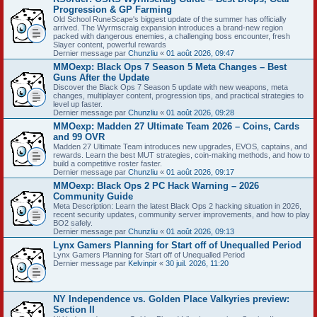
Progression & GP Farming
Old School RuneScape's biggest update of the summer has officially
arrived. The Wyrmscraig expansion introduces a brand-new region
packed with dangerous enemies, a challenging boss encounter, fresh
Slayer content, powerful rewards
Dernier message par
Chunzliu
«
01 août 2026, 09:47
MMOexp: Black Ops 7 Season 5 Meta Changes – Best
Guns After the Update
Discover the Black Ops 7 Season 5 update with new weapons, meta
changes, multiplayer content, progression tips, and practical strategies to
level up faster.
Dernier message par
Chunzliu
«
01 août 2026, 09:28
MMOexp: Madden 27 Ultimate Team 2026 – Coins, Cards
and 99 OVR
Madden 27 Ultimate Team introduces new upgrades, EVOS, captains, and
rewards. Learn the best MUT strategies, coin-making methods, and how to
build a competitive roster faster.
Dernier message par
Chunzliu
«
01 août 2026, 09:17
MMOexp: Black Ops 2 PC Hack Warning – 2026
Community Guide
Meta Description: Learn the latest Black Ops 2 hacking situation in 2026,
recent security updates, community server improvements, and how to play
BO2 safely.
Dernier message par
Chunzliu
«
01 août 2026, 09:13
Lynx Gamers Planning for Start off of Unequalled Period
Lynx Gamers Planning for Start off of Unequalled Period
Dernier message par
Kelvinpir
«
30 juil. 2026, 11:20
NY Independence vs. Golden Place Valkyries preview:
Section II