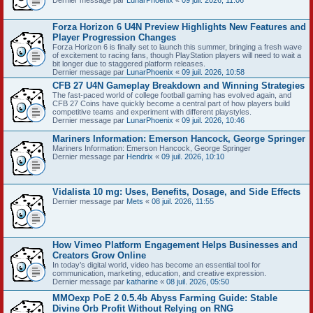
Dernier message par
LunarPhoenix
«
09 juil. 2026, 11:06
Forza Horizon 6 U4N Preview Highlights New Features and
Player Progression Changes
Forza Horizon 6 is finally set to launch this summer, bringing a fresh wave
of excitement to racing fans, though PlayStation players will need to wait a
bit longer due to staggered platform releases.
Dernier message par
LunarPhoenix
«
09 juil. 2026, 10:58
CFB 27 U4N Gameplay Breakdown and Winning Strategies
The fast-paced world of college football gaming has evolved again, and
CFB 27 Coins have quickly become a central part of how players build
competitive teams and experiment with different playstyles.
Dernier message par
LunarPhoenix
«
09 juil. 2026, 10:46
Mariners Information: Emerson Hancock, George Springer
Mariners Information: Emerson Hancock, George Springer
Dernier message par
Hendrix
«
09 juil. 2026, 10:10
Vidalista 10 mg: Uses, Benefits, Dosage, and Side Effects
Dernier message par
Mets
«
08 juil. 2026, 11:55
How Vimeo Platform Engagement Helps Businesses and
Creators Grow Online
In today’s digital world, video has become an essential tool for
communication, marketing, education, and creative expression.
Dernier message par
katharine
«
08 juil. 2026, 05:50
MMOexp PoE 2 0.5.4b Abyss Farming Guide: Stable
Divine Orb Profit Without Relying on RNG