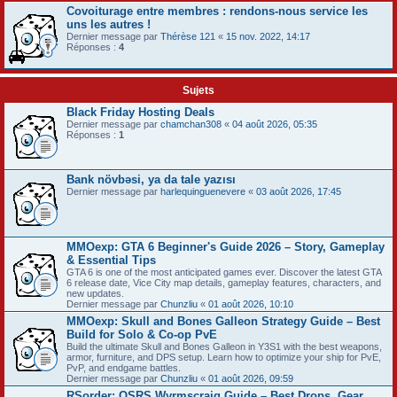
Covoiturage entre membres : rendons-nous service les
uns les autres !
Dernier message par
Thérèse 121
«
15 nov. 2022, 14:17
Réponses :
4
Sujets
Black Friday Hosting Deals
Dernier message par
chamchan308
«
04 août 2026, 05:35
Réponses :
1
Bank növbəsi, ya da tale yazısı
Dernier message par
harlequinguenevere
«
03 août 2026, 17:45
MMOexp: GTA 6 Beginner's Guide 2026 – Story, Gameplay
& Essential Tips
GTA 6 is one of the most anticipated games ever. Discover the latest GTA
6 release date, Vice City map details, gameplay features, characters, and
new updates.
Dernier message par
Chunzliu
«
01 août 2026, 10:10
MMOexp: Skull and Bones Galleon Strategy Guide – Best
Build for Solo & Co-op PvE
Build the ultimate Skull and Bones Galleon in Y3S1 with the best weapons,
armor, furniture, and DPS setup. Learn how to optimize your ship for PvE,
PvP, and endgame battles.
Dernier message par
Chunzliu
«
01 août 2026, 09:59
RSorder: OSRS Wyrmscraig Guide – Best Drops, Gear