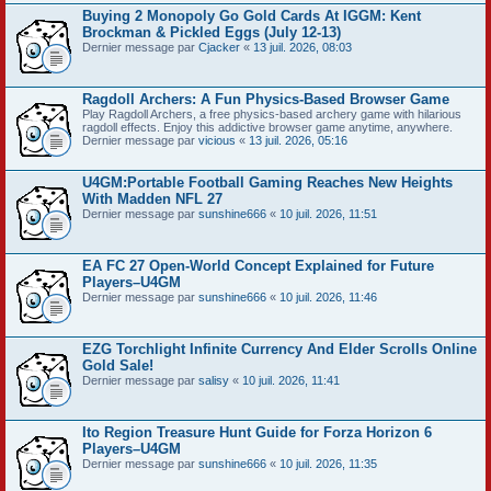
Buying 2 Monopoly Go Gold Cards At IGGM: Kent
Brockman & Pickled Eggs (July 12-13)
Dernier message par
Cjacker
«
13 juil. 2026, 08:03
Ragdoll Archers: A Fun Physics-Based Browser Game
Play Ragdoll Archers, a free physics-based archery game with hilarious
ragdoll effects. Enjoy this addictive browser game anytime, anywhere.
Dernier message par
vicious
«
13 juil. 2026, 05:16
U4GM:Portable Football Gaming Reaches New Heights
With Madden NFL 27
Dernier message par
sunshine666
«
10 juil. 2026, 11:51
EA FC 27 Open-World Concept Explained for Future
Players–U4GM
Dernier message par
sunshine666
«
10 juil. 2026, 11:46
EZG Torchlight Infinite Currency And Elder Scrolls Online
Gold Sale!
Dernier message par
salisy
«
10 juil. 2026, 11:41
Ito Region Treasure Hunt Guide for Forza Horizon 6
Players–U4GM
Dernier message par
sunshine666
«
10 juil. 2026, 11:35