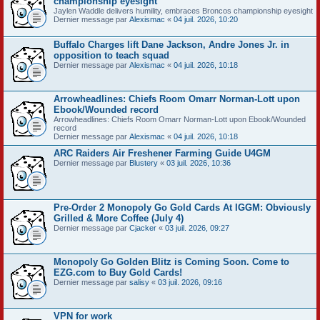
championship eyesight
Jaylen Waddle delivers humility, embraces Broncos championship eyesight
Dernier message par
Alexismac
«
04 juil. 2026, 10:20
Buffalo Charges lift Dane Jackson, Andre Jones Jr. in
opposition to teach squad
Dernier message par
Alexismac
«
04 juil. 2026, 10:18
Arrowheadlines: Chiefs Room Omarr Norman-Lott upon
Ebook/Wounded record
Arrowheadlines: Chiefs Room Omarr Norman-Lott upon Ebook/Wounded
record
Dernier message par
Alexismac
«
04 juil. 2026, 10:18
ARC Raiders Air Freshener Farming Guide U4GM
Dernier message par
Blustery
«
03 juil. 2026, 10:36
Pre-Order 2 Monopoly Go Gold Cards At IGGM: Obviously
Grilled & More Coffee (July 4)
Dernier message par
Cjacker
«
03 juil. 2026, 09:27
Monopoly Go Golden Blitz is Coming Soon. Come to
EZG.com to Buy Gold Cards!
Dernier message par
salisy
«
03 juil. 2026, 09:16
VPN for work