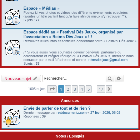
Espace « Médias »
Postez ici vos photos et vidéos des différents évènements et soirées
(ajoutez un titre parlant tant qu'à faire afin de mieux s'y retrouver ^^).
Sujets :
77
Espace dédié au « Festival Dés Jeux», organisé par
l'association « Reims Dés Jeux » !!!
Retrouvez ici les infos essentielles concernant notre « Festival Dés Jeux »
!
/!\
Si vous aussi, vous souhaitez devenir bénévole, partenaire ou
collaborateur et intégrer l'équipe du « Festival Dés Jeux », merci de nous
contacter par e-mail à l'adresse ci-contre :
reimsdesjeux@gmail.com
Sujets :
33
Rechercher
Recherch
Nouveau sujet
Page
1
sur
17
1
2
3
4
5
17
Suivant
1605 sujets
…
Annonces
Envie de parler de tout et de rien ?
Dernier message par
realdocumentz.com
«
27 févr. 2026, 08:02
Réponses :
39
Notes / Épinglés