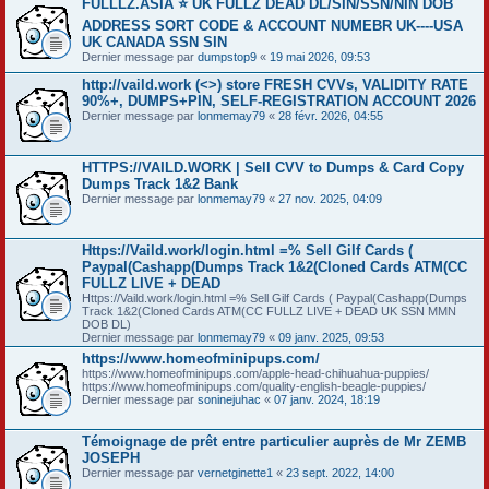
FULLLZ.ASIA ⭐️ UK FULLZ DEAD DL/SIN/SSN/NIN DOB
ADDRESS SORT CODE & ACCOUNT NUMEBR UK----USA
UK CANADA SSN SIN
Dernier message par
dumpstop9
«
19 mai 2026, 09:53
http://vaild.work (<>) store FRESH CVVs, VALIDITY RATE
90%+, DUMPS+PIN, SELF-REGISTRATION ACCOUNT 2026
Dernier message par
lonmemay79
«
28 févr. 2026, 04:55
HTTPS://VAILD.WORK | Sell CVV to Dumps & Card Copy
Dumps Track 1&2 Bank
Dernier message par
lonmemay79
«
27 nov. 2025, 04:09
Https://Vaild.work/login.html =% Sell Gilf Cards (
Paypal(Cashapp(Dumps Track 1&2(Cloned Cards ATM(CC
FULLZ LIVE + DEAD
Https://Vaild.work/login.html =% Sell Gilf Cards ( Paypal(Cashapp(Dumps
Track 1&2(Cloned Cards ATM(CC FULLZ LIVE + DEAD UK SSN MMN
DOB DL)
Dernier message par
lonmemay79
«
09 janv. 2025, 09:53
https://www.homeofminipups.com/
https://www.homeofminipups.com/apple-head-chihuahua-puppies/
https://www.homeofminipups.com/quality-english-beagle-puppies/
Dernier message par
soninejuhac
«
07 janv. 2024, 18:19
Témoignage de prêt entre particulier auprès de Mr ZEMB
JOSEPH
Dernier message par
vernetginette1
«
23 sept. 2022, 14:00