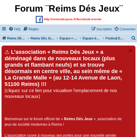
Forum ¨Reims Dés Jeux¨
http://reimsdesjeux.fr/facebook-events
FAQ
Règles
Inscription
Connexion
Reims Dés Jeux (Site)
Reims Dés Jeux (Forum)
Espace « Visiteurs » et inscrits au forum
Espace dédié au « Festival Dés Jeux», organisé par l'association « Reims Dés Jeux » !!!
Festival Dés Jeux 2018
⚠
L’association « Reims Dés Jeux » a
déménagé dans de nouveaux locaux (plus
grands et flambant neufs) et se trouve
désormais en centre ville, au sein même de «
La Grande Malle » (au 12-14 Avenue de Laon,
51100 Reims) !!!
(cliquez sur ce lien pour visualiser l'emplacement de nos
nouveaux locaux)
)
Bienvenue sur le forum officiel de «
Reims Dés Jeux
», association de
jeux de société modernes à Reims !
L’association ouvre à nouveau ses portes pour une nouvelle année