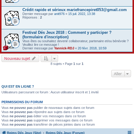
Crédit rapide et sérieux mariefrancepiret053@gmail.com
Dernier message par
anit976
«
15 juil. 2022, 13:38
Réponses :
2
Festival Dés Jeux 2018 : Comment y participer ?
(formulaire d'inscription)
Vous êtes ou souhaitez devenir collaborateur, partenaire et/ou bénévole ?
Veuillez lire ce message !
Dernier message par
Yannick-RDJ
«
20 févr. 2018, 10:59
Nouveau sujet
8 sujets • Page
1
sur
1
Aller
QUI EST EN LIGNE ?
Utilisateurs parcourant ce forum : Aucun utilisateur inscrit et 1 invité
PERMISSIONS DU FORUM
Vous
ne pouvez pas
publier de nouveaux sujets dans ce forum
Vous
ne pouvez pas
répondre aux sujets dans ce forum
Vous
ne pouvez pas
éditer vos messages dans ce forum
Vous
ne pouvez pas
supprimer vos messages dans ce forum
Vous
ne pouvez pas
transférer de pièces jointes dans ce forum
Reims Dés Jeux (Site)
Reims Dés Jeux (Forum)