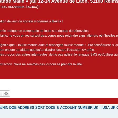
rande Malle » (au 12-14 Avenue de Laon, 51100 Reims)
de nos nouveaux locaux)
)
ation de jeux de société modernes à Reims !
année ludique en compagnie de toute son équipe de bénévoles.
faille, ne vous privez surtout pas, venez nous rejoindre sans attendre et n’hésitez 
ignifie que « tout le monde aide et renseigne tout le monde ». Par conséquent, si 
bien encore en aidant quelqu'un d'autre lorsque l'occasion s'y prête.
es propos des autres internautes, de ne pas utiliser le langage SMS et d'utiliser au
contraction. Nous ne sommes pas ici pour se prendre la tête.
Rechercher
Recherche avancée
SSN/NIN DOB ADDRESS SORT CODE & ACCOUNT NUMEBR UK----USA UK