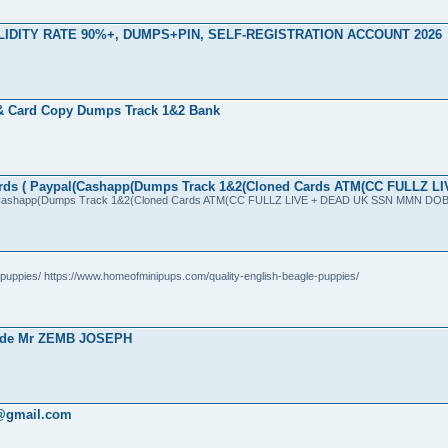
, VALIDITY RATE 90%+, DUMPS+PIN, SELF-REGISTRATION ACCOUNT 2026
& Card Copy Dumps Track 1&2 Bank
f Cards ( Paypal(Cashapp(Dumps Track 1&2(Cloned Cards ATM(CC FULLZ L
Paypal(Cashapp(Dumps Track 1&2(Cloned Cards ATM(CC FULLZ LIVE + DEAD UK SSN MMN DO
uppies/ https://www.homeofminipups.com/quality-english-beagle-puppies/
ès de Mr ZEMB JOSEPH
53@gmail.com