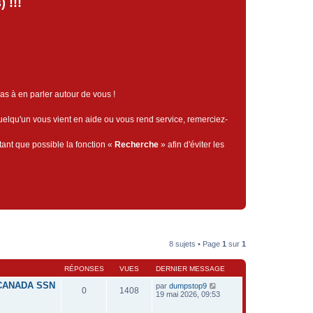
 !!!
pas à en parler autour de vous !
quelqu'un vous vient en aide ou vous rend service, remerciez-
tant que possible la fonction «
Recherche
» afin d'éviter les
8 sujets • Page
1
sur
1
RÉPONSES
VUES
DERNIER MESSAGE
 CANADA SSN
par
dumpstop9
0
1408
19 mai 2026, 09:53