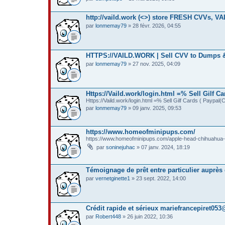
http://vaild.work (<>) store FRESH CVVs
par
lonmemay79
» 28 févr. 2026, 04:55
HTTPS://VAILD.WORK | Sell CVV to Dumps 
par
lonmemay79
» 27 nov. 2025, 04:09
Https://Vaild.work/login.html =% Sell Gil
Https://Vaild.work/login.html =% Sell Gilf Cards ( 
par
lonmemay79
» 09 janv. 2025, 09:53
https://www.homeofminipups.com/
https://www.homeofminipups.com/apple-head-chihuahua-p
par
soninejuhac
» 07 janv. 2024, 18:19
Témoignage de prêt entre particulier aupr
par
vernetginette1
» 23 sept. 2022, 14:00
Crédit rapide et sérieux mariefrancepiret0
par
Robert448
» 26 juin 2022, 10:36