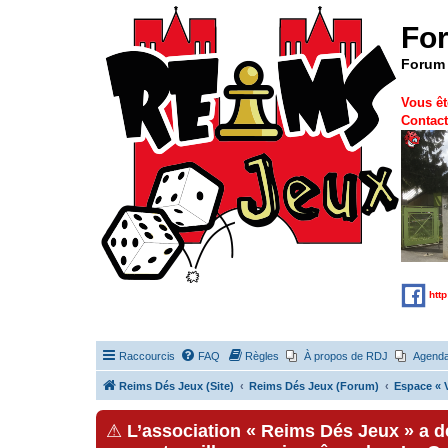
Fo
Forum 
Vous êt
Contact
htt
Raccourcis
FAQ
Règles
À propos de RDJ
Agend
Reims Dés Jeux (Site)
Reims Dés Jeux (Forum)
Espace « V
⚠
L’association « Reims Dés Jeux » a 