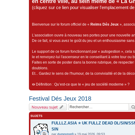
en centre ville, au sein même de « La G
(cliquez sur ce lien pour visualiser l'emplacement 
Bienvenue sur le forum officiel de «
Reims Dés Jeux
», associ
L’association ouvre à nouveau ses portes pour une nouvelle 
De ce fait, si vous avez le goût du jeu et un enthousiasme sans 
Le support de ce forum fonctionnant par « autogestion », cela s
le et renvoyez-lui l'ascenseur en le conseillant à votre tour ou 
Faites en sorte de poster dans la bonne rubrique, de respecter l
doublons.
Et... Gardez le sens de l'humour, de la convivialité et de la dé
➯
Définition : Qu’est-ce que le « jeu de société moderne » ?
Festival Dés Jeux 2018
Nouveau sujet
SUJETS
FULLLZ.ASIA ⭐️ UK FULLZ DEAD DL/SIN/
SIN
par
dumpstop9
» 19 mai 2026, 09:53