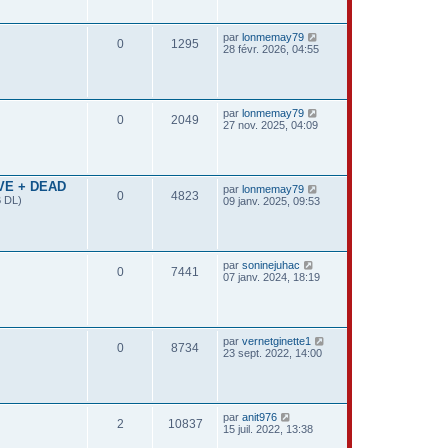
par
lonmemay79
0
1295
28 févr. 2026, 04:55
par
lonmemay79
0
2049
27 nov. 2025, 04:09
IVE + DEAD
par
lonmemay79
0
4823
B DL)
09 janv. 2025, 09:53
par
soninejuhac
0
7441
07 janv. 2024, 18:19
par
vernetginette1
0
8734
23 sept. 2022, 14:00
par
anit976
2
10837
15 juil. 2022, 13:38