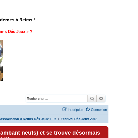
odernes à Reims !
ims Dés Jeux
» ?
Rechercher
Recherche avancé
Inscription
Connexion
'association « Reims Dés Jeux » !!!
Festival Dés Jeux 2018
lambant neufs) et se trouve désormais