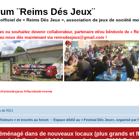
rum ¨Reims Dés Jeux¨
officiel de « Reims Dés Jeux », association de jeux de société m
es ou souhaitez devenir collaborateur, partenaire et/ou bénévole de «
Re
ez-nous dès maintenant via
reimsdesjeux@gmail.com
!
p://reimsdesjeux.fr/facebook-events
a de RDJ
isiteurs » et inscrits au forum
Espace dédié au « Festival Dés Jeux», organisé par l
déménagé dans de nouveaux locaux (plus grands et f