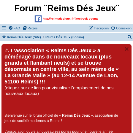
Forum ¨Reims Dés Jeux¨
http://reimsdesjeux.fr/facebook-events
FAQ
Règles
Inscription
Connexion
Reims Dés Jeux (Site)
Reims Dés Jeux (Forum)
⚠
L’association « Reims Dés Jeux » a
déménagé dans de nouveaux locaux (plus
grands et flambant neufs) et se trouve
désormais en centre ville, au sein même de «
La Grande Malle » (au 12-14 Avenue de Laon,
51100 Reims) !!!
(cliquez sur ce lien pour visualiser l'emplacement de nos
nouveaux locaux)
)
Bienvenue sur le forum officiel de «
Reims Dés Jeux
», association de
jeux de société modernes à Reims !
L’association ouvre à nouveau ses portes pour une nouvelle année