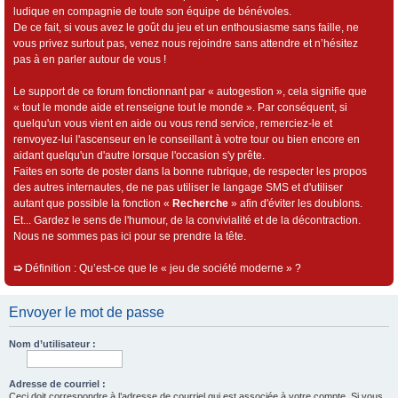
ludique en compagnie de toute son équipe de bénévoles.
De ce fait, si vous avez le goût du jeu et un enthousiasme sans faille, ne
vous privez surtout pas, venez nous rejoindre sans attendre et n’hésitez
pas à en parler autour de vous !
Le support de ce forum fonctionnant par « autogestion », cela signifie que
« tout le monde aide et renseigne tout le monde ». Par conséquent, si
quelqu'un vous vient en aide ou vous rend service, remerciez-le et
renvoyez-lui l'ascenseur en le conseillant à votre tour ou bien encore en
aidant quelqu'un d'autre lorsque l'occasion s'y prête.
Faites en sorte de poster dans la bonne rubrique, de respecter les propos
des autres internautes, de ne pas utiliser le langage SMS et d'utiliser
autant que possible la fonction «
Recherche
» afin d'éviter les doublons.
Et... Gardez le sens de l'humour, de la convivialité et de la décontraction.
Nous ne sommes pas ici pour se prendre la tête.
➯
Définition : Qu’est-ce que le « jeu de société moderne » ?
Envoyer le mot de passe
Nom d’utilisateur :
Adresse de courriel :
Ceci doit correspondre à l’adresse de courriel qui est associée à votre compte. Si vous