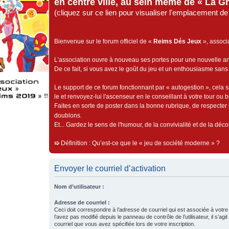
en centre ville, au sein même de « La G
(cliquez sur ce lien pour visualiser l'emplacement 
Bienvenue sur le forum officiel de «
Reims Dés Jeux
», associ
L’association ouvre à nouveau ses portes pour une nouvelle 
De ce fait, si vous avez le goût du jeu et un enthousiasme sans 
Le support de ce forum fonctionnant par « autogestion », cela s
le et renvoyez-lui l'ascenseur en le conseillant à votre tour ou 
Faites en sorte de poster dans la bonne rubrique, de respecter l
doublons.
Et... Gardez le sens de l'humour, de la convivialité et de la dé
➯
Définition : Qu’est-ce que le « jeu de société moderne » ?
Envoyer le courriel d’activation
Nom d’utilisateur :
Adresse de courriel :
Ceci doit correspondre à l’adresse de courriel qui est associée à votr
l’avez pas modifié depuis le panneau de contrôle de l’utilisateur, il s’agi
courriel que vous avez spécifiée lors de votre inscription.