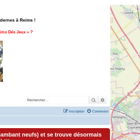
odernes à Reims !
ims Dés Jeux
» ?
Rechercher
Recherche avancé
Inscription
Connexion
lambant neufs) et se trouve désormais