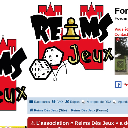
Fo
Forum 
Vous êt
Contact
htt
Raccourcis
FAQ
Règles
À propos de RDJ
Agend
Reims Dés Jeux (Site)
Reims Dés Jeux (Forum)
⚠
L’association « Reims Dés Jeux » a 