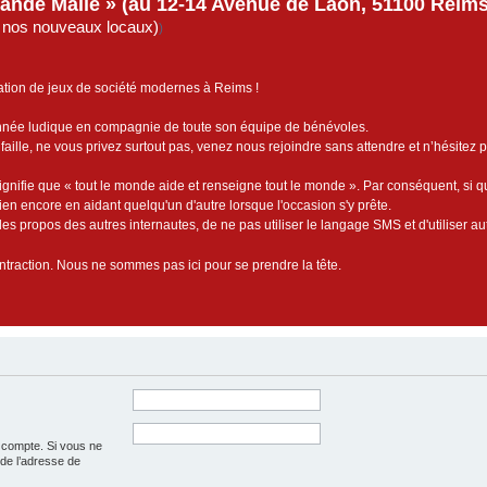
rande Malle » (au 12-14 Avenue de Laon, 51100 Reims)
de nos nouveaux locaux)
)
ation de jeux de société modernes à Reims !
année ludique en compagnie de toute son équipe de bénévoles.
faille, ne vous privez surtout pas, venez nous rejoindre sans attendre et n’hésitez 
ignifie que « tout le monde aide et renseigne tout le monde ». Par conséquent, si 
bien encore en aidant quelqu'un d'autre lorsque l'occasion s'y prête.
es propos des autres internautes, de ne pas utiliser le langage SMS et d'utiliser au
contraction. Nous ne sommes pas ici pour se prendre la tête.
e compte. Si vous ne
t de l’adresse de