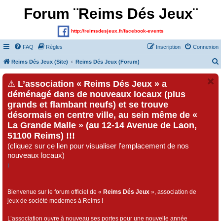
Forum ¨Reims Dés Jeux¨
http://reimsdesjeux.fr/facebook-events
FAQ
Règles
Inscription
Connexion
Reims Dés Jeux (Site)
Reims Dés Jeux (Forum)
⚠
L’association « Reims Dés Jeux » a
déménagé dans de nouveaux locaux (plus
grands et flambant neufs) et se trouve
désormais en centre ville, au sein même de «
La Grande Malle » (au 12-14 Avenue de Laon,
51100 Reims) !!!
(cliquez sur ce lien pour visualiser l'emplacement de nos
nouveaux locaux)
)
Bienvenue sur le forum officiel de «
Reims Dés Jeux
», association de
jeux de société modernes à Reims !
L’association ouvre à nouveau ses portes pour une nouvelle année