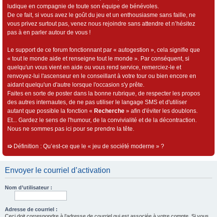
ludique en compagnie de toute son équipe de bénévoles.
De ce fait, si vous avez le goût du jeu et un enthousiasme sans faille, ne
vous privez surtout pas, venez nous rejoindre sans attendre et n’hésitez
pas à en parler autour de vous !
Le support de ce forum fonctionnant par « autogestion », cela signifie que
« tout le monde aide et renseigne tout le monde ». Par conséquent, si
quelqu'un vous vient en aide ou vous rend service, remerciez-le et
renvoyez-lui l'ascenseur en le conseillant à votre tour ou bien encore en
aidant quelqu'un d'autre lorsque l'occasion s'y prête.
Faites en sorte de poster dans la bonne rubrique, de respecter les propos
des autres internautes, de ne pas utiliser le langage SMS et d'utiliser
autant que possible la fonction «
Recherche
» afin d'éviter les doublons.
Et... Gardez le sens de l'humour, de la convivialité et de la décontraction.
Nous ne sommes pas ici pour se prendre la tête.
➯
Définition : Qu’est-ce que le « jeu de société moderne » ?
Envoyer le courriel d’activation
Nom d’utilisateur :
Adresse de courriel :
Ceci doit correspondre à l’adresse de courriel qui est associée à votre compte. Si vous