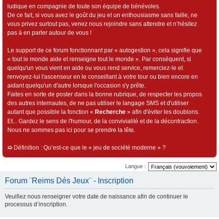
ludique en compagnie de toute son équipe de bénévoles.
De ce fait, si vous avez le goût du jeu et un enthousiasme sans faille, ne
vous privez surtout pas, venez nous rejoindre sans attendre et n’hésitez
pas à en parler autour de vous !
Le support de ce forum fonctionnant par « autogestion », cela signifie que
« tout le monde aide et renseigne tout le monde ». Par conséquent, si
quelqu'un vous vient en aide ou vous rend service, remerciez-le et
renvoyez-lui l'ascenseur en le conseillant à votre tour ou bien encore en
aidant quelqu'un d'autre lorsque l'occasion s'y prête.
Faites en sorte de poster dans la bonne rubrique, de respecter les propos
des autres internautes, de ne pas utiliser le langage SMS et d'utiliser
autant que possible la fonction «
Recherche
» afin d'éviter les doublons.
Et... Gardez le sens de l'humour, de la convivialité et de la décontraction.
Nous ne sommes pas ici pour se prendre la tête.
➯
Définition : Qu’est-ce que le « jeu de société moderne » ?
Langue :
Forum ¨Reims Dés Jeux¨ - Inscription
Veuillez nous renseigner votre date de naissance afin de continuer le
processus d’inscription.