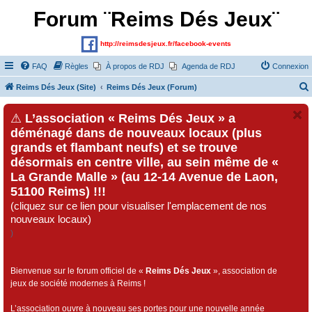
Forum ¨Reims Dés Jeux¨
http://reimsdesjeux.fr/facebook-events
FAQ
Règles
À propos de RDJ
Agenda de RDJ
Connexion
Reims Dés Jeux (Site)
Reims Dés Jeux (Forum)
⚠
L’association « Reims Dés Jeux » a
déménagé dans de nouveaux locaux (plus
grands et flambant neufs) et se trouve
désormais en centre ville, au sein même de «
La Grande Malle » (au 12-14 Avenue de Laon,
51100 Reims) !!!
(cliquez sur ce lien pour visualiser l'emplacement de nos
nouveaux locaux)
)
Bienvenue sur le forum officiel de «
Reims Dés Jeux
», association de
jeux de société modernes à Reims !
L’association ouvre à nouveau ses portes pour une nouvelle année