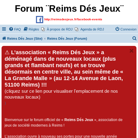
Forum ¨Reims Dés Jeux¨
http://reimsdesjeux.fr/facebook-events
FAQ
Règles
À propos de RDJ
Agenda de RDJ
Connexion
Reims Dés Jeux (Site)
Reims Dés Jeux (Forum)
⚠
L’association « Reims Dés Jeux » a
déménagé dans de nouveaux locaux (plus
grands et flambant neufs) et se trouve
désormais en centre ville, au sein même de «
La Grande Malle » (au 12-14 Avenue de Laon,
51100 Reims) !!!
(cliquez sur ce lien pour visualiser l'emplacement de nos
nouveaux locaux)
)
Bienvenue sur le forum officiel de «
Reims Dés Jeux
», association de
jeux de société modernes à Reims !
L’association ouvre à nouveau ses portes pour une nouvelle année