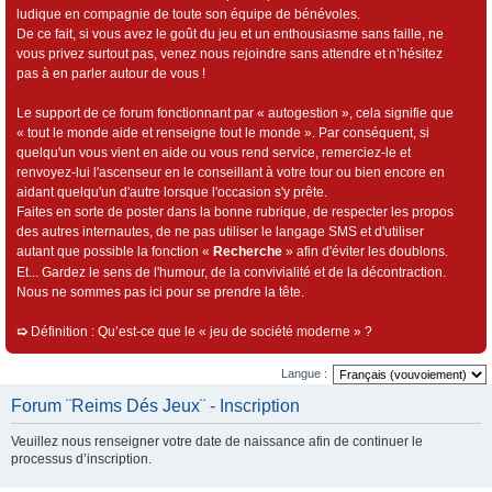
ludique en compagnie de toute son équipe de bénévoles.
De ce fait, si vous avez le goût du jeu et un enthousiasme sans faille, ne
vous privez surtout pas, venez nous rejoindre sans attendre et n’hésitez
pas à en parler autour de vous !
Le support de ce forum fonctionnant par « autogestion », cela signifie que
« tout le monde aide et renseigne tout le monde ». Par conséquent, si
quelqu'un vous vient en aide ou vous rend service, remerciez-le et
renvoyez-lui l'ascenseur en le conseillant à votre tour ou bien encore en
aidant quelqu'un d'autre lorsque l'occasion s'y prête.
Faites en sorte de poster dans la bonne rubrique, de respecter les propos
des autres internautes, de ne pas utiliser le langage SMS et d'utiliser
autant que possible la fonction «
Recherche
» afin d'éviter les doublons.
Et... Gardez le sens de l'humour, de la convivialité et de la décontraction.
Nous ne sommes pas ici pour se prendre la tête.
➯
Définition : Qu’est-ce que le « jeu de société moderne » ?
Langue :
Forum ¨Reims Dés Jeux¨ - Inscription
Veuillez nous renseigner votre date de naissance afin de continuer le
processus d’inscription.