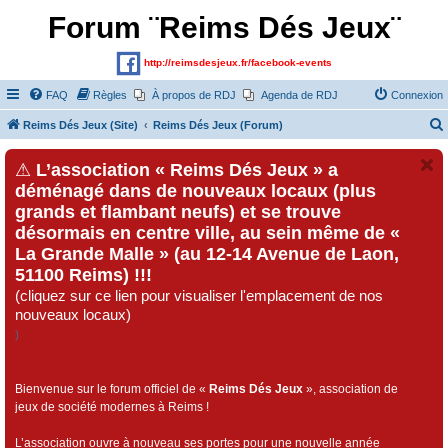
Forum ¨Reims Dés Jeux¨
http://reimsdesjeux.fr/facebook-events
FAQ
Règles
À propos de RDJ
Agenda de RDJ
Connexion
Reims Dés Jeux (Site)
Reims Dés Jeux (Forum)
⚠
L’association « Reims Dés Jeux » a
déménagé dans de nouveaux locaux (plus
grands et flambant neufs) et se trouve
désormais en centre ville, au sein même de «
La Grande Malle » (au 12-14 Avenue de Laon,
51100 Reims) !!!
(cliquez sur ce lien pour visualiser l'emplacement de nos
nouveaux locaux)
)
Bienvenue sur le forum officiel de «
Reims Dés Jeux
», association de
jeux de société modernes à Reims !
L’association ouvre à nouveau ses portes pour une nouvelle année