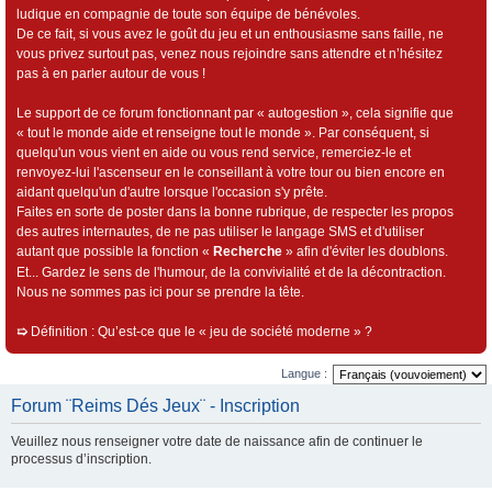
ludique en compagnie de toute son équipe de bénévoles.
De ce fait, si vous avez le goût du jeu et un enthousiasme sans faille, ne
vous privez surtout pas, venez nous rejoindre sans attendre et n’hésitez
pas à en parler autour de vous !
Le support de ce forum fonctionnant par « autogestion », cela signifie que
« tout le monde aide et renseigne tout le monde ». Par conséquent, si
quelqu'un vous vient en aide ou vous rend service, remerciez-le et
renvoyez-lui l'ascenseur en le conseillant à votre tour ou bien encore en
aidant quelqu'un d'autre lorsque l'occasion s'y prête.
Faites en sorte de poster dans la bonne rubrique, de respecter les propos
des autres internautes, de ne pas utiliser le langage SMS et d'utiliser
autant que possible la fonction «
Recherche
» afin d'éviter les doublons.
Et... Gardez le sens de l'humour, de la convivialité et de la décontraction.
Nous ne sommes pas ici pour se prendre la tête.
➯
Définition : Qu’est-ce que le « jeu de société moderne » ?
Langue :
Forum ¨Reims Dés Jeux¨ - Inscription
Veuillez nous renseigner votre date de naissance afin de continuer le
processus d’inscription.