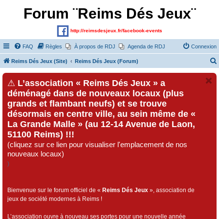
Forum ¨Reims Dés Jeux¨
http://reimsdesjeux.fr/facebook-events
FAQ
Règles
À propos de RDJ
Agenda de RDJ
Connexion
Reims Dés Jeux (Site)
Reims Dés Jeux (Forum)
⚠
L’association « Reims Dés Jeux » a
déménagé dans de nouveaux locaux (plus
grands et flambant neufs) et se trouve
désormais en centre ville, au sein même de «
La Grande Malle » (au 12-14 Avenue de Laon,
51100 Reims) !!!
(cliquez sur ce lien pour visualiser l'emplacement de nos
nouveaux locaux)
)
Bienvenue sur le forum officiel de «
Reims Dés Jeux
», association de
jeux de société modernes à Reims !
L’association ouvre à nouveau ses portes pour une nouvelle année