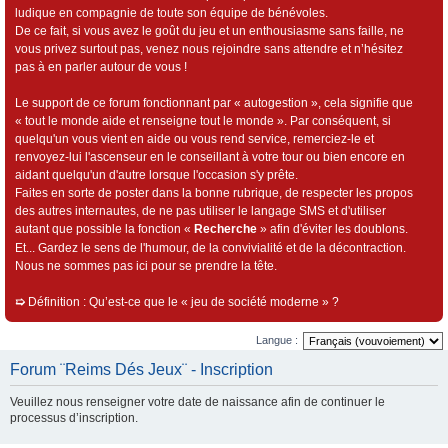
ludique en compagnie de toute son équipe de bénévoles.
De ce fait, si vous avez le goût du jeu et un enthousiasme sans faille, ne
vous privez surtout pas, venez nous rejoindre sans attendre et n’hésitez
pas à en parler autour de vous !
Le support de ce forum fonctionnant par « autogestion », cela signifie que
« tout le monde aide et renseigne tout le monde ». Par conséquent, si
quelqu'un vous vient en aide ou vous rend service, remerciez-le et
renvoyez-lui l'ascenseur en le conseillant à votre tour ou bien encore en
aidant quelqu'un d'autre lorsque l'occasion s'y prête.
Faites en sorte de poster dans la bonne rubrique, de respecter les propos
des autres internautes, de ne pas utiliser le langage SMS et d'utiliser
autant que possible la fonction «
Recherche
» afin d'éviter les doublons.
Et... Gardez le sens de l'humour, de la convivialité et de la décontraction.
Nous ne sommes pas ici pour se prendre la tête.
➯
Définition : Qu’est-ce que le « jeu de société moderne » ?
Langue :
Forum ¨Reims Dés Jeux¨ - Inscription
Veuillez nous renseigner votre date de naissance afin de continuer le
processus d’inscription.