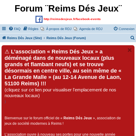
Forum ¨Reims Dés Jeux¨
http://reimsdesjeux.fr/facebook-events
FAQ
Règles
À propos de RDJ
Agenda de RDJ
Connexion
Reims Dés Jeux (Site)
Reims Dés Jeux (Forum)
⚠
L’association « Reims Dés Jeux » a
déménagé dans de nouveaux locaux (plus
grands et flambant neufs) et se trouve
désormais en centre ville, au sein même de «
La Grande Malle » (au 12-14 Avenue de Laon,
51100 Reims) !!!
(cliquez sur ce lien pour visualiser l'emplacement de nos
nouveaux locaux)
)
Bienvenue sur le forum officiel de «
Reims Dés Jeux
», association de
jeux de société modernes à Reims !
L’association ouvre à nouveau ses portes pour une nouvelle année