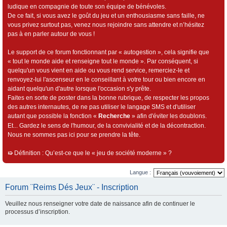
ludique en compagnie de toute son équipe de bénévoles.
De ce fait, si vous avez le goût du jeu et un enthousiasme sans faille, ne
vous privez surtout pas, venez nous rejoindre sans attendre et n’hésitez
pas à en parler autour de vous !
Le support de ce forum fonctionnant par « autogestion », cela signifie que
« tout le monde aide et renseigne tout le monde ». Par conséquent, si
quelqu'un vous vient en aide ou vous rend service, remerciez-le et
renvoyez-lui l'ascenseur en le conseillant à votre tour ou bien encore en
aidant quelqu'un d'autre lorsque l'occasion s'y prête.
Faites en sorte de poster dans la bonne rubrique, de respecter les propos
des autres internautes, de ne pas utiliser le langage SMS et d'utiliser
autant que possible la fonction «
Recherche
» afin d'éviter les doublons.
Et... Gardez le sens de l'humour, de la convivialité et de la décontraction.
Nous ne sommes pas ici pour se prendre la tête.
➯
Définition : Qu’est-ce que le « jeu de société moderne » ?
Langue :
Forum ¨Reims Dés Jeux¨ - Inscription
Veuillez nous renseigner votre date de naissance afin de continuer le
processus d’inscription.