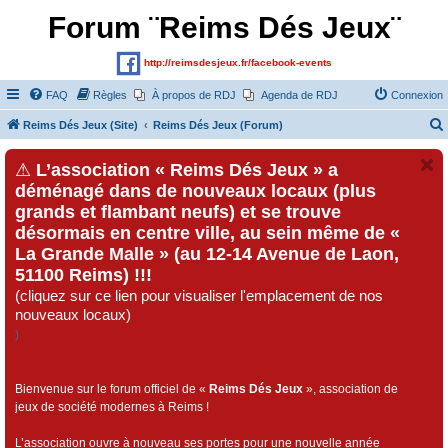
Forum ¨Reims Dés Jeux¨
http://reimsdesjeux.fr/facebook-events
FAQ
Règles
À propos de RDJ
Agenda de RDJ
Connexion
Reims Dés Jeux (Site)
Reims Dés Jeux (Forum)
⚠
L’association « Reims Dés Jeux » a
déménagé dans de nouveaux locaux (plus
grands et flambant neufs) et se trouve
désormais en centre ville, au sein même de «
La Grande Malle » (au 12-14 Avenue de Laon,
51100 Reims) !!!
(cliquez sur ce lien pour visualiser l'emplacement de nos
nouveaux locaux)
)
Bienvenue sur le forum officiel de «
Reims Dés Jeux
», association de
jeux de société modernes à Reims !
L’association ouvre à nouveau ses portes pour une nouvelle année