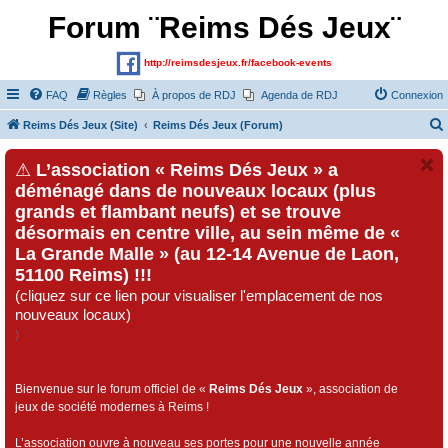
Forum ¨Reims Dés Jeux¨
http://reimsdesjeux.fr/facebook-events
FAQ
Règles
À propos de RDJ
Agenda de RDJ
Connexion
Reims Dés Jeux (Site)
Reims Dés Jeux (Forum)
⚠
L’association « Reims Dés Jeux » a
déménagé dans de nouveaux locaux (plus
grands et flambant neufs) et se trouve
désormais en centre ville, au sein même de «
La Grande Malle » (au 12-14 Avenue de Laon,
51100 Reims) !!!
(cliquez sur ce lien pour visualiser l'emplacement de nos
nouveaux locaux)
)
Bienvenue sur le forum officiel de «
Reims Dés Jeux
», association de
jeux de société modernes à Reims !
L’association ouvre à nouveau ses portes pour une nouvelle année