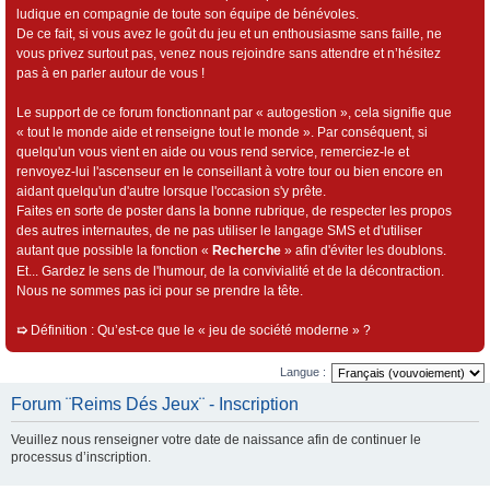
ludique en compagnie de toute son équipe de bénévoles.
De ce fait, si vous avez le goût du jeu et un enthousiasme sans faille, ne
vous privez surtout pas, venez nous rejoindre sans attendre et n’hésitez
pas à en parler autour de vous !
Le support de ce forum fonctionnant par « autogestion », cela signifie que
« tout le monde aide et renseigne tout le monde ». Par conséquent, si
quelqu'un vous vient en aide ou vous rend service, remerciez-le et
renvoyez-lui l'ascenseur en le conseillant à votre tour ou bien encore en
aidant quelqu'un d'autre lorsque l'occasion s'y prête.
Faites en sorte de poster dans la bonne rubrique, de respecter les propos
des autres internautes, de ne pas utiliser le langage SMS et d'utiliser
autant que possible la fonction «
Recherche
» afin d'éviter les doublons.
Et... Gardez le sens de l'humour, de la convivialité et de la décontraction.
Nous ne sommes pas ici pour se prendre la tête.
➯
Définition : Qu’est-ce que le « jeu de société moderne » ?
Langue :
Forum ¨Reims Dés Jeux¨ - Inscription
Veuillez nous renseigner votre date de naissance afin de continuer le
processus d’inscription.