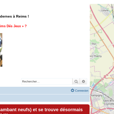
odernes à Reims !
ims Dés Jeux
» ?
Rechercher
Recherche avancé
Connexion
lambant neufs) et se trouve désormais