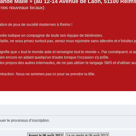
rande Malle » (au 12-14 Avenue de Laon, 51100 Reims)
de nos nouveaux locaux)
)
ation de jeux de société modernes à Reims !
année ludique en compagnie de toute son équipe de bénévoles.
faille, ne vous privez surtout pas, venez nous rejoindre sans attendre et n’hésitez 
ignifie que « tout le monde aide et renseigne tout le monde ». Par conséquent, si 
bien encore en aidant quelqu'un d'autre lorsque l'occasion s'y prête.
es propos des autres internautes, de ne pas utiliser le langage SMS et d'utiliser au
contraction. Nous ne sommes pas ici pour se prendre la tête.
uer le processus d’inscription.
Avant le 06 août 2013
Le ou après le 06 août 2013