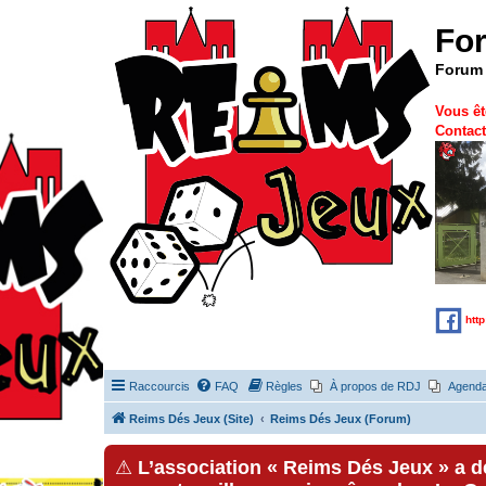
Fo
Forum 
Vous êt
Contact
htt
Raccourcis
FAQ
Règles
À propos de RDJ
Agend
Reims Dés Jeux (Site)
Reims Dés Jeux (Forum)
⚠
L’association « Reims Dés Jeux » a 