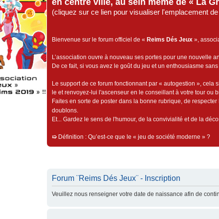
en centre ville, au sein même de « La G
(cliquez sur ce lien pour visualiser l'emplacement 
Bienvenue sur le forum officiel de «
Reims Dés Jeux
», associ
L’association ouvre à nouveau ses portes pour une nouvelle 
De ce fait, si vous avez le goût du jeu et un enthousiasme sans 
Le support de ce forum fonctionnant par « autogestion », cela s
le et renvoyez-lui l'ascenseur en le conseillant à votre tour ou 
Faites en sorte de poster dans la bonne rubrique, de respecter l
doublons.
Et... Gardez le sens de l'humour, de la convivialité et de la dé
➯
Définition : Qu’est-ce que le « jeu de société moderne » ?
Forum ¨Reims Dés Jeux¨ - Inscription
Veuillez nous renseigner votre date de naissance afin de contin