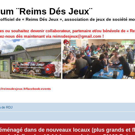
rum ¨Reims Dés Jeux¨
officiel de « Reims Dés Jeux », association de jeux de société m
es ou souhaitez devenir collaborateur, partenaire et/ou bénévole de «
Re
ez-nous dès maintenant via
reimsdesjeux@gmail.com
!
p://reimsdesjeux.fr/facebook-events
a de RDJ
déménagé dans de nouveaux locaux (plus grands et f