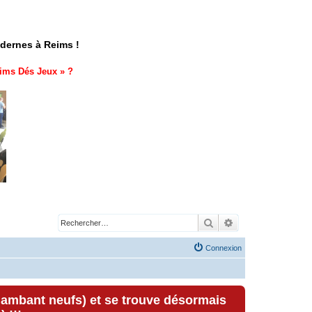
odernes à Reims !
ims Dés Jeux
» ?
Rechercher
Recherche avancé
Connexion
lambant neufs) et se trouve désormais