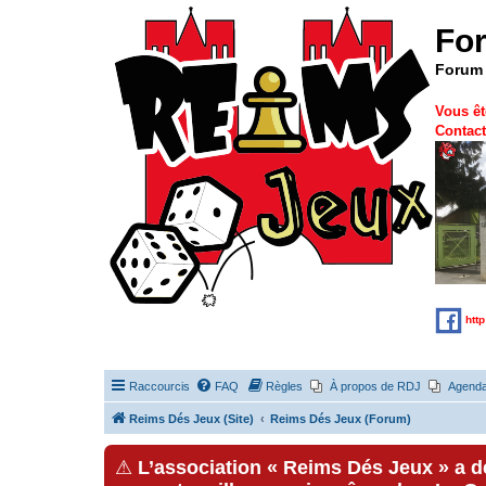
Fo
Forum 
Vous êt
Contact
htt
Raccourcis
FAQ
Règles
À propos de RDJ
Agend
Reims Dés Jeux (Site)
Reims Dés Jeux (Forum)
⚠
L’association « Reims Dés Jeux » a 