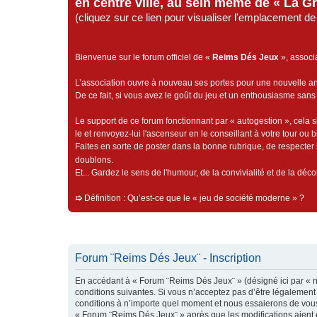
en centre ville, au sein même de « La G
(cliquez sur ce lien pour visualiser l'emplacement 
Bienvenue sur le forum officiel de «
Reims Dés Jeux
», associ
L’association ouvre à nouveau ses portes pour une nouvelle 
De ce fait, si vous avez le goût du jeu et un enthousiasme sans 
Le support de ce forum fonctionnant par « autogestion », cela s
le et renvoyez-lui l'ascenseur en le conseillant à votre tour ou 
Faites en sorte de poster dans la bonne rubrique, de respecter l
doublons.
Et... Gardez le sens de l'humour, de la convivialité et de la dé
➯
Définition : Qu’est-ce que le « jeu de société moderne » ?
Forum ¨Reims Dés Jeux¨ - Inscription
En accédant à « Forum ¨Reims Dés Jeux¨ » (désigné ici par « no
conditions suivantes. Si vous n’acceptez pas d’être légalement
conditions à n’importe quel moment et nous essaierons de vous 
« Forum ¨Reims Dés Jeux¨ » après que les modifications aient é