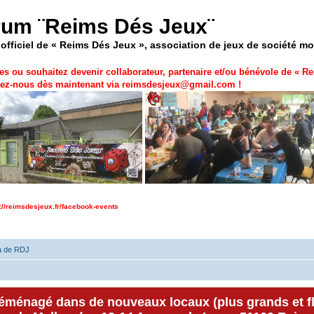
rum ¨Reims Dés Jeux¨
officiel de « Reims Dés Jeux », association de jeux de société m
es ou souhaitez devenir collaborateur, partenaire et/ou bénévole de «
Re
ez-nous dès maintenant via
reimsdesjeux@gmail.com
!
p://reimsdesjeux.fr/facebook-events
a de RDJ
déménagé dans de nouveaux locaux (plus grands et f