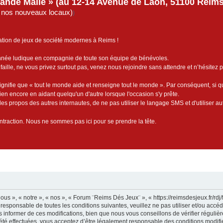
rande Malle » (au 12-14 Avenue de Laon, 51100 Reims)
de nos nouveaux locaux)
)
ation de jeux de société modernes à Reims !
année ludique en compagnie de toute son équipe de bénévoles.
faille, ne vous privez surtout pas, venez nous rejoindre sans attendre et n’hésitez 
ignifie que « tout le monde aide et renseigne tout le monde ». Par conséquent, si 
bien encore en aidant quelqu'un d'autre lorsque l'occasion s'y prête.
es propos des autres internautes, de ne pas utiliser le langage SMS et d'utiliser au
contraction. Nous ne sommes pas ici pour se prendre la tête.
us », « notre », « nos », « Forum ¨Reims Dés Jeux¨ », « https://reimsdesjeux.fr/rd
 responsable de toutes les conditions suivantes, veuillez ne pas utiliser et/ou ac
informer de ces modifications, bien que nous vous conseillons de vérifier réguliè
té effectuées, vous acceptez d’être légalement responsable des conditions modifié