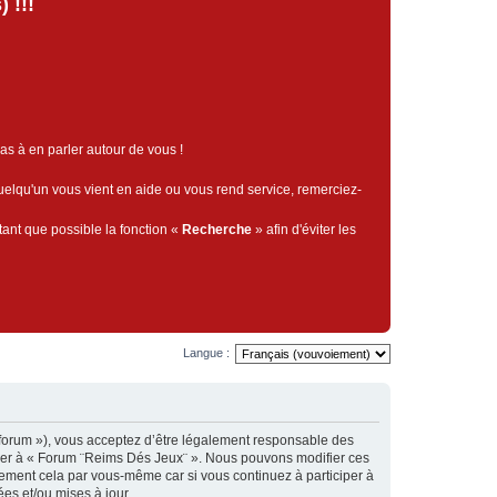
 !!!
pas à en parler autour de vous !
quelqu'un vous vient en aide ou vous rend service, remerciez-
tant que possible la fonction «
Recherche
» afin d'éviter les
Langue :
j/forum »), vous acceptez d’être légalement responsable des
céder à « Forum ¨Reims Dés Jeux¨ ». Nous pouvons modifier ces
rement cela par vous-même car si vous continuez à participer à
es et/ou mises à jour.