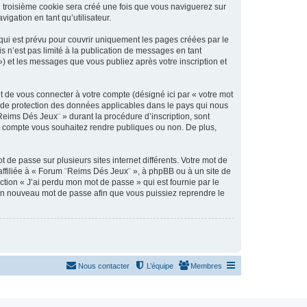
n troisième cookie sera créé une fois que vous naviguerez sur
igation en tant qu’utilisateur.
ui est prévu pour couvrir uniquement les pages créées par le
 n’est pas limité à la publication de messages en tant
) et les messages que vous publiez après votre inscription et
t de vous connecter à votre compte (désigné ici par « votre mot
s de protection des données applicables dans le pays qui nous
Reims Dés Jeux¨ » durant la procédure d’inscription, sont
re compte vous souhaitez rendre publiques ou non. De plus,
 de passe sur plusieurs sites internet différents. Votre mot de
ffiliée à « Forum ¨Reims Dés Jeux¨ », à phpBB ou à un site de
ction « J’ai perdu mon mot de passe » qui est fournie par le
 un nouveau mot de passe afin que vous puissiez reprendre le
Nous contacter
L’équipe
Membres