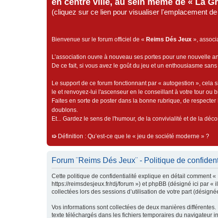
en centre ville, au sein même de « La G
(cliquez sur ce lien pour visualiser l'emplacement 
Bienvenue sur le forum officiel de «
Reims Dés Jeux
», associ
L’association ouvre à nouveau ses portes pour une nouvelle 
De ce fait, si vous avez le goût du jeu et un enthousiasme sans 
Le support de ce forum fonctionnant par « autogestion », cela s
le et renvoyez-lui l'ascenseur en le conseillant à votre tour ou 
Faites en sorte de poster dans la bonne rubrique, de respecter l
doublons.
Et... Gardez le sens de l'humour, de la convivialité et de la dé
➯
Définition : Qu’est-ce que le « jeu de société moderne » ?
Forum ¨Reims Dés Jeux¨ - Politique de confident
Cette politique de confidentialité explique en détail comment «
https://reimsdesjeux.fr/rdj/forum ») et phpBB (désigné ici par «
collectées lors des sessions d’utilisation de votre part (désignée
Vos informations sont collectées de deux manières différentes.
texte téléchargés dans les fichiers temporaires du navigateur int