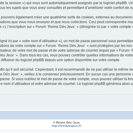
nt de la session ») qui vous sont automatiquement assignés par le logiciel phpBB. U
ous les sujets que vous avez consultés et permettant d’améliorer votre confort de nav
s pouvons également créer une quatrième sorte de cookies, externes au document q
mations que vous nous envoyez et que nous collectons. Ceci peut correspondre mais
), l’inscription sur « Forum ¨Reims Dés Jeux¨ » (désignée ici par « votre compte »
gné ici par « votre nom d’utilisateur »), un mot de passe personnel vous permettan
mations de votre compte sur « Forum ¨Reims Dés Jeux¨ » sont protégées par les loi
isateur, de votre mot de passe et de votre adresse de courriel requis par « Forum ¨
s Dés Jeux¨ ». Dans tous les cas, vous pouvez contrôler quelles informations de vot
 diffusion du logiciel phpBB depuis une option disponible sur votre compte.
in qu’il soit sécurisé. Cependant, il est recommandé de ne pas utiliser le même mot
s Dés Jeux¨ », veillez à le conservez précieusement. En aucun cas une personne a
asse. Si vous oubliez le mot de passe de votre compte, vous pouvez utiliser la fon
 nom d’utilisateur et votre adresse de courriel. Le logiciel phpBB générera alors
© Reims Dés Jeux
http://reimsdesjeux.fr/