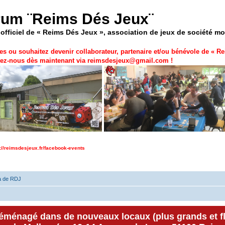
rum ¨Reims Dés Jeux¨
officiel de « Reims Dés Jeux », association de jeux de société m
es ou souhaitez devenir collaborateur, partenaire et/ou bénévole de «
Re
ez-nous dès maintenant via
reimsdesjeux@gmail.com
!
p://reimsdesjeux.fr/facebook-events
a de RDJ
déménagé dans de nouveaux locaux (plus grands et f