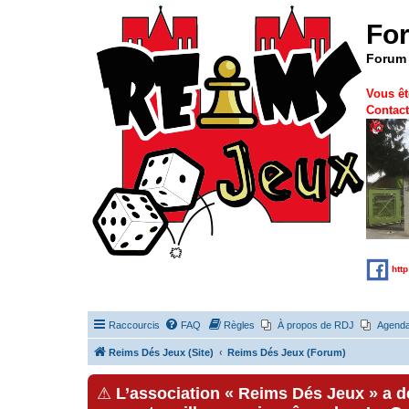
Fo
Forum 
Vous êt
Contact
htt
Raccourcis
FAQ
Règles
À propos de RDJ
Agend
Reims Dés Jeux (Site)
Reims Dés Jeux (Forum)
⚠
L’association « Reims Dés Jeux » a 