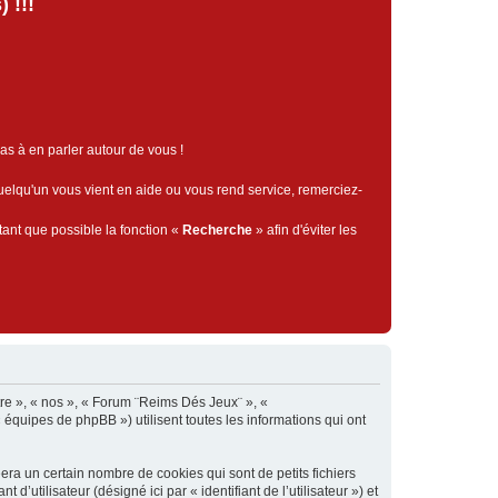
 !!!
pas à en parler autour de vous !
quelqu'un vous vient en aide ou vous rend service, remerciez-
tant que possible la fonction «
Recherche
» afin d'éviter les
tre », « nos », « Forum ¨Reims Dés Jeux¨ », «
« équipes de phpBB ») utilisent toutes les informations qui ont
ra un certain nombre de cookies qui sont de petits fichiers
’utilisateur (désigné ici par « identifiant de l’utilisateur ») et