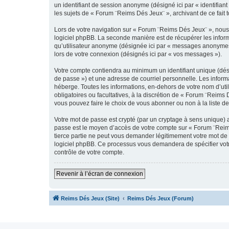
un identifiant de session anonyme (désigné ici par « identifia
les sujets de « Forum ¨Reims Dés Jeux¨ », archivant de ce fait t
Lors de votre navigation sur « Forum ¨Reims Dés Jeux¨ », nou
logiciel phpBB. La seconde manière est de récupérer les infor
qu’utilisateur anonyme (désignée ici par « messages anonymes »
lors de votre connexion (désignés ici par « vos messages »).
Votre compte contiendra au minimum un identifiant unique (dési
de passe ») et une adresse de courriel personnelle. Les infor
héberge. Toutes les informations, en-dehors de votre nom d’util
obligatoires ou facultatives, à la discrétion de « Forum ¨Reim
vous pouvez faire le choix de vous abonner ou non à la liste de
Votre mot de passe est crypté (par un cryptage à sens unique) af
passe est le moyen d’accès de votre compte sur « Forum ¨Reim
tierce partie ne peut vous demander légitimement votre mot de p
logiciel phpBB. Ce processus vous demandera de spécifier votre
contrôle de votre compte.
Revenir à l’écran de connexion
Reims Dés Jeux (Site)
Reims Dés Jeux (Forum)