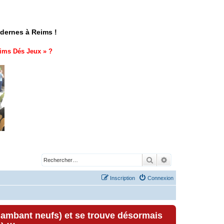
odernes à Reims !
ims Dés Jeux
» ?
Rechercher
Recherche avancé
Inscription
Connexion
lambant neufs) et se trouve désormais