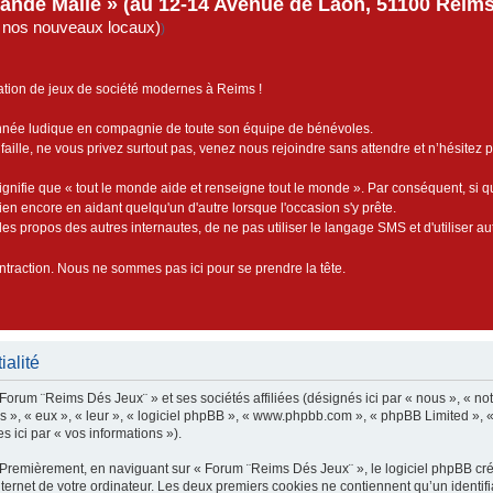
rande Malle » (au 12-14 Avenue de Laon, 51100 Reims)
de nos nouveaux locaux)
)
ation de jeux de société modernes à Reims !
année ludique en compagnie de toute son équipe de bénévoles.
faille, ne vous privez surtout pas, venez nous rejoindre sans attendre et n’hésitez 
ignifie que « tout le monde aide et renseigne tout le monde ». Par conséquent, si 
bien encore en aidant quelqu'un d'autre lorsque l'occasion s'y prête.
es propos des autres internautes, de ne pas utiliser le langage SMS et d'utiliser au
contraction. Nous ne sommes pas ici pour se prendre la tête.
ialité
 Forum ¨Reims Dés Jeux¨ » et ses sociétés affiliées (désignés ici par « nous », « no
 ils », « eux », « leur », « logiciel phpBB », « www.phpbb.com », « phpBB Limited », 
s ici par « vos informations »).
 Premièrement, en naviguant sur « Forum ¨Reims Dés Jeux¨ », le logiciel phpBB crée
ernet de votre ordinateur. Les deux premiers cookies ne contiennent qu’un identifiant d