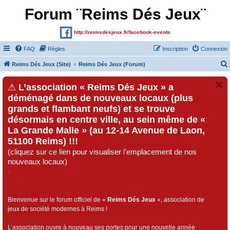
Forum ¨Reims Dés Jeux¨
http://reimsdesjeux.fr/facebook-events
FAQ
Règles
Inscription
Connexion
Reims Dés Jeux (Site)
Reims Dés Jeux (Forum)
⚠
L’association « Reims Dés Jeux » a
déménagé dans de nouveaux locaux (plus
grands et flambant neufs) et se trouve
désormais en centre ville, au sein même de «
La Grande Malle » (au 12-14 Avenue de Laon,
51100 Reims) !!!
(cliquez sur ce lien pour visualiser l'emplacement de nos
nouveaux locaux)
)
Bienvenue sur le forum officiel de «
Reims Dés Jeux
», association de
jeux de société modernes à Reims !
L’association ouvre à nouveau ses portes pour une nouvelle année