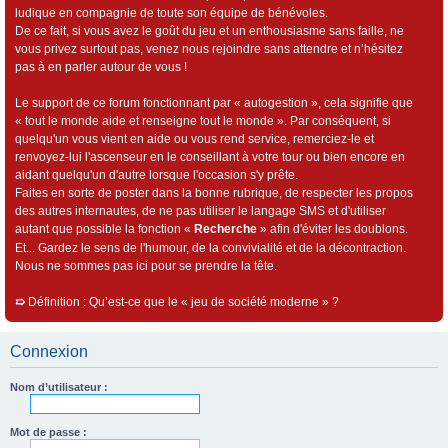
ludique en compagnie de toute son équipe de bénévoles.
De ce fait, si vous avez le goût du jeu et un enthousiasme sans faille, ne
vous privez surtout pas, venez nous rejoindre sans attendre et n’hésitez
pas à en parler autour de vous !
Le support de ce forum fonctionnant par « autogestion », cela signifie que
« tout le monde aide et renseigne tout le monde ». Par conséquent, si
quelqu'un vous vient en aide ou vous rend service, remerciez-le et
renvoyez-lui l'ascenseur en le conseillant à votre tour ou bien encore en
aidant quelqu'un d'autre lorsque l'occasion s'y prête.
Faites en sorte de poster dans la bonne rubrique, de respecter les propos
des autres internautes, de ne pas utiliser le langage SMS et d'utiliser
autant que possible la fonction «
Recherche
» afin d'éviter les doublons.
Et... Gardez le sens de l'humour, de la convivialité et de la décontraction.
Nous ne sommes pas ici pour se prendre la tête.
➯
Définition : Qu’est-ce que le « jeu de société moderne » ?
Connexion
Nom d’utilisateur :
Mot de passe :