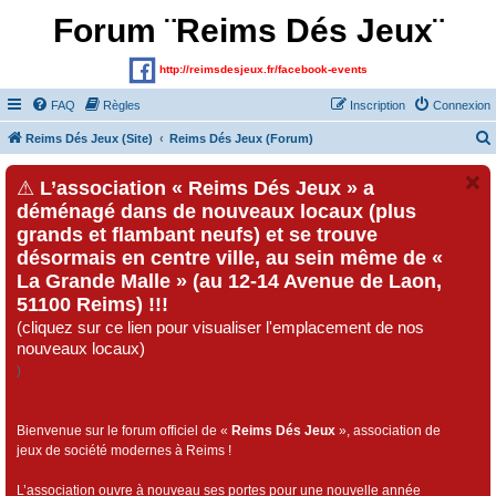
Forum ¨Reims Dés Jeux¨
http://reimsdesjeux.fr/facebook-events
FAQ
Règles
Inscription
Connexion
Reims Dés Jeux (Site)
Reims Dés Jeux (Forum)
⚠
L’association « Reims Dés Jeux » a
déménagé dans de nouveaux locaux (plus
grands et flambant neufs) et se trouve
désormais en centre ville, au sein même de «
La Grande Malle » (au 12-14 Avenue de Laon,
51100 Reims) !!!
(cliquez sur ce lien pour visualiser l'emplacement de nos
nouveaux locaux)
)
Bienvenue sur le forum officiel de «
Reims Dés Jeux
», association de
jeux de société modernes à Reims !
L’association ouvre à nouveau ses portes pour une nouvelle année