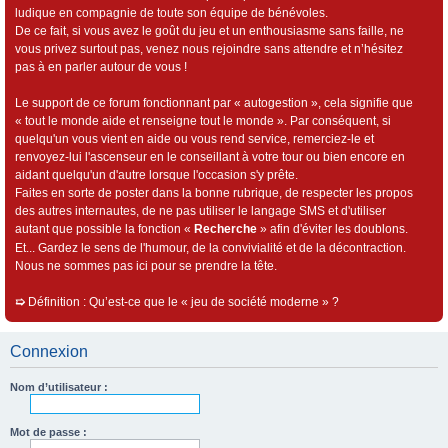
ludique en compagnie de toute son équipe de bénévoles.
De ce fait, si vous avez le goût du jeu et un enthousiasme sans faille, ne
vous privez surtout pas, venez nous rejoindre sans attendre et n’hésitez
pas à en parler autour de vous !
Le support de ce forum fonctionnant par « autogestion », cela signifie que
« tout le monde aide et renseigne tout le monde ». Par conséquent, si
quelqu'un vous vient en aide ou vous rend service, remerciez-le et
renvoyez-lui l'ascenseur en le conseillant à votre tour ou bien encore en
aidant quelqu'un d'autre lorsque l'occasion s'y prête.
Faites en sorte de poster dans la bonne rubrique, de respecter les propos
des autres internautes, de ne pas utiliser le langage SMS et d'utiliser
autant que possible la fonction «
Recherche
» afin d'éviter les doublons.
Et... Gardez le sens de l'humour, de la convivialité et de la décontraction.
Nous ne sommes pas ici pour se prendre la tête.
➯
Définition : Qu’est-ce que le « jeu de société moderne » ?
Connexion
Nom d’utilisateur :
Mot de passe :