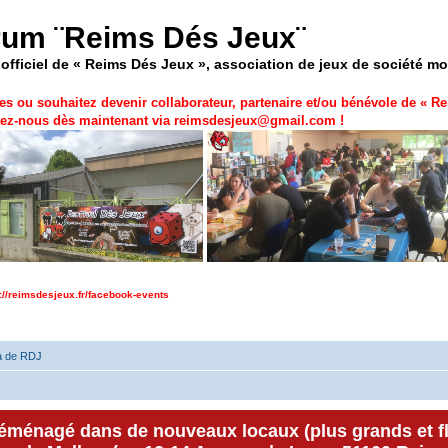
rum ¨Reims Dés Jeux¨
officiel de « Reims Dés Jeux », association de jeux de société m
es ou souhaitez devenir collaborateur, partenaire et/ou bénévole de «
Re
ez-nous dès maintenant via
reimsdesjeux@gmail.com
!
p://reimsdesjeux.fr/facebook-events
a de RDJ
déménagé dans de nouveaux locaux (plus grands et f