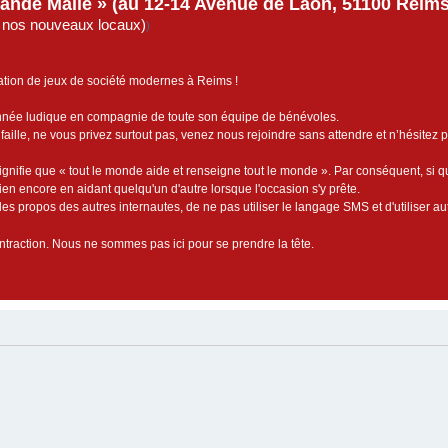
rande Malle » (au 12-14 Avenue de Laon, 51100 Reims)
de nos nouveaux locaux)
)
ation de jeux de société modernes à Reims !
année ludique en compagnie de toute son équipe de bénévoles.
faille, ne vous privez surtout pas, venez nous rejoindre sans attendre et n’hésitez 
ignifie que « tout le monde aide et renseigne tout le monde ». Par conséquent, si 
bien encore en aidant quelqu'un d'autre lorsque l'occasion s'y prête.
es propos des autres internautes, de ne pas utiliser le langage SMS et d'utiliser au
contraction. Nous ne sommes pas ici pour se prendre la tête.