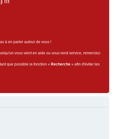
 !!!
pas à en parler autour de vous !
quelqu'un vous vient en aide ou vous rend service, remerciez-
tant que possible la fonction «
Recherche
» afin d'éviter les