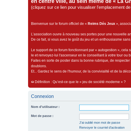
en centre ville, au sein même de « La G
(cliquez sur ce lien pour visualiser l'emplacement 
Bienvenue sur le forum officiel de «
Reims Dés Jeux
», associ
L’association ouvre à nouveau ses portes pour une nouvelle 
De ce fait, si vous avez le goût du jeu et un enthousiasme sans 
Le support de ce forum fonctionnant par « autogestion », cela s
le et renvoyez-lui l'ascenseur en le conseillant à votre tour ou 
Faites en sorte de poster dans la bonne rubrique, de respecter l
doublons.
Et... Gardez le sens de l'humour, de la convivialité et de la dé
➯
Définition : Qu’est-ce que le « jeu de société moderne » ?
Connexion
Nom d’utilisateur :
Mot de passe :
J’ai oublié mon mot de passe
Renvoyer le courriel d’activation