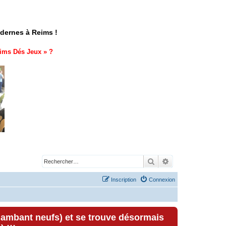
odernes à Reims !
ims Dés Jeux
» ?
Rechercher
Recherche avancé
Inscription
Connexion
lambant neufs) et se trouve désormais