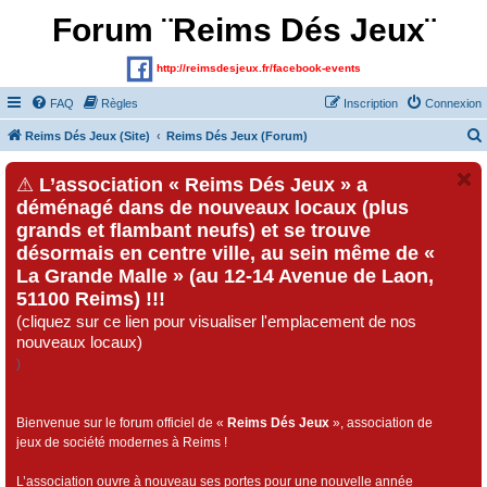
Forum ¨Reims Dés Jeux¨
http://reimsdesjeux.fr/facebook-events
FAQ
Règles
Inscription
Connexion
Reims Dés Jeux (Site)
Reims Dés Jeux (Forum)
⚠
L’association « Reims Dés Jeux » a
déménagé dans de nouveaux locaux (plus
grands et flambant neufs) et se trouve
désormais en centre ville, au sein même de «
La Grande Malle » (au 12-14 Avenue de Laon,
51100 Reims) !!!
(cliquez sur ce lien pour visualiser l'emplacement de nos
nouveaux locaux)
)
Bienvenue sur le forum officiel de «
Reims Dés Jeux
», association de
jeux de société modernes à Reims !
L’association ouvre à nouveau ses portes pour une nouvelle année