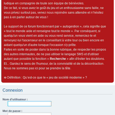
ludique en compagnie de toute son équipe de bénévoles.
De ce fait, si vous avez le goût du jeu et un enthousiasme sans faille, ne
vous privez surtout pas, venez nous rejoindre sans attendre et n’hésitez
pas à en parler autour de vous !
Le support de ce forum fonctionnant par « autogestion », cela signifie que
« tout le monde aide et renseigne tout le monde ». Par conséquent, si
quelqu'un vous vient en aide ou vous rend service, remerciez-le et
renvoyez-lui l'ascenseur en le conseillant à votre tour ou bien encore en
aidant quelqu'un d'autre lorsque l'occasion s'y prête.
Faites en sorte de poster dans la bonne rubrique, de respecter les propos
des autres internautes, de ne pas utiliser le langage SMS et d'utiliser
autant que possible la fonction «
Recherche
» afin d'éviter les doublons.
Et... Gardez le sens de l'humour, de la convivialité et de la décontraction.
Nous ne sommes pas ici pour se prendre la tête.
➯
Définition : Qu’est-ce que le « jeu de société moderne » ?
Connexion
Nom d’utilisateur :
Mot de passe :