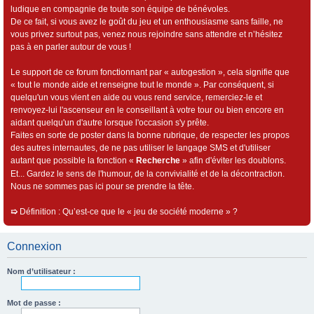
ludique en compagnie de toute son équipe de bénévoles.
De ce fait, si vous avez le goût du jeu et un enthousiasme sans faille, ne
vous privez surtout pas, venez nous rejoindre sans attendre et n’hésitez
pas à en parler autour de vous !
Le support de ce forum fonctionnant par « autogestion », cela signifie que
« tout le monde aide et renseigne tout le monde ». Par conséquent, si
quelqu'un vous vient en aide ou vous rend service, remerciez-le et
renvoyez-lui l'ascenseur en le conseillant à votre tour ou bien encore en
aidant quelqu'un d'autre lorsque l'occasion s'y prête.
Faites en sorte de poster dans la bonne rubrique, de respecter les propos
des autres internautes, de ne pas utiliser le langage SMS et d'utiliser
autant que possible la fonction «
Recherche
» afin d'éviter les doublons.
Et... Gardez le sens de l'humour, de la convivialité et de la décontraction.
Nous ne sommes pas ici pour se prendre la tête.
➯
Définition : Qu’est-ce que le « jeu de société moderne » ?
Connexion
Nom d’utilisateur :
Mot de passe :