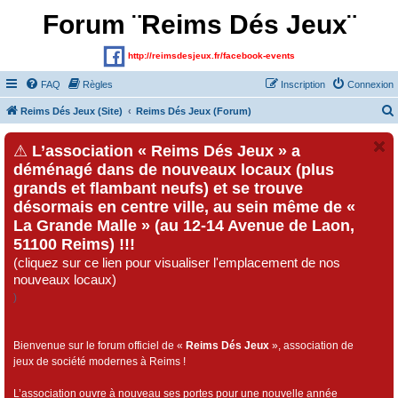
Forum ¨Reims Dés Jeux¨
http://reimsdesjeux.fr/facebook-events
FAQ
Règles
Inscription
Connexion
Reims Dés Jeux (Site)
Reims Dés Jeux (Forum)
⚠
L’association « Reims Dés Jeux » a
déménagé dans de nouveaux locaux (plus
grands et flambant neufs) et se trouve
désormais en centre ville, au sein même de «
La Grande Malle » (au 12-14 Avenue de Laon,
51100 Reims) !!!
(cliquez sur ce lien pour visualiser l'emplacement de nos
nouveaux locaux)
)
Bienvenue sur le forum officiel de «
Reims Dés Jeux
», association de
jeux de société modernes à Reims !
L’association ouvre à nouveau ses portes pour une nouvelle année