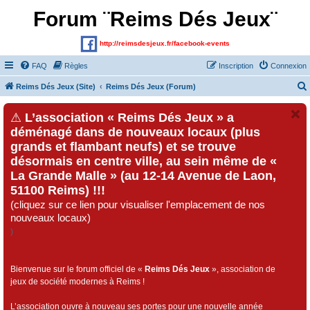
Forum ¨Reims Dés Jeux¨
http://reimsdesjeux.fr/facebook-events
FAQ
Règles
Inscription
Connexion
Reims Dés Jeux (Site)
Reims Dés Jeux (Forum)
⚠
L’association « Reims Dés Jeux » a
déménagé dans de nouveaux locaux (plus
grands et flambant neufs) et se trouve
désormais en centre ville, au sein même de «
La Grande Malle » (au 12-14 Avenue de Laon,
51100 Reims) !!!
(cliquez sur ce lien pour visualiser l'emplacement de nos
nouveaux locaux)
)
Bienvenue sur le forum officiel de «
Reims Dés Jeux
», association de
jeux de société modernes à Reims !
L’association ouvre à nouveau ses portes pour une nouvelle année