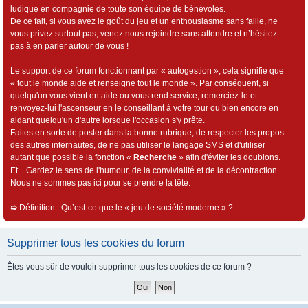
ludique en compagnie de toute son équipe de bénévoles.
De ce fait, si vous avez le goût du jeu et un enthousiasme sans faille, ne
vous privez surtout pas, venez nous rejoindre sans attendre et n’hésitez
pas à en parler autour de vous !
Le support de ce forum fonctionnant par « autogestion », cela signifie que
« tout le monde aide et renseigne tout le monde ». Par conséquent, si
quelqu'un vous vient en aide ou vous rend service, remerciez-le et
renvoyez-lui l'ascenseur en le conseillant à votre tour ou bien encore en
aidant quelqu'un d'autre lorsque l'occasion s'y prête.
Faites en sorte de poster dans la bonne rubrique, de respecter les propos
des autres internautes, de ne pas utiliser le langage SMS et d'utiliser
autant que possible la fonction «
Recherche
» afin d'éviter les doublons.
Et... Gardez le sens de l'humour, de la convivialité et de la décontraction.
Nous ne sommes pas ici pour se prendre la tête.
➯
Définition : Qu’est-ce que le « jeu de société moderne » ?
Supprimer tous les cookies du forum
Êtes-vous sûr de vouloir supprimer tous les cookies de ce forum ?