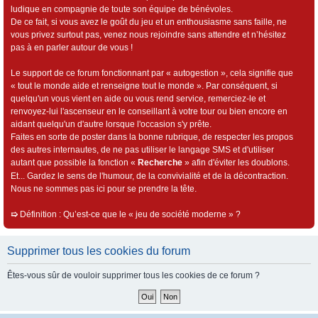
ludique en compagnie de toute son équipe de bénévoles.
De ce fait, si vous avez le goût du jeu et un enthousiasme sans faille, ne
vous privez surtout pas, venez nous rejoindre sans attendre et n’hésitez
pas à en parler autour de vous !
Le support de ce forum fonctionnant par « autogestion », cela signifie que
« tout le monde aide et renseigne tout le monde ». Par conséquent, si
quelqu'un vous vient en aide ou vous rend service, remerciez-le et
renvoyez-lui l'ascenseur en le conseillant à votre tour ou bien encore en
aidant quelqu'un d'autre lorsque l'occasion s'y prête.
Faites en sorte de poster dans la bonne rubrique, de respecter les propos
des autres internautes, de ne pas utiliser le langage SMS et d'utiliser
autant que possible la fonction «
Recherche
» afin d'éviter les doublons.
Et... Gardez le sens de l'humour, de la convivialité et de la décontraction.
Nous ne sommes pas ici pour se prendre la tête.
➯
Définition : Qu’est-ce que le « jeu de société moderne » ?
Supprimer tous les cookies du forum
Êtes-vous sûr de vouloir supprimer tous les cookies de ce forum ?