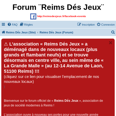
Forum ¨Reims Dés Jeux¨
http://reimsdesjeux.fr/facebook-events
FAQ
Règles
Inscription
Connexion
Reims Dés Jeux (Site)
Reims Dés Jeux (Forum)
⚠
L’association « Reims Dés Jeux » a
déménagé dans de nouveaux locaux (plus
grands et flambant neufs) et se trouve
désormais en centre ville, au sein même de «
La Grande Malle » (au 12-14 Avenue de Laon,
51100 Reims) !!!
(cliquez sur ce lien pour visualiser l'emplacement de nos
nouveaux locaux)
)
Bienvenue sur le forum officiel de «
Reims Dés Jeux
», association de
jeux de société modernes à Reims !
L’association ouvre à nouveau ses portes pour une nouvelle année