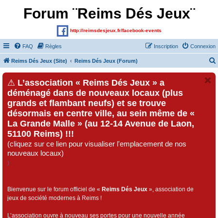
Forum ¨Reims Dés Jeux¨
http://reimsdesjeux.fr/facebook-events
FAQ
Règles
Inscription
Connexion
Reims Dés Jeux (Site)
Reims Dés Jeux (Forum)
⚠
L’association « Reims Dés Jeux » a
déménagé dans de nouveaux locaux (plus
grands et flambant neufs) et se trouve
désormais en centre ville, au sein même de «
La Grande Malle » (au 12-14 Avenue de Laon,
51100 Reims) !!!
(cliquez sur ce lien pour visualiser l'emplacement de nos
nouveaux locaux)
)
Bienvenue sur le forum officiel de «
Reims Dés Jeux
», association de
jeux de société modernes à Reims !
L’association ouvre à nouveau ses portes pour une nouvelle année