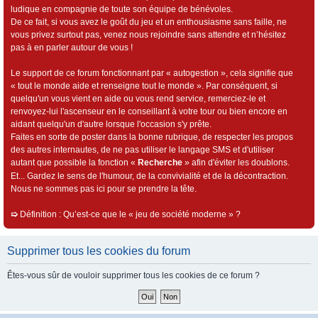
ludique en compagnie de toute son équipe de bénévoles.
De ce fait, si vous avez le goût du jeu et un enthousiasme sans faille, ne
vous privez surtout pas, venez nous rejoindre sans attendre et n’hésitez
pas à en parler autour de vous !
Le support de ce forum fonctionnant par « autogestion », cela signifie que
« tout le monde aide et renseigne tout le monde ». Par conséquent, si
quelqu'un vous vient en aide ou vous rend service, remerciez-le et
renvoyez-lui l'ascenseur en le conseillant à votre tour ou bien encore en
aidant quelqu'un d'autre lorsque l'occasion s'y prête.
Faites en sorte de poster dans la bonne rubrique, de respecter les propos
des autres internautes, de ne pas utiliser le langage SMS et d'utiliser
autant que possible la fonction «
Recherche
» afin d'éviter les doublons.
Et... Gardez le sens de l'humour, de la convivialité et de la décontraction.
Nous ne sommes pas ici pour se prendre la tête.
➯
Définition : Qu’est-ce que le « jeu de société moderne » ?
Supprimer tous les cookies du forum
Êtes-vous sûr de vouloir supprimer tous les cookies de ce forum ?