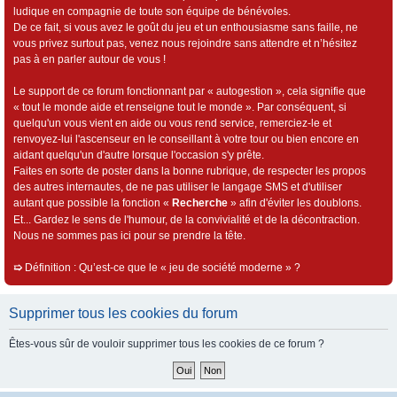
ludique en compagnie de toute son équipe de bénévoles.
De ce fait, si vous avez le goût du jeu et un enthousiasme sans faille, ne
vous privez surtout pas, venez nous rejoindre sans attendre et n’hésitez
pas à en parler autour de vous !
Le support de ce forum fonctionnant par « autogestion », cela signifie que
« tout le monde aide et renseigne tout le monde ». Par conséquent, si
quelqu'un vous vient en aide ou vous rend service, remerciez-le et
renvoyez-lui l'ascenseur en le conseillant à votre tour ou bien encore en
aidant quelqu'un d'autre lorsque l'occasion s'y prête.
Faites en sorte de poster dans la bonne rubrique, de respecter les propos
des autres internautes, de ne pas utiliser le langage SMS et d'utiliser
autant que possible la fonction «
Recherche
» afin d'éviter les doublons.
Et... Gardez le sens de l'humour, de la convivialité et de la décontraction.
Nous ne sommes pas ici pour se prendre la tête.
➯
Définition : Qu’est-ce que le « jeu de société moderne » ?
Supprimer tous les cookies du forum
Êtes-vous sûr de vouloir supprimer tous les cookies de ce forum ?