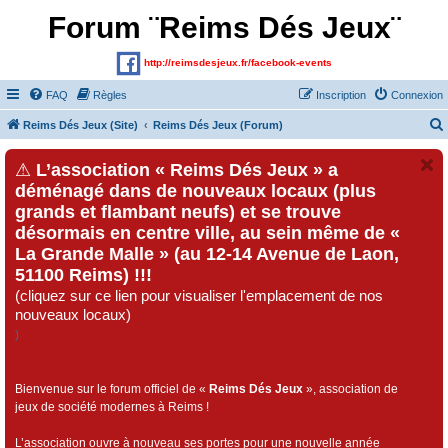
Forum ¨Reims Dés Jeux¨
http://reimsdesjeux.fr/facebook-events
FAQ
Règles
Inscription
Connexion
Reims Dés Jeux (Site)
Reims Dés Jeux (Forum)
⚠
L’association « Reims Dés Jeux » a
déménagé dans de nouveaux locaux (plus
grands et flambant neufs) et se trouve
désormais en centre ville, au sein même de «
La Grande Malle » (au 12-14 Avenue de Laon,
51100 Reims) !!!
(cliquez sur ce lien pour visualiser l'emplacement de nos
nouveaux locaux)
)
Bienvenue sur le forum officiel de «
Reims Dés Jeux
», association de
jeux de société modernes à Reims !
L’association ouvre à nouveau ses portes pour une nouvelle année