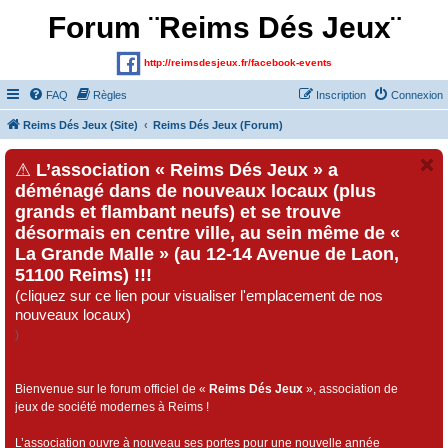
Forum ¨Reims Dés Jeux¨
http://reimsdesjeux.fr/facebook-events
FAQ
Règles
Inscription
Connexion
Reims Dés Jeux (Site)
Reims Dés Jeux (Forum)
⚠
L’association « Reims Dés Jeux » a
déménagé dans de nouveaux locaux (plus
grands et flambant neufs) et se trouve
désormais en centre ville, au sein même de «
La Grande Malle » (au 12-14 Avenue de Laon,
51100 Reims) !!!
(cliquez sur ce lien pour visualiser l'emplacement de nos
nouveaux locaux)
)
Bienvenue sur le forum officiel de «
Reims Dés Jeux
», association de
jeux de société modernes à Reims !
L’association ouvre à nouveau ses portes pour une nouvelle année