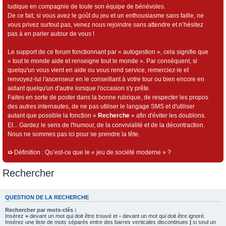
ludique en compagnie de toute son équipe de bénévoles.
De ce fait, si vous avez le goût du jeu et un enthousiasme sans faille, ne
vous privez surtout pas, venez nous rejoindre sans attendre et n’hésitez
pas à en parler autour de vous !
Le support de ce forum fonctionnant par « autogestion », cela signifie que
« tout le monde aide et renseigne tout le monde ». Par conséquent, si
quelqu'un vous vient en aide ou vous rend service, remerciez-le et
renvoyez-lui l'ascenseur en le conseillant à votre tour ou bien encore en
aidant quelqu'un d'autre lorsque l'occasion s'y prête.
Faites en sorte de poster dans la bonne rubrique, de respecter les propos
des autres internautes, de ne pas utiliser le langage SMS et d'utiliser
autant que possible la fonction «
Recherche
» afin d'éviter les doublons.
Et... Gardez le sens de l'humour, de la convivialité et de la décontraction.
Nous ne sommes pas ici pour se prendre la tête.
➯
Définition : Qu’est-ce que le « jeu de société moderne » ?
Rechercher
QUESTION DE LA RECHERCHE
Rechercher par mots-clés :
Insérez
+
devant un mot qui doit être trouvé et
-
devant un mot qui doit être ignoré.
Insérez une liste de mots séparés entre des barres verticales discontinues
|
si seul un