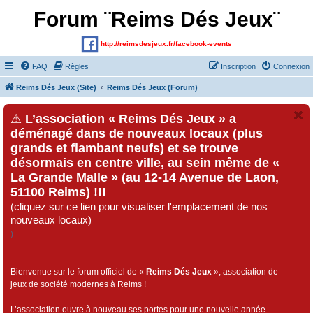
Forum ¨Reims Dés Jeux¨
http://reimsdesjeux.fr/facebook-events
FAQ
Règles
Inscription
Connexion
Reims Dés Jeux (Site)
Reims Dés Jeux (Forum)
⚠
L’association « Reims Dés Jeux » a
déménagé dans de nouveaux locaux (plus
grands et flambant neufs) et se trouve
désormais en centre ville, au sein même de «
La Grande Malle » (au 12-14 Avenue de Laon,
51100 Reims) !!!
(cliquez sur ce lien pour visualiser l'emplacement de nos
nouveaux locaux)
)
Bienvenue sur le forum officiel de «
Reims Dés Jeux
», association de
jeux de société modernes à Reims !
L’association ouvre à nouveau ses portes pour une nouvelle année