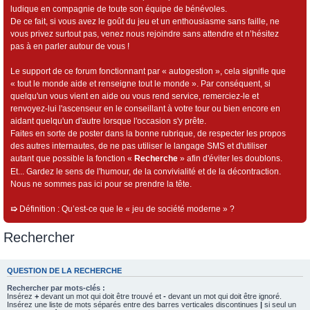
ludique en compagnie de toute son équipe de bénévoles.
De ce fait, si vous avez le goût du jeu et un enthousiasme sans faille, ne
vous privez surtout pas, venez nous rejoindre sans attendre et n’hésitez
pas à en parler autour de vous !
Le support de ce forum fonctionnant par « autogestion », cela signifie que
« tout le monde aide et renseigne tout le monde ». Par conséquent, si
quelqu'un vous vient en aide ou vous rend service, remerciez-le et
renvoyez-lui l'ascenseur en le conseillant à votre tour ou bien encore en
aidant quelqu'un d'autre lorsque l'occasion s'y prête.
Faites en sorte de poster dans la bonne rubrique, de respecter les propos
des autres internautes, de ne pas utiliser le langage SMS et d'utiliser
autant que possible la fonction «
Recherche
» afin d'éviter les doublons.
Et... Gardez le sens de l'humour, de la convivialité et de la décontraction.
Nous ne sommes pas ici pour se prendre la tête.
➯
Définition : Qu’est-ce que le « jeu de société moderne » ?
Rechercher
QUESTION DE LA RECHERCHE
Rechercher par mots-clés :
Insérez
+
devant un mot qui doit être trouvé et
-
devant un mot qui doit être ignoré.
Insérez une liste de mots séparés entre des barres verticales discontinues
|
si seul un