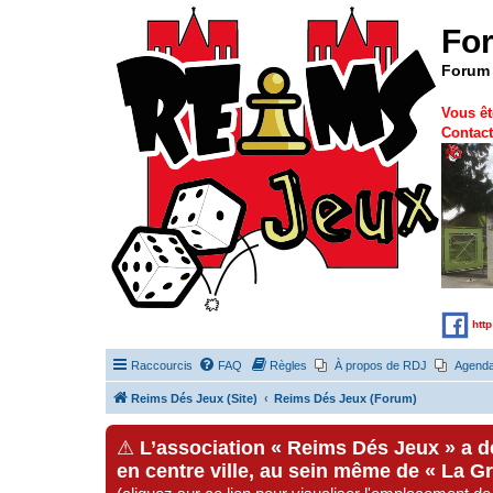
Fo
Forum 
Vous êt
Contact
htt
Raccourcis
FAQ
Règles
À propos de RDJ
Agend
Reims Dés Jeux (Site)
Reims Dés Jeux (Forum)
⚠
L’association « Reims Dés Jeux » a 
en centre ville, au sein même de « La G