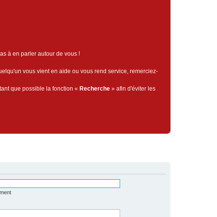
pas à en parler autour de vous !
quelqu'un vous vient en aide ou vous rend service, remerciez-
tant que possible la fonction «
Recherche
» afin d'éviter les
ément