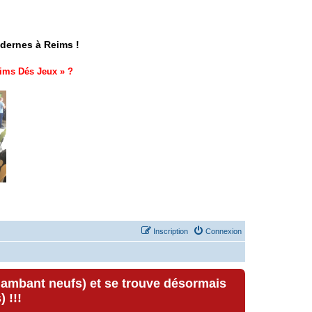
odernes à Reims !
ims Dés Jeux
» ?
Inscription
Connexion
lambant neufs) et se trouve désormais
 !!!