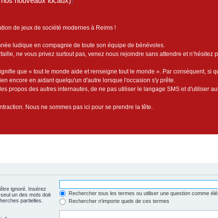
de nos nouveaux locaux)
)
ation de jeux de société modernes à Reims !
année ludique en compagnie de toute son équipe de bénévoles.
faille, ne vous privez surtout pas, venez nous rejoindre sans attendre et n’hésitez 
ignifie que « tout le monde aide et renseigne tout le monde ». Par conséquent, si 
bien encore en aidant quelqu'un d'autre lorsque l'occasion s'y prête.
es propos des autres internautes, de ne pas utiliser le langage SMS et d'utiliser au
contraction. Nous ne sommes pas ici pour se prendre la tête.
être ignoré. Insérez
Rechercher tous les termes ou utiliser une question comme él
 seul un des mots doit
herches partielles.
Rechercher n’importe quels de ces termes