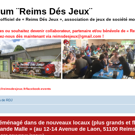
rum ¨Reims Dés Jeux¨
officiel de « Reims Dés Jeux », association de jeux de société m
es ou souhaitez devenir collaborateur, partenaire et/ou bénévole de «
Re
ez-nous dès maintenant via
reimsdesjeux@gmail.com
!
p://reimsdesjeux.fr/facebook-events
a de RDJ
déménagé dans de nouveaux locaux (plus grands et f
rande Malle » (au 12-14 Avenue de Laon, 51100 Reims)