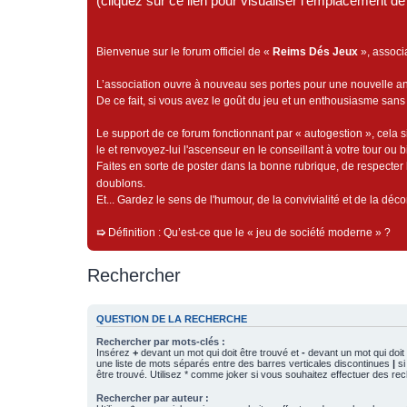
(cliquez sur ce lien pour visualiser l'emplacement 
Bienvenue sur le forum officiel de «
Reims Dés Jeux
», associ
L’association ouvre à nouveau ses portes pour une nouvelle 
De ce fait, si vous avez le goût du jeu et un enthousiasme sans 
Le support de ce forum fonctionnant par « autogestion », cela s
le et renvoyez-lui l'ascenseur en le conseillant à votre tour ou 
Faites en sorte de poster dans la bonne rubrique, de respecter l
doublons.
Et... Gardez le sens de l'humour, de la convivialité et de la dé
➯
Définition : Qu’est-ce que le « jeu de société moderne » ?
Rechercher
QUESTION DE LA RECHERCHE
Rechercher par mots-clés :
Insérez
+
devant un mot qui doit être trouvé et
-
devant un mot qui doit 
une liste de mots séparés entre des barres verticales discontinues
|
si
être trouvé. Utilisez * comme joker si vous souhaitez effectuer des rec
Rechercher par auteur :