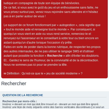
ludique en compagnie de toute son équipe de bénévoles.
De ce fait, si vous avez le goût du jeu et un enthousiasme sans faille, ne
vous privez surtout pas, venez nous rejoindre sans attendre et n’hésitez
pas à en parler autour de vous !
Le support de ce forum fonctionnant par « autogestion », cela signifie que
« tout le monde aide et renseigne tout le monde ». Par conséquent, si
quelqu'un vous vient en aide ou vous rend service, remerciez-le et
renvoyez-lui l'ascenseur en le conseillant à votre tour ou bien encore en
aidant quelqu'un d'autre lorsque l'occasion s'y prête.
Faites en sorte de poster dans la bonne rubrique, de respecter les propos
des autres internautes, de ne pas utiliser le langage SMS et d'utiliser
autant que possible la fonction «
Recherche
» afin d'éviter les doublons.
Et... Gardez le sens de l'humour, de la convivialité et de la décontraction.
Nous ne sommes pas ici pour se prendre la tête.
➯
Définition : Qu’est-ce que le « jeu de société moderne » ?
Rechercher
QUESTION DE LA RECHERCHE
Rechercher par mots-clés :
Insérez
+
devant un mot qui doit être trouvé et
-
devant un mot qui doit être ignoré.
Insérez une liste de mots séparés entre des barres verticales discontinues
|
si seul un