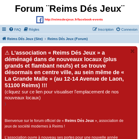
Forum ¨Reims Dés Jeux¨
http://reimsdesjeux.fr/facebook-events
FAQ
Règles
Inscription
Connexion
Reims Dés Jeux (Site)
Reims Dés Jeux (Forum)
⚠
L’association « Reims Dés Jeux » a
déménagé dans de nouveaux locaux (plus
grands et flambant neufs) et se trouve
désormais en centre ville, au sein même de «
La Grande Malle » (au 12-14 Avenue de Laon,
51100 Reims) !!!
(cliquez sur ce lien pour visualiser l'emplacement de nos
nouveaux locaux)
)
Bienvenue sur le forum officiel de «
Reims Dés Jeux
», association de
jeux de société modernes à Reims !
L’association ouvre à nouveau ses portes pour une nouvelle année