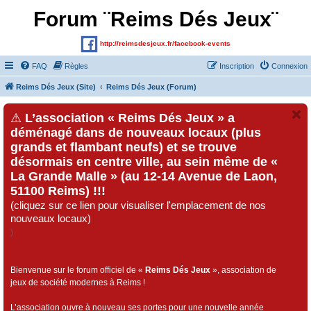
Forum ¨Reims Dés Jeux¨
http://reimsdesjeux.fr/facebook-events
FAQ
Règles
Inscription
Connexion
Reims Dés Jeux (Site)
Reims Dés Jeux (Forum)
⚠
L’association « Reims Dés Jeux » a
déménagé dans de nouveaux locaux (plus
grands et flambant neufs) et se trouve
désormais en centre ville, au sein même de «
La Grande Malle » (au 12-14 Avenue de Laon,
51100 Reims) !!!
(cliquez sur ce lien pour visualiser l'emplacement de nos
nouveaux locaux)
)
Bienvenue sur le forum officiel de «
Reims Dés Jeux
», association de
jeux de société modernes à Reims !
L’association ouvre à nouveau ses portes pour une nouvelle année