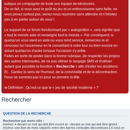
ludique en compagnie de toute son équipe de bénévoles.
De ce fait, si vous avez le goût du jeu et un enthousiasme sans faille, ne
vous privez surtout pas, venez nous rejoindre sans attendre et n’hésitez
pas à en parler autour de vous !
Le support de ce forum fonctionnant par « autogestion », cela signifie que
« tout le monde aide et renseigne tout le monde ». Par conséquent, si
quelqu'un vous vient en aide ou vous rend service, remerciez-le et
renvoyez-lui l'ascenseur en le conseillant à votre tour ou bien encore en
aidant quelqu'un d'autre lorsque l'occasion s'y prête.
Faites en sorte de poster dans la bonne rubrique, de respecter les propos
des autres internautes, de ne pas utiliser le langage SMS et d'utiliser
autant que possible la fonction «
Recherche
» afin d'éviter les doublons.
Et... Gardez le sens de l'humour, de la convivialité et de la décontraction.
Nous ne sommes pas ici pour se prendre la tête.
➯
Définition : Qu’est-ce que le « jeu de société moderne » ?
Rechercher
QUESTION DE LA RECHERCHE
Rechercher par mots-clés :
Insérez
+
devant un mot qui doit être trouvé et
-
devant un mot qui doit être ignoré.
Insérez une liste de mots séparés entre des barres verticales discontinues
|
si seul un