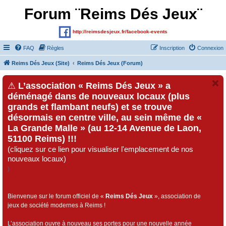
Forum ¨Reims Dés Jeux¨
http://reimsdesjeux.fr/facebook-events
FAQ
Règles
Inscription
Connexion
Reims Dés Jeux (Site)
Reims Dés Jeux (Forum)
⚠
L’association « Reims Dés Jeux » a
déménagé dans de nouveaux locaux (plus
grands et flambant neufs) et se trouve
désormais en centre ville, au sein même de «
La Grande Malle » (au 12-14 Avenue de Laon,
51100 Reims) !!!
(cliquez sur ce lien pour visualiser l'emplacement de nos
nouveaux locaux)
)
Bienvenue sur le forum officiel de «
Reims Dés Jeux
», association de
jeux de société modernes à Reims !
L’association ouvre à nouveau ses portes pour une nouvelle année