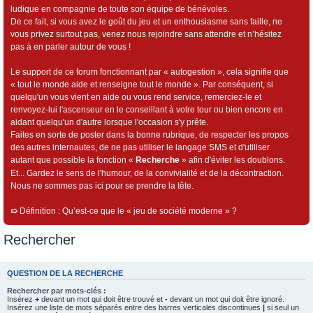
ludique en compagnie de toute son équipe de bénévoles.
De ce fait, si vous avez le goût du jeu et un enthousiasme sans faille, ne
vous privez surtout pas, venez nous rejoindre sans attendre et n’hésitez
pas à en parler autour de vous !
Le support de ce forum fonctionnant par « autogestion », cela signifie que
« tout le monde aide et renseigne tout le monde ». Par conséquent, si
quelqu'un vous vient en aide ou vous rend service, remerciez-le et
renvoyez-lui l'ascenseur en le conseillant à votre tour ou bien encore en
aidant quelqu'un d'autre lorsque l'occasion s'y prête.
Faites en sorte de poster dans la bonne rubrique, de respecter les propos
des autres internautes, de ne pas utiliser le langage SMS et d'utiliser
autant que possible la fonction «
Recherche
» afin d'éviter les doublons.
Et... Gardez le sens de l'humour, de la convivialité et de la décontraction.
Nous ne sommes pas ici pour se prendre la tête.
➯
Définition : Qu’est-ce que le « jeu de société moderne » ?
Rechercher
QUESTION DE LA RECHERCHE
Rechercher par mots-clés :
Insérez
+
devant un mot qui doit être trouvé et
-
devant un mot qui doit être ignoré.
Insérez une liste de mots séparés entre des barres verticales discontinues
|
si seul un