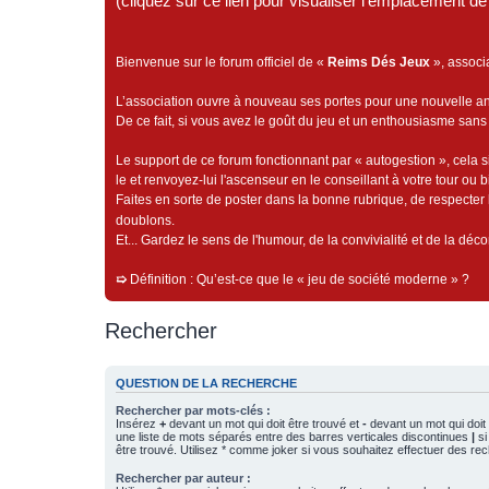
(cliquez sur ce lien pour visualiser l'emplacement 
Bienvenue sur le forum officiel de «
Reims Dés Jeux
», associ
L’association ouvre à nouveau ses portes pour une nouvelle 
De ce fait, si vous avez le goût du jeu et un enthousiasme sans 
Le support de ce forum fonctionnant par « autogestion », cela s
le et renvoyez-lui l'ascenseur en le conseillant à votre tour ou 
Faites en sorte de poster dans la bonne rubrique, de respecter l
doublons.
Et... Gardez le sens de l'humour, de la convivialité et de la dé
➯
Définition : Qu’est-ce que le « jeu de société moderne » ?
Rechercher
QUESTION DE LA RECHERCHE
Rechercher par mots-clés :
Insérez
+
devant un mot qui doit être trouvé et
-
devant un mot qui doit 
une liste de mots séparés entre des barres verticales discontinues
|
si
être trouvé. Utilisez * comme joker si vous souhaitez effectuer des rec
Rechercher par auteur :