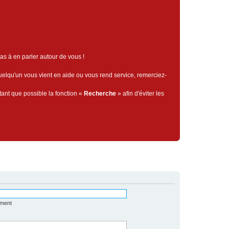
pas à en parler autour de vous !
quelqu'un vous vient en aide ou vous rend service, remerciez-
tant que possible la fonction «
Recherche
» afin d'éviter les
ément