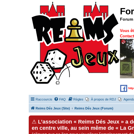
Fo
Forum 
Vous êt
Contact
htt
Raccourcis
FAQ
Règles
À propos de RDJ
Agend
Reims Dés Jeux (Site)
Reims Dés Jeux (Forum)
⚠
L’association « Reims Dés Jeux » a 
en centre ville, au sein même de « La G