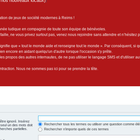
de nos nouveaux locaux)
)
ation de jeux de société modernes à Reims !
année ludique en compagnie de toute son équipe de bénévoles.
faille, ne vous privez surtout pas, venez nous rejoindre sans attendre et n’hésitez 
ignifie que « tout le monde aide et renseigne tout le monde ». Par conséquent, si 
bien encore en aidant quelqu'un d'autre lorsque l'occasion s'y prête.
es propos des autres internautes, de ne pas utiliser le langage SMS et d'utiliser au
contraction. Nous ne sommes pas ici pour se prendre la tête.
être ignoré. Insérez
Rechercher tous les termes ou utiliser une question comme él
 seul un des mots doit
herches partielles.
Rechercher n’importe quels de ces termes