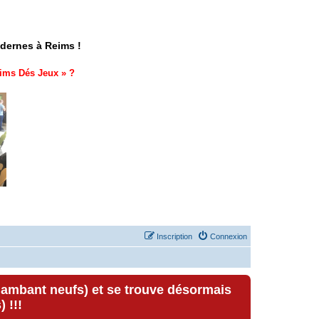
odernes à Reims !
ims Dés Jeux
» ?
Inscription
Connexion
lambant neufs) et se trouve désormais
 !!!