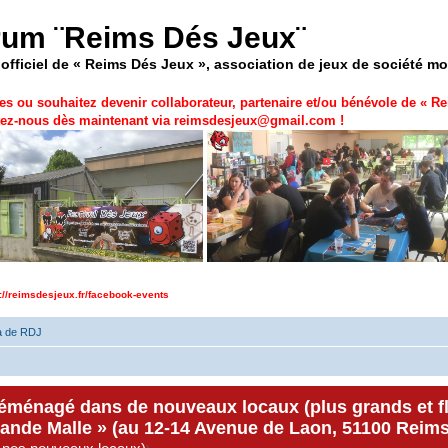
rum ¨Reims Dés Jeux¨
officiel de « Reims Dés Jeux », association de jeux de société m
es ou souhaitez devenir collaborateur, partenaire et/ou bénévole de «
Re
ez-nous dès maintenant via
reimsdesjeux@gmail.com
!
p://reimsdesjeux.fr/facebook-events
a de RDJ
déménagé dans de nouveaux locaux (plus grands et f
rande Malle » (au 12-14 Avenue de Laon, 51100 Reims)