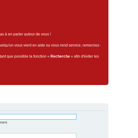
pas à en parler autour de vous !
quelqu'un vous vient en aide ou vous rend service, remerciez-
tant que possible la fonction «
Recherche
» afin d'éviter les
ément