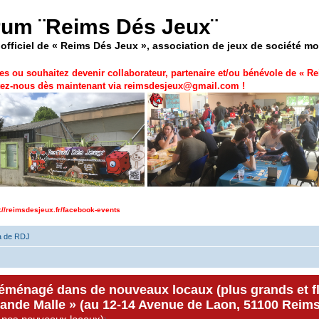
rum ¨Reims Dés Jeux¨
officiel de « Reims Dés Jeux », association de jeux de société m
es ou souhaitez devenir collaborateur, partenaire et/ou bénévole de «
Re
ez-nous dès maintenant via
reimsdesjeux@gmail.com
!
p://reimsdesjeux.fr/facebook-events
a de RDJ
déménagé dans de nouveaux locaux (plus grands et f
rande Malle » (au 12-14 Avenue de Laon, 51100 Reims)