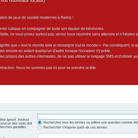
de nos nouveaux locaux)
)
ation de jeux de société modernes à Reims !
année ludique en compagnie de toute son équipe de bénévoles.
faille, ne vous privez surtout pas, venez nous rejoindre sans attendre et n’hésitez 
ignifie que « tout le monde aide et renseigne tout le monde ». Par conséquent, si 
bien encore en aidant quelqu'un d'autre lorsque l'occasion s'y prête.
es propos des autres internautes, de ne pas utiliser le langage SMS et d'utiliser au
contraction. Nous ne sommes pas ici pour se prendre la tête.
être ignoré. Insérez
Rechercher tous les termes ou utiliser une question comme él
 seul un des mots doit
herches partielles.
Rechercher n’importe quels de ces termes