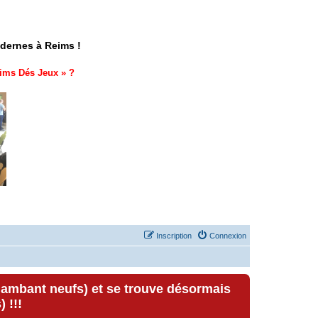
odernes à Reims !
ims Dés Jeux
» ?
Inscription
Connexion
lambant neufs) et se trouve désormais
 !!!