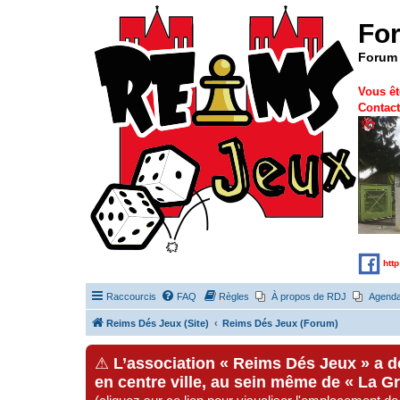
Fo
Forum 
Vous êt
Contact
htt
Raccourcis
FAQ
Règles
À propos de RDJ
Agend
Reims Dés Jeux (Site)
Reims Dés Jeux (Forum)
⚠
L’association « Reims Dés Jeux » a 
en centre ville, au sein même de « La G