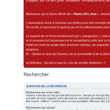
(cliquez sur ce lien pour visualiser l'emplacement 
Bienvenue sur le forum officiel de «
Reims Dés Jeux
», associ
L’association ouvre à nouveau ses portes pour une nouvelle 
De ce fait, si vous avez le goût du jeu et un enthousiasme sans 
Le support de ce forum fonctionnant par « autogestion », cela s
le et renvoyez-lui l'ascenseur en le conseillant à votre tour ou 
Faites en sorte de poster dans la bonne rubrique, de respecter l
doublons.
Et... Gardez le sens de l'humour, de la convivialité et de la dé
➯
Définition : Qu’est-ce que le « jeu de société moderne » ?
Rechercher
QUESTION DE LA RECHERCHE
Rechercher par mots-clés :
Insérez
+
devant un mot qui doit être trouvé et
-
devant un mot qui doit 
une liste de mots séparés entre des barres verticales discontinues
|
si
être trouvé. Utilisez * comme joker si vous souhaitez effectuer des rec
Rechercher par auteur :