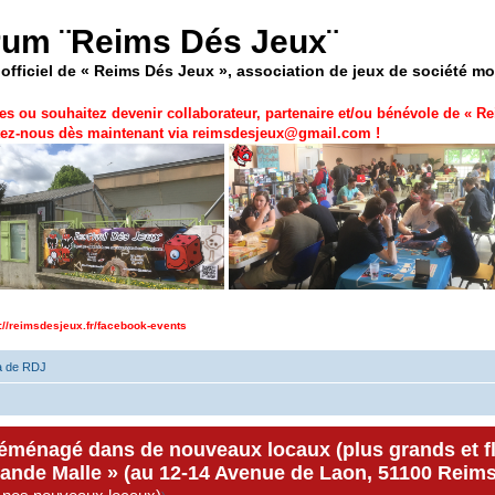
rum ¨Reims Dés Jeux¨
officiel de « Reims Dés Jeux », association de jeux de société m
es ou souhaitez devenir collaborateur, partenaire et/ou bénévole de «
Re
ez-nous dès maintenant via
reimsdesjeux@gmail.com
!
p://reimsdesjeux.fr/facebook-events
a de RDJ
déménagé dans de nouveaux locaux (plus grands et f
rande Malle » (au 12-14 Avenue de Laon, 51100 Reims)