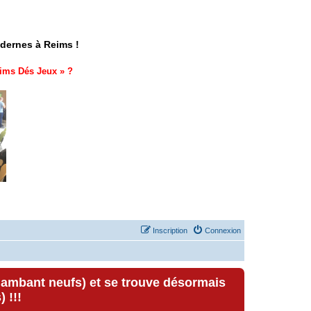
odernes à Reims !
ims Dés Jeux
» ?
Inscription
Connexion
lambant neufs) et se trouve désormais
 !!!