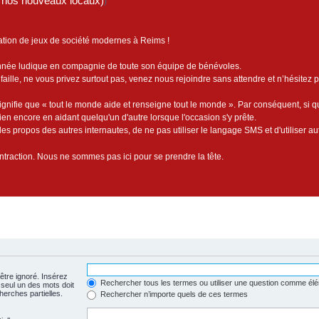
de nos nouveaux locaux)
)
ation de jeux de société modernes à Reims !
année ludique en compagnie de toute son équipe de bénévoles.
faille, ne vous privez surtout pas, venez nous rejoindre sans attendre et n’hésitez 
ignifie que « tout le monde aide et renseigne tout le monde ». Par conséquent, si 
bien encore en aidant quelqu'un d'autre lorsque l'occasion s'y prête.
es propos des autres internautes, de ne pas utiliser le langage SMS et d'utiliser au
contraction. Nous ne sommes pas ici pour se prendre la tête.
être ignoré. Insérez
Rechercher tous les termes ou utiliser une question comme él
 seul un des mots doit
herches partielles.
Rechercher n’importe quels de ces termes