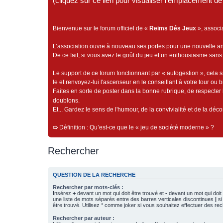
(cliquez sur ce lien pour visualiser l'emplacement 
Bienvenue sur le forum officiel de «
Reims Dés Jeux
», associ
L’association ouvre à nouveau ses portes pour une nouvelle 
De ce fait, si vous avez le goût du jeu et un enthousiasme sans 
Le support de ce forum fonctionnant par « autogestion », cela s
le et renvoyez-lui l'ascenseur en le conseillant à votre tour ou 
Faites en sorte de poster dans la bonne rubrique, de respecter l
doublons.
Et... Gardez le sens de l'humour, de la convivialité et de la dé
➯
Définition : Qu’est-ce que le « jeu de société moderne » ?
Rechercher
QUESTION DE LA RECHERCHE
Rechercher par mots-clés :
Insérez
+
devant un mot qui doit être trouvé et
-
devant un mot qui doit 
une liste de mots séparés entre des barres verticales discontinues
|
si
être trouvé. Utilisez * comme joker si vous souhaitez effectuer des rec
Rechercher par auteur :