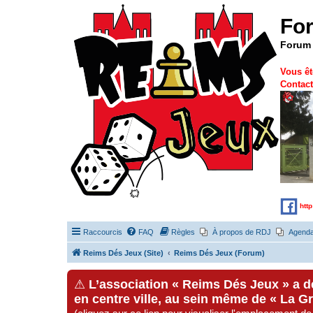
Fo
Forum 
Vous êt
Contact
htt
Raccourcis
FAQ
Règles
À propos de RDJ
Agend
Reims Dés Jeux (Site)
Reims Dés Jeux (Forum)
⚠
L’association « Reims Dés Jeux » a 
en centre ville, au sein même de « La G