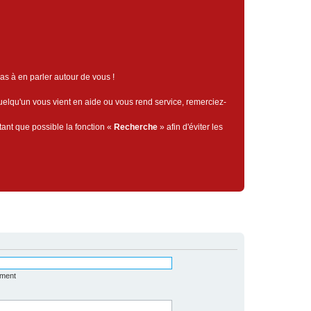
pas à en parler autour de vous !
quelqu'un vous vient en aide ou vous rend service, remerciez-
tant que possible la fonction «
Recherche
» afin d'éviter les
ément