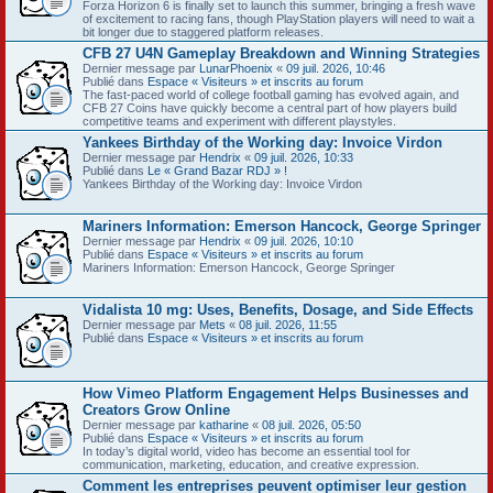
Forza Horizon 6 is finally set to launch this summer, bringing a fresh wave
of excitement to racing fans, though PlayStation players will need to wait a
bit longer due to staggered platform releases.
CFB 27 U4N Gameplay Breakdown and Winning Strategies
Dernier message par
LunarPhoenix
«
09 juil. 2026, 10:46
Publié dans
Espace « Visiteurs » et inscrits au forum
The fast-paced world of college football gaming has evolved again, and
CFB 27 Coins have quickly become a central part of how players build
competitive teams and experiment with different playstyles.
Yankees Birthday of the Working day: Invoice Virdon
Dernier message par
Hendrix
«
09 juil. 2026, 10:33
Publié dans
Le « Grand Bazar RDJ » !
Yankees Birthday of the Working day: Invoice Virdon
Mariners Information: Emerson Hancock, George Springer
Dernier message par
Hendrix
«
09 juil. 2026, 10:10
Publié dans
Espace « Visiteurs » et inscrits au forum
Mariners Information: Emerson Hancock, George Springer
Vidalista 10 mg: Uses, Benefits, Dosage, and Side Effects
Dernier message par
Mets
«
08 juil. 2026, 11:55
Publié dans
Espace « Visiteurs » et inscrits au forum
How Vimeo Platform Engagement Helps Businesses and
Creators Grow Online
Dernier message par
katharine
«
08 juil. 2026, 05:50
Publié dans
Espace « Visiteurs » et inscrits au forum
In today’s digital world, video has become an essential tool for
communication, marketing, education, and creative expression.
Comment les entreprises peuvent optimiser leur gestion