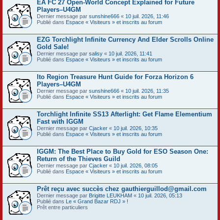
EA FC 27 Open-World Concept Explained for Future
Players–U4GM
Dernier message par
sunshine666
«
10 juil. 2026, 11:46
Publié dans
Espace « Visiteurs » et inscrits au forum
EZG Torchlight Infinite Currency And Elder Scrolls Online
Gold Sale!
Dernier message par
salisy
«
10 juil. 2026, 11:41
Publié dans
Espace « Visiteurs » et inscrits au forum
Ito Region Treasure Hunt Guide for Forza Horizon 6
Players–U4GM
Dernier message par
sunshine666
«
10 juil. 2026, 11:35
Publié dans
Espace « Visiteurs » et inscrits au forum
Torchlight Infinite SS13 Afterlight: Get Flame Elementium
Fast with IGGM
Dernier message par
Cjacker
«
10 juil. 2026, 10:35
Publié dans
Espace « Visiteurs » et inscrits au forum
IGGM: The Best Place to Buy Gold for ESO Season One:
Return of the Thieves Guild
Dernier message par
Cjacker
«
10 juil. 2026, 08:05
Publié dans
Espace « Visiteurs » et inscrits au forum
Prêt reçu avec succès chez gauthierguillod@gmail.com
Dernier message par
Brigitte LEUKHAM
«
10 juil. 2026, 05:13
Publié dans
Le « Grand Bazar RDJ » !
Prêt entre particuliers