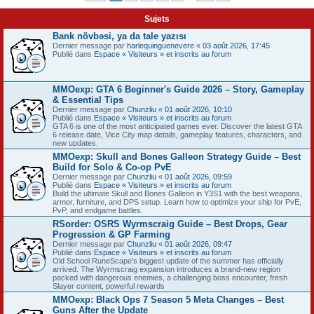
Sujets
Bank növbəsi, ya da tale yazısı
Dernier message par
harlequinguenevere
«
03 août 2026, 17:45
Publié dans
Espace « Visiteurs » et inscrits au forum
MMOexp: GTA 6 Beginner's Guide 2026 – Story, Gameplay
& Essential Tips
Dernier message par
Chunzliu
«
01 août 2026, 10:10
Publié dans
Espace « Visiteurs » et inscrits au forum
GTA 6 is one of the most anticipated games ever. Discover the latest GTA
6 release date, Vice City map details, gameplay features, characters, and
new updates.
MMOexp: Skull and Bones Galleon Strategy Guide – Best
Build for Solo & Co-op PvE
Dernier message par
Chunzliu
«
01 août 2026, 09:59
Publié dans
Espace « Visiteurs » et inscrits au forum
Build the ultimate Skull and Bones Galleon in Y3S1 with the best weapons,
armor, furniture, and DPS setup. Learn how to optimize your ship for PvE,
PvP, and endgame battles.
RSorder: OSRS Wyrmscraig Guide – Best Drops, Gear
Progression & GP Farming
Dernier message par
Chunzliu
«
01 août 2026, 09:47
Publié dans
Espace « Visiteurs » et inscrits au forum
Old School RuneScape's biggest update of the summer has officially
arrived. The Wyrmscraig expansion introduces a brand-new region
packed with dangerous enemies, a challenging boss encounter, fresh
Slayer content, powerful rewards
MMOexp: Black Ops 7 Season 5 Meta Changes – Best
Guns After the Update