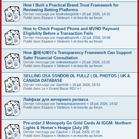
How I Built a Practical Brand Trust Framework for
Reviewing Betting Platforms
Dernier message par
booksitesporttt
«
20 juil. 2026, 14:15
Publié dans
Espace « Visiteurs » et inscrits au forum
How to Check Prepaid Phone and MVNO Payment
Eligibility Before a Transaction Fails
Dernier message par
magsafesporttt
«
20 juil. 2026, 14:06
Publié dans
Espace « Visiteurs » et inscrits au forum
How 클래식페이’s Transparency Framework Can Support
Safer Financial Consultation
Dernier message par
onlinebettsport
«
20 juil. 2026, 13:32
Publié dans
Espace « Visiteurs » et inscrits au forum
.......................................................................................
SELLING USA SSNDOB DL FULLZ | DL PHOTOS | UK &
CANADA DATABASE
Dernier message par
Sam546
«
19 juil. 2026, 16:52
Publié dans
Le « Grand Bazar RDJ » !
Лайфхак для вечернего релакса
Dernier message par
harlequinguenevere
«
18 juil. 2026, 14:02
Publié dans
Espace « Visiteurs » et inscrits au forum
Pre-order 2 Monopoly Go Gold Cards At IGGM: Northern
Lights & Homer's Hoagie (July 19)
Dernier message par
Cjacker
«
18 juil. 2026, 07:29
Publié dans
Espace « Visiteurs » et inscrits au forum