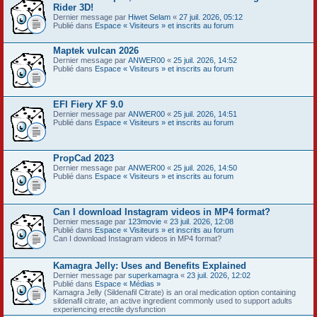
Rider 3D!
Dernier message par
Hiwet Selam
«
27 juil. 2026, 05:12
Publié dans
Espace « Visiteurs » et inscrits au forum
Maptek vulcan 2026
Dernier message par
ANWER00
«
25 juil. 2026, 14:52
Publié dans
Espace « Visiteurs » et inscrits au forum
EFI Fiery XF 9.0
Dernier message par
ANWER00
«
25 juil. 2026, 14:51
Publié dans
Espace « Visiteurs » et inscrits au forum
PropCad 2023
Dernier message par
ANWER00
«
25 juil. 2026, 14:50
Publié dans
Espace « Visiteurs » et inscrits au forum
Can I download Instagram videos in MP4 format?
Dernier message par
123movie
«
23 juil. 2026, 12:08
Publié dans
Espace « Visiteurs » et inscrits au forum
Can I download Instagram videos in MP4 format?
Kamagra Jelly: Uses and Benefits Explained
Dernier message par
superkamagra
«
23 juil. 2026, 12:02
Publié dans
Espace « Médias »
Kamagra Jelly (Sildenafil Citrate) is an oral medication option containing
sildenafil citrate, an active ingredient commonly used to support adults
experiencing erectile dysfunction