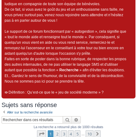
ludique en compagnie de toute son équipe de bénévoles.
De ce fait, si vous avez le goût du jeu et un enthousiasme sans faille, ne
vous privez surtout pas, venez nous rejoindre sans attendre et n’hésitez
pas à en parler autour de vous !
Le support de ce forum fonctionnant par « autogestion », cela signifie que
« tout le monde aide et renseigne tout le monde ». Par conséquent, si
quelqu'un vous vient en aide ou vous rend service, remerciez-le et
renvoyez-lui l'ascenseur en le conseillant à votre tour ou bien encore en
aidant quelqu'un d'autre lorsque l'occasion s'y prête.
Faites en sorte de poster dans la bonne rubrique, de respecter les propos
des autres internautes, de ne pas utiliser le langage SMS et d'utiliser
autant que possible la fonction «
Recherche
» afin d'éviter les doublons.
Et... Gardez le sens de l'humour, de la convivialité et de la décontraction.
Nous ne sommes pas ici pour se prendre la tête.
➯
Définition : Qu’est-ce que le « jeu de société moderne » ?
Sujets sans réponse
Aller sur la recherche avancée
Rechercher
Recherche avancée
La recherche a retourné plus de 1000 résultats
Page
1
sur
10
1
2
3
4
5
10
Suivant
…