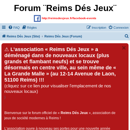
Forum ¨Reims Dés Jeux¨
http://reimsdesjeux.fr/facebook-events
FAQ
Règles
Inscription
Connexion
Reims Dés Jeux (Site)
Reims Dés Jeux (Forum)
⚠
L’association « Reims Dés Jeux » a
déménagé dans de nouveaux locaux (plus
grands et flambant neufs) et se trouve
désormais en centre ville, au sein même de «
La Grande Malle » (au 12-14 Avenue de Laon,
51100 Reims) !!!
(cliquez sur ce lien pour visualiser l'emplacement de nos
nouveaux locaux)
)
Bienvenue sur le forum officiel de «
Reims Dés Jeux
», association de
jeux de société modernes à Reims !
L’association ouvre à nouveau ses portes pour une nouvelle année