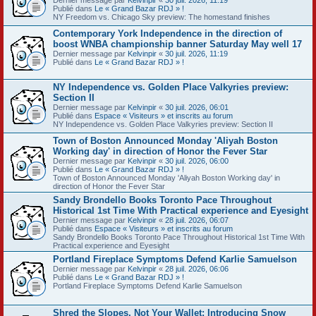
Publié dans
Le « Grand Bazar RDJ » !
NY Freedom vs. Chicago Sky preview: The homestand finishes
Contemporary York Independence in the direction of
boost WNBA championship banner Saturday May well 17
Dernier message par
Kelvinpir
«
30 juil. 2026, 11:19
Publié dans
Le « Grand Bazar RDJ » !
NY Independence vs. Golden Place Valkyries preview:
Section II
Dernier message par
Kelvinpir
«
30 juil. 2026, 06:01
Publié dans
Espace « Visiteurs » et inscrits au forum
NY Independence vs. Golden Place Valkyries preview: Section II
Town of Boston Announced Monday 'Aliyah Boston
Working day' in direction of Honor the Fever Star
Dernier message par
Kelvinpir
«
30 juil. 2026, 06:00
Publié dans
Le « Grand Bazar RDJ » !
Town of Boston Announced Monday 'Aliyah Boston Working day' in
direction of Honor the Fever Star
Sandy Brondello Books Toronto Pace Throughout
Historical 1st Time With Practical experience and Eyesight
Dernier message par
Kelvinpir
«
28 juil. 2026, 06:07
Publié dans
Espace « Visiteurs » et inscrits au forum
Sandy Brondello Books Toronto Pace Throughout Historical 1st Time With
Practical experience and Eyesight
Portland Fireplace Symptoms Defend Karlie Samuelson
Dernier message par
Kelvinpir
«
28 juil. 2026, 06:06
Publié dans
Le « Grand Bazar RDJ » !
Portland Fireplace Symptoms Defend Karlie Samuelson
Shred the Slopes, Not Your Wallet: Introducing Snow