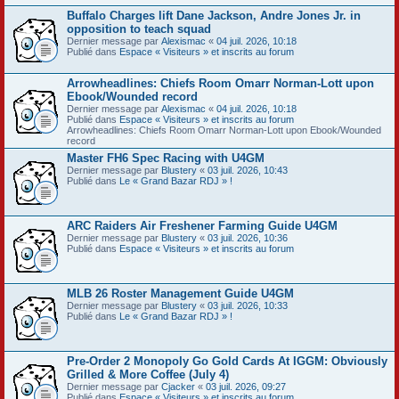
Buffalo Charges lift Dane Jackson, Andre Jones Jr. in
opposition to teach squad
Dernier message par
Alexismac
«
04 juil. 2026, 10:18
Publié dans
Espace « Visiteurs » et inscrits au forum
Arrowheadlines: Chiefs Room Omarr Norman-Lott upon
Ebook/Wounded record
Dernier message par
Alexismac
«
04 juil. 2026, 10:18
Publié dans
Espace « Visiteurs » et inscrits au forum
Arrowheadlines: Chiefs Room Omarr Norman-Lott upon Ebook/Wounded
record
Master FH6 Spec Racing with U4GM
Dernier message par
Blustery
«
03 juil. 2026, 10:43
Publié dans
Le « Grand Bazar RDJ » !
ARC Raiders Air Freshener Farming Guide U4GM
Dernier message par
Blustery
«
03 juil. 2026, 10:36
Publié dans
Espace « Visiteurs » et inscrits au forum
MLB 26 Roster Management Guide U4GM
Dernier message par
Blustery
«
03 juil. 2026, 10:33
Publié dans
Le « Grand Bazar RDJ » !
Pre-Order 2 Monopoly Go Gold Cards At IGGM: Obviously
Grilled & More Coffee (July 4)
Dernier message par
Cjacker
«
03 juil. 2026, 09:27
Publié dans
Espace « Visiteurs » et inscrits au forum