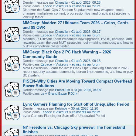
Dernier message par
Chunzliu
«
01 août 2026, 09:28
Publié dans
Espace « Visiteurs » et inscrits au forum
Discover the Black Ops 7 Season 5 update with new weapons, meta
changes, multiplayer content, progression tips, and practical strategies to
level up faster.
MMOexp: Madden 27 Ultimate Team 2026 – Coins, Cards
and 99 OVR
Dernier message par
Chunzliu
«
01 août 2026, 09:17
Publié dans
Espace « Visiteurs » et inscrits au forum
Madden 27 Ultimate Team introduces new upgrades, EVOS, captains, and
rewards. Learn the best MUT strategies, coin-making methods, and how to
build a competitive roster faster.
MMOexp: Black Ops 2 PC Hack Warning – 2026
Community Guide
Dernier message par
Chunzliu
«
01 août 2026, 09:13
Publié dans
Espace « Visiteurs » et inscrits au forum
Meta Description: Learn the latest Black Ops 2 hacking situation in 2026,
recent security updates, community server improvements, and how to play
BO2 safely.
PISEN--Why Cities Are Moving Toward Compact Overhead
Power Solutions
Dernier message par
PulseRust
«
31 juil. 2026, 04:09
Publié dans
Le « Grand Bazar RDJ » !
Lynx Gamers Planning for Start off of Unequalled Period
Dernier message par
Kelvinpir
«
30 juil. 2026, 11:20
Publié dans
Espace « Visiteurs » et inscrits au forum
Lynx Gamers Planning for Start off of Unequalled Period
NY Freedom vs. Chicago Sky preview: The homestand
finishes
Dernier message par
Kelvinpir
«
30 juil. 2026, 11:19