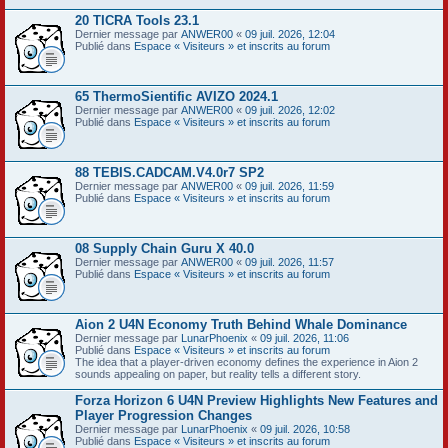
20 TICRA Tools 23.1
Dernier message par
ANWER00
«
09 juil. 2026, 12:04
Publié dans
Espace « Visiteurs » et inscrits au forum
65 ThermoSientific AVIZO 2024.1
Dernier message par
ANWER00
«
09 juil. 2026, 12:02
Publié dans
Espace « Visiteurs » et inscrits au forum
88 TEBIS.CADCAM.V4.0r7 SP2
Dernier message par
ANWER00
«
09 juil. 2026, 11:59
Publié dans
Espace « Visiteurs » et inscrits au forum
08 Supply Chain Guru X 40.0
Dernier message par
ANWER00
«
09 juil. 2026, 11:57
Publié dans
Espace « Visiteurs » et inscrits au forum
Aion 2 U4N Economy Truth Behind Whale Dominance
Dernier message par
LunarPhoenix
«
09 juil. 2026, 11:06
Publié dans
Espace « Visiteurs » et inscrits au forum
The idea that a player-driven economy defines the experience in Aion 2
sounds appealing on paper, but reality tells a different story.
Forza Horizon 6 U4N Preview Highlights New Features and
Player Progression Changes
Dernier message par
LunarPhoenix
«
09 juil. 2026, 10:58
Publié dans
Espace « Visiteurs » et inscrits au forum