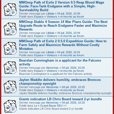
MMOexp Path of Exile 2 Version 0.5 Reap Blood Mage
Guide: Face-Tank Endgame with a Simple, High-
Survivability Build
Dernier message par
Lilidala
«
04 juil. 2026, 10:45
Publié dans
Espace « Visiteurs » et inscrits au forum
MMOexp Diablo 4 Season 14 War Plans Guide: The Best
Upgrade Route to Reach Endgame Faster and Maximize
Rewards
Dernier message par
Lilidala
«
04 juil. 2026, 10:44
Publié dans
Espace « Visiteurs » et inscrits au forum
MMOexp Path of Exile 2 0.5.0 Expedition Guide: How to
Farm Safely and Maximize Rewards Without Costly
Mistakes
Dernier message par
Lilidala
«
04 juil. 2026, 10:41
Publié dans
Espace « Visiteurs » et inscrits au forum
BearsIan Cunningham is a applicant for the Falcons
activity
Dernier message par
Alexismac
«
04 juil. 2026, 10:20
Publié dans
Espace « Visiteurs » et inscrits au forum
BearsIan Cunningham is a applicant for the Falcons activity
Jaylen Waddle delivers humility, embraces Broncos
championship eyesight
Dernier message par
Alexismac
«
04 juil. 2026, 10:20
Publié dans
Espace « Visiteurs » et inscrits au forum
Jaylen Waddle delivers humility, embraces Broncos championship eyesight
Giants indication LB Chris Board toward 2-yr bundle
Dernier message par
Alexismac
«
04 juil. 2026, 10:19
Publié dans
Le « Grand Bazar RDJ » !
Giants indication LB Chris Board toward 2-yr bundle