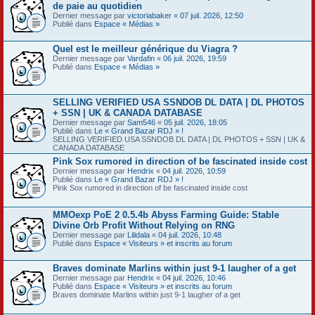
de paie au quotidien
Dernier message par
victoriabaker
«
07 juil. 2026, 12:50
Publié dans
Espace « Médias »
Quel est le meilleur générique du Viagra ?
Dernier message par
Vardafin
«
06 juil. 2026, 19:59
Publié dans
Espace « Médias »
SELLING VERIFIED USA SSNDOB DL DATA | DL PHOTOS
+ SSN | UK & CANADA DATABASE
Dernier message par
Sam546
«
05 juil. 2026, 18:05
Publié dans
Le « Grand Bazar RDJ » !
SELLING VERIFIED USA SSNDOB DL DATA | DL PHOTOS + SSN | UK &
CANADA DATABASE
Pink Sox rumored in direction of be fascinated inside cost
Dernier message par
Hendrix
«
04 juil. 2026, 10:59
Publié dans
Le « Grand Bazar RDJ » !
Pink Sox rumored in direction of be fascinated inside cost
MMOexp PoE 2 0.5.4b Abyss Farming Guide: Stable
Divine Orb Profit Without Relying on RNG
Dernier message par
Lilidala
«
04 juil. 2026, 10:48
Publié dans
Espace « Visiteurs » et inscrits au forum
Braves dominate Marlins within just 9-1 laugher of a get
Dernier message par
Hendrix
«
04 juil. 2026, 10:46
Publié dans
Espace « Visiteurs » et inscrits au forum
Braves dominate Marlins within just 9-1 laugher of a get