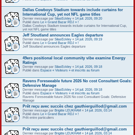
Dallas Cowboys Stadium towards include curtains for
International Cup, yet not NFL game titles
Dernier message par
SilasEckley
«
14 juil. 2026, 09:20
Publié dans
Le « Grand Bazar RDJ » !
Dallas Cowboys Stadium towards include curtains for International Cup,
yet not NFL game titles
Jeff Stoutland announces Eagles departure
Dernier message par
SilasEckley
«
14 juil. 2026, 09:19
Publié dans
Le « Grand Bazar RDJ » !
Jeff Stoutland announces Eagles departure
49ers positional local community vibe examine Energy
Ratings
Dernier message par
SilasEckley
«
14 juil. 2026, 09:18
Publié dans
Espace « Visiteurs » et inscrits au forum
Ravens Foreseeable future 2026 No cost Consultant Goals:
Defensive Manage
Dernier message par
SilasEckley
«
14 juil. 2026, 09:18
Publié dans
Espace « Visiteurs » et inscrits au forum
Ravens Foreseeable future 2026 No cost Consultant Goals: Defensive
Manage
Prêt reçu avec succès chez gauthierguillod@gmail.com
Dernier message par
Brigitte LEUKHAM
«
14 juil. 2026, 03:14
Publié dans
Le « Grand Bazar RDJ » !
Prêt entre particuliers
Prêt reçu avec succès chez gauthierguillod@gmail.com
Dernier message par
Brigitte LEUKHAM
«
14 juil. 2026, 03:14