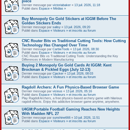
pièce
Dernier message par
victoriabaker
«
13 juil. 2026, 11:18
Publié dans
Espace « Médias »
Buy Monopoly Go Gold Stickers at IGGM Before The
Golden Stickers Ends
Dernier message par
salisy
«
13 juil. 2026, 09:20
Publié dans
Espace « Visiteurs » et inscrits au forum
CNC Router Bits vs Traditional Cutting Tools: How Cutting
Technology Has Changed Over Time
Dernier message par
CarbixTools
«
13 juil. 2026, 08:30
Publié dans
Espace « Visiteurs » et inscrits au forum
CNC Router Bits vs Traditional Cutting Tools: Understanding the Key
Differences in Modern Manufacturing
Buying 2 Monopoly Go Gold Cards At IGGM: Kent
Brockman & Pickled Eggs (July 12-13)
Dernier message par
Cjacker
«
13 juil. 2026, 08:03
Publié dans
Espace « Visiteurs » et inscrits au forum
Ragdoll Archers: A Fun Physics-Based Browser Game
Dernier message par
vicious
«
13 juil. 2026, 05:16
Publié dans
Espace « Visiteurs » et inscrits au forum
Play Ragdoll Archers, a free physics-based archery game with hilarious
ragdoll effects. Enjoy this addictive browser game anytime, anywhere.
U4GM:Portable Football Gaming Reaches New Heights
With Madden NFL 27
Dernier message par
sunshine666
«
10 juil. 2026, 11:51
Publié dans
Espace « Visiteurs » et inscrits au forum