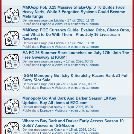
MMOexp PoE 3.29 Massive Shake-Up: 3 T0 Builds Face
Heavy Nerfs, While 3 Forgotten Systems Could Become
Meta Kings
Dernier message par
Lilidala
«
17 juil. 2026, 11:30
Publié dans
Espace « Visiteurs » et inscrits au forum
MMOexp POE Currency Guide: Exalted Orbs, Chaos Orbs,
and What to Do With Them - Plus July 16 Livestream
Rewards
Dernier message par
Lilidala
«
17 juil. 2026, 11:28
Publié dans
Espace « Visiteurs » et inscrits au forum
EA FC 26 Summer Stars Launches on July 17th! Join The
Free Giveaway at IGGM!
Dernier message par
salisy
«
17 juil. 2026, 08:35
Publié dans
Espace « Visiteurs » et inscrits au forum
IGGM Monopoly Go Itchy & Scratchy Racers Rank #1 Full
Carry Slot Sale
Dernier message par
Cjacker
«
16 juil. 2026, 08:32
Publié dans
Espace « Visiteurs » et inscrits au forum
Monopoly Go And Dark And Darker Season 10 Key
Updates. Buy All Items at EZG.com
Dernier message par
salisy
«
16 juil. 2026, 03:20
Publié dans
Espace « Visiteurs » et inscrits au forum
Where to Buy Dark and Darker Early Access Season 10
Gold? Answer is IGGM.com
Dernier message par
Cjacker
«
15 juil. 2026, 10:01
Publié dans
Espace « Visiteurs » et inscrits au forum