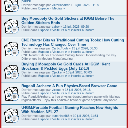
pièce
Dernier message par
victoriabaker
«
13 juil. 2026, 11:18
Publié dans
Espace « Médias »
Buy Monopoly Go Gold Stickers at IGGM Before The
Golden Stickers Ends
Dernier message par
salisy
«
13 juil. 2026, 09:20
Publié dans
Espace « Visiteurs » et inscrits au forum
CNC Router Bits vs Traditional Cutting Tools: How Cutting
Technology Has Changed Over Time
Dernier message par
CarbixTools
«
13 juil. 2026, 08:30
Publié dans
Espace « Visiteurs » et inscrits au forum
CNC Router Bits vs Traditional Cutting Tools: Understanding the Key
Differences in Modern Manufacturing
Buying 2 Monopoly Go Gold Cards At IGGM: Kent
Brockman & Pickled Eggs (July 12-13)
Dernier message par
Cjacker
«
13 juil. 2026, 08:03
Publié dans
Espace « Visiteurs » et inscrits au forum
Ragdoll Archers: A Fun Physics-Based Browser Game
Dernier message par
vicious
«
13 juil. 2026, 05:16
Publié dans
Espace « Visiteurs » et inscrits au forum
Play Ragdoll Archers, a free physics-based archery game with hilarious
ragdoll effects. Enjoy this addictive browser game anytime, anywhere.
U4GM:Portable Football Gaming Reaches New Heights
With Madden NFL 27
Dernier message par
sunshine666
«
10 juil. 2026, 11:51
Publié dans
Espace « Visiteurs » et inscrits au forum