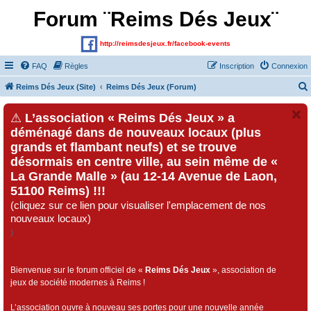
Forum ¨Reims Dés Jeux¨
http://reimsdesjeux.fr/facebook-events
FAQ
Règles
Inscription
Connexion
Reims Dés Jeux (Site)
Reims Dés Jeux (Forum)
⚠
L’association « Reims Dés Jeux » a
déménagé dans de nouveaux locaux (plus
grands et flambant neufs) et se trouve
désormais en centre ville, au sein même de «
La Grande Malle » (au 12-14 Avenue de Laon,
51100 Reims) !!!
(cliquez sur ce lien pour visualiser l'emplacement de nos
nouveaux locaux)
)
Bienvenue sur le forum officiel de «
Reims Dés Jeux
», association de
jeux de société modernes à Reims !
L’association ouvre à nouveau ses portes pour une nouvelle année