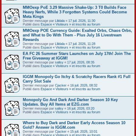
MMOexp PoE 3.29 Massive Shake-Up: 3 T0 Builds Face
Heavy Nerfs, While 3 Forgotten Systems Could Become
Meta Kings
Dernier message par
Lilidala
«
17 juil. 2026, 11:30
Publié dans
Espace « Visiteurs » et inscrits au forum
MMOexp POE Currency Guide: Exalted Orbs, Chaos Orbs,
and What to Do With Them - Plus July 16 Livestream
Rewards
Dernier message par
Lilidala
«
17 juil. 2026, 11:28
Publié dans
Espace « Visiteurs » et inscrits au forum
EA FC 26 Summer Stars Launches on July 17th! Join The
Free Giveaway at IGGM!
Dernier message par
salisy
«
17 juil. 2026, 08:35
Publié dans
Espace « Visiteurs » et inscrits au forum
IGGM Monopoly Go Itchy & Scratchy Racers Rank #1 Full
Carry Slot Sale
Dernier message par
Cjacker
«
16 juil. 2026, 08:32
Publié dans
Espace « Visiteurs » et inscrits au forum
Monopoly Go And Dark And Darker Season 10 Key
Updates. Buy All Items at EZG.com
Dernier message par
salisy
«
16 juil. 2026, 03:20
Publié dans
Espace « Visiteurs » et inscrits au forum
Where to Buy Dark and Darker Early Access Season 10
Gold? Answer is IGGM.com
Dernier message par
Cjacker
«
15 juil. 2026, 10:01
Publié dans
Espace « Visiteurs » et inscrits au forum