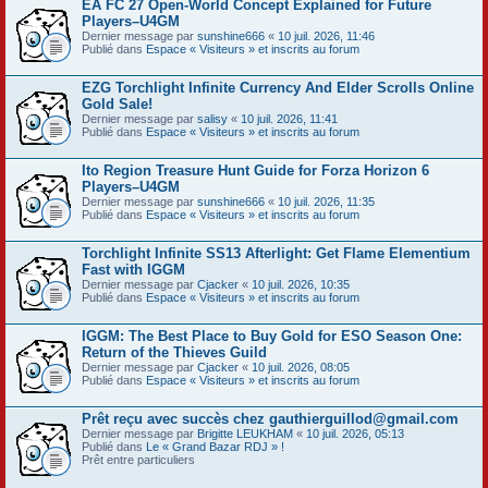
EA FC 27 Open-World Concept Explained for Future
Players–U4GM
Dernier message par
sunshine666
«
10 juil. 2026, 11:46
Publié dans
Espace « Visiteurs » et inscrits au forum
EZG Torchlight Infinite Currency And Elder Scrolls Online
Gold Sale!
Dernier message par
salisy
«
10 juil. 2026, 11:41
Publié dans
Espace « Visiteurs » et inscrits au forum
Ito Region Treasure Hunt Guide for Forza Horizon 6
Players–U4GM
Dernier message par
sunshine666
«
10 juil. 2026, 11:35
Publié dans
Espace « Visiteurs » et inscrits au forum
Torchlight Infinite SS13 Afterlight: Get Flame Elementium
Fast with IGGM
Dernier message par
Cjacker
«
10 juil. 2026, 10:35
Publié dans
Espace « Visiteurs » et inscrits au forum
IGGM: The Best Place to Buy Gold for ESO Season One:
Return of the Thieves Guild
Dernier message par
Cjacker
«
10 juil. 2026, 08:05
Publié dans
Espace « Visiteurs » et inscrits au forum
Prêt reçu avec succès chez gauthierguillod@gmail.com
Dernier message par
Brigitte LEUKHAM
«
10 juil. 2026, 05:13
Publié dans
Le « Grand Bazar RDJ » !
Prêt entre particuliers