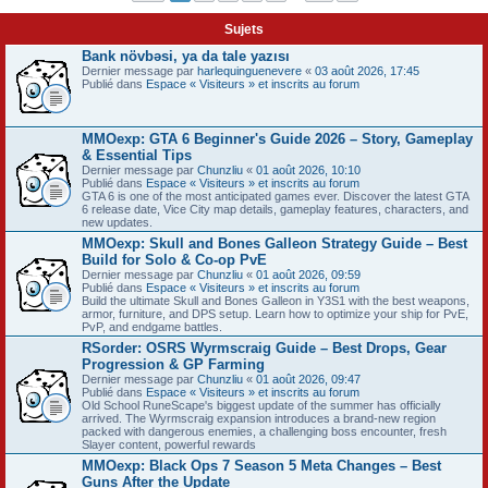
Sujets
Bank növbəsi, ya da tale yazısı
Dernier message par
harlequinguenevere
«
03 août 2026, 17:45
Publié dans
Espace « Visiteurs » et inscrits au forum
MMOexp: GTA 6 Beginner's Guide 2026 – Story, Gameplay
& Essential Tips
Dernier message par
Chunzliu
«
01 août 2026, 10:10
Publié dans
Espace « Visiteurs » et inscrits au forum
GTA 6 is one of the most anticipated games ever. Discover the latest GTA
6 release date, Vice City map details, gameplay features, characters, and
new updates.
MMOexp: Skull and Bones Galleon Strategy Guide – Best
Build for Solo & Co-op PvE
Dernier message par
Chunzliu
«
01 août 2026, 09:59
Publié dans
Espace « Visiteurs » et inscrits au forum
Build the ultimate Skull and Bones Galleon in Y3S1 with the best weapons,
armor, furniture, and DPS setup. Learn how to optimize your ship for PvE,
PvP, and endgame battles.
RSorder: OSRS Wyrmscraig Guide – Best Drops, Gear
Progression & GP Farming
Dernier message par
Chunzliu
«
01 août 2026, 09:47
Publié dans
Espace « Visiteurs » et inscrits au forum
Old School RuneScape's biggest update of the summer has officially
arrived. The Wyrmscraig expansion introduces a brand-new region
packed with dangerous enemies, a challenging boss encounter, fresh
Slayer content, powerful rewards
MMOexp: Black Ops 7 Season 5 Meta Changes – Best
Guns After the Update