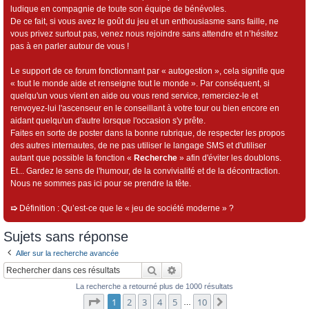
ludique en compagnie de toute son équipe de bénévoles.
De ce fait, si vous avez le goût du jeu et un enthousiasme sans faille, ne
vous privez surtout pas, venez nous rejoindre sans attendre et n’hésitez
pas à en parler autour de vous !
Le support de ce forum fonctionnant par « autogestion », cela signifie que
« tout le monde aide et renseigne tout le monde ». Par conséquent, si
quelqu'un vous vient en aide ou vous rend service, remerciez-le et
renvoyez-lui l'ascenseur en le conseillant à votre tour ou bien encore en
aidant quelqu'un d'autre lorsque l'occasion s'y prête.
Faites en sorte de poster dans la bonne rubrique, de respecter les propos
des autres internautes, de ne pas utiliser le langage SMS et d'utiliser
autant que possible la fonction «
Recherche
» afin d'éviter les doublons.
Et... Gardez le sens de l'humour, de la convivialité et de la décontraction.
Nous ne sommes pas ici pour se prendre la tête.
➯
Définition : Qu’est-ce que le « jeu de société moderne » ?
Sujets sans réponse
Aller sur la recherche avancée
Rechercher
Recherche avancée
La recherche a retourné plus de 1000 résultats
Page
1
sur
10
1
2
3
4
5
10
Suivant
…