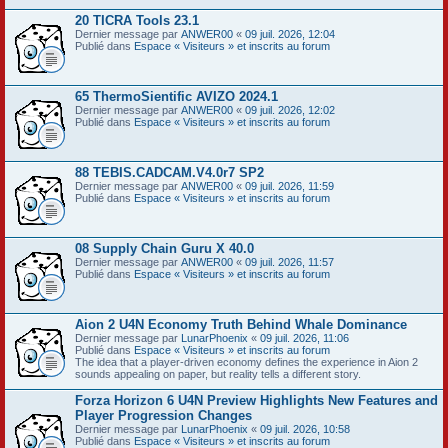
20 TICRA Tools 23.1
Dernier message par
ANWER00
«
09 juil. 2026, 12:04
Publié dans
Espace « Visiteurs » et inscrits au forum
65 ThermoSientific AVIZO 2024.1
Dernier message par
ANWER00
«
09 juil. 2026, 12:02
Publié dans
Espace « Visiteurs » et inscrits au forum
88 TEBIS.CADCAM.V4.0r7 SP2
Dernier message par
ANWER00
«
09 juil. 2026, 11:59
Publié dans
Espace « Visiteurs » et inscrits au forum
08 Supply Chain Guru X 40.0
Dernier message par
ANWER00
«
09 juil. 2026, 11:57
Publié dans
Espace « Visiteurs » et inscrits au forum
Aion 2 U4N Economy Truth Behind Whale Dominance
Dernier message par
LunarPhoenix
«
09 juil. 2026, 11:06
Publié dans
Espace « Visiteurs » et inscrits au forum
The idea that a player-driven economy defines the experience in Aion 2
sounds appealing on paper, but reality tells a different story.
Forza Horizon 6 U4N Preview Highlights New Features and
Player Progression Changes
Dernier message par
LunarPhoenix
«
09 juil. 2026, 10:58
Publié dans
Espace « Visiteurs » et inscrits au forum