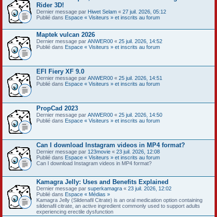
Rider 3D!
Dernier message par
Hiwet Selam
«
27 juil. 2026, 05:12
Publié dans
Espace « Visiteurs » et inscrits au forum
Maptek vulcan 2026
Dernier message par
ANWER00
«
25 juil. 2026, 14:52
Publié dans
Espace « Visiteurs » et inscrits au forum
EFI Fiery XF 9.0
Dernier message par
ANWER00
«
25 juil. 2026, 14:51
Publié dans
Espace « Visiteurs » et inscrits au forum
PropCad 2023
Dernier message par
ANWER00
«
25 juil. 2026, 14:50
Publié dans
Espace « Visiteurs » et inscrits au forum
Can I download Instagram videos in MP4 format?
Dernier message par
123movie
«
23 juil. 2026, 12:08
Publié dans
Espace « Visiteurs » et inscrits au forum
Can I download Instagram videos in MP4 format?
Kamagra Jelly: Uses and Benefits Explained
Dernier message par
superkamagra
«
23 juil. 2026, 12:02
Publié dans
Espace « Médias »
Kamagra Jelly (Sildenafil Citrate) is an oral medication option containing
sildenafil citrate, an active ingredient commonly used to support adults
experiencing erectile dysfunction