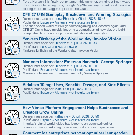
Forza Horizon 6 is finally set to launch this summer, bringing a fresh wave
of excitement to racing fans, though PlayStation players will need to wait a
bit longer due to staggered platform releases.
CFB 27 U4N Gameplay Breakdown and Winning Strategies
Dernier message par
LunarPhoenix
«
09 juil. 2026, 10:46
Publié dans
Espace « Visiteurs » et inscrits au forum
The fast-paced world of college football gaming has evolved again, and
CFB 27 Coins have quickly become a central part of how players build
competitive teams and experiment with different playstyles.
Yankees Birthday of the Working day: Invoice Virdon
Dernier message par
Hendrix
«
09 juil. 2026, 10:33
Publié dans
Le « Grand Bazar RDJ » !
Yankees Birthday of the Working day: Invoice Virdon
Mariners Information: Emerson Hancock, George Springer
Dernier message par
Hendrix
«
09 juil. 2026, 10:10
Publié dans
Espace « Visiteurs » et inscrits au forum
Mariners Information: Emerson Hancock, George Springer
Vidalista 10 mg: Uses, Benefits, Dosage, and Side Effects
Dernier message par
Mets
«
08 juil. 2026, 11:55
Publié dans
Espace « Visiteurs » et inscrits au forum
How Vimeo Platform Engagement Helps Businesses and
Creators Grow Online
Dernier message par
katharine
«
08 juil. 2026, 05:50
Publié dans
Espace « Visiteurs » et inscrits au forum
In today’s digital world, video has become an essential tool for
communication, marketing, education, and creative expression.
Comment les entreprises peuvent optimiser leur gestion