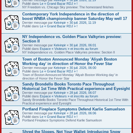
Publié dans
Le « Grand Bazar RDJ » !
NY Freedom vs. Chicago Sky preview: The homestand finishes
Contemporary York Independence in the direction of
boost WNBA championship banner Saturday May well 17
Dernier message par
Kelvinpir
«
30 juil. 2026, 11:19
Publié dans
Le « Grand Bazar RDJ » !
NY Independence vs. Golden Place Valkyries preview:
Section II
Dernier message par
Kelvinpir
«
30 juil. 2026, 06:01
Publié dans
Espace « Visiteurs » et inscrits au forum
NY Independence vs. Golden Place Valkyries preview: Section II
Town of Boston Announced Monday 'Aliyah Boston
Working day' in direction of Honor the Fever Star
Dernier message par
Kelvinpir
«
30 juil. 2026, 06:00
Publié dans
Le « Grand Bazar RDJ » !
Town of Boston Announced Monday 'Aliyah Boston Working day' in
direction of Honor the Fever Star
Sandy Brondello Books Toronto Pace Throughout
Historical 1st Time With Practical experience and Eyesight
Dernier message par
Kelvinpir
«
28 juil. 2026, 06:07
Publié dans
Espace « Visiteurs » et inscrits au forum
Sandy Brondello Books Toronto Pace Throughout Historical 1st Time With
Practical experience and Eyesight
Portland Fireplace Symptoms Defend Karlie Samuelson
Dernier message par
Kelvinpir
«
28 juil. 2026, 06:06
Publié dans
Le « Grand Bazar RDJ » !
Portland Fireplace Symptoms Defend Karlie Samuelson
Shred the Slopes, Not Your Wallet: Introducing Snow