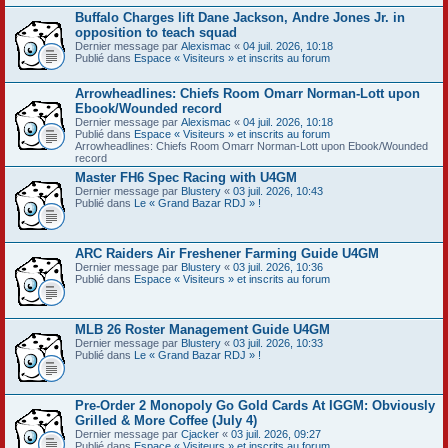
Buffalo Charges lift Dane Jackson, Andre Jones Jr. in
opposition to teach squad
Dernier message par
Alexismac
«
04 juil. 2026, 10:18
Publié dans
Espace « Visiteurs » et inscrits au forum
Arrowheadlines: Chiefs Room Omarr Norman-Lott upon
Ebook/Wounded record
Dernier message par
Alexismac
«
04 juil. 2026, 10:18
Publié dans
Espace « Visiteurs » et inscrits au forum
Arrowheadlines: Chiefs Room Omarr Norman-Lott upon Ebook/Wounded
record
Master FH6 Spec Racing with U4GM
Dernier message par
Blustery
«
03 juil. 2026, 10:43
Publié dans
Le « Grand Bazar RDJ » !
ARC Raiders Air Freshener Farming Guide U4GM
Dernier message par
Blustery
«
03 juil. 2026, 10:36
Publié dans
Espace « Visiteurs » et inscrits au forum
MLB 26 Roster Management Guide U4GM
Dernier message par
Blustery
«
03 juil. 2026, 10:33
Publié dans
Le « Grand Bazar RDJ » !
Pre-Order 2 Monopoly Go Gold Cards At IGGM: Obviously
Grilled & More Coffee (July 4)
Dernier message par
Cjacker
«
03 juil. 2026, 09:27
Publié dans
Espace « Visiteurs » et inscrits au forum