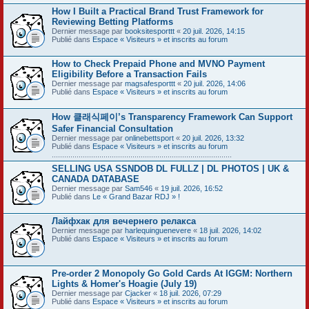
How I Built a Practical Brand Trust Framework for
Reviewing Betting Platforms
Dernier message par
booksitesporttt
«
20 juil. 2026, 14:15
Publié dans
Espace « Visiteurs » et inscrits au forum
How to Check Prepaid Phone and MVNO Payment
Eligibility Before a Transaction Fails
Dernier message par
magsafesporttt
«
20 juil. 2026, 14:06
Publié dans
Espace « Visiteurs » et inscrits au forum
How 클래식페이’s Transparency Framework Can Support
Safer Financial Consultation
Dernier message par
onlinebettsport
«
20 juil. 2026, 13:32
Publié dans
Espace « Visiteurs » et inscrits au forum
.......................................................................................
SELLING USA SSNDOB DL FULLZ | DL PHOTOS | UK &
CANADA DATABASE
Dernier message par
Sam546
«
19 juil. 2026, 16:52
Publié dans
Le « Grand Bazar RDJ » !
Лайфхак для вечернего релакса
Dernier message par
harlequinguenevere
«
18 juil. 2026, 14:02
Publié dans
Espace « Visiteurs » et inscrits au forum
Pre-order 2 Monopoly Go Gold Cards At IGGM: Northern
Lights & Homer's Hoagie (July 19)
Dernier message par
Cjacker
«
18 juil. 2026, 07:29
Publié dans
Espace « Visiteurs » et inscrits au forum