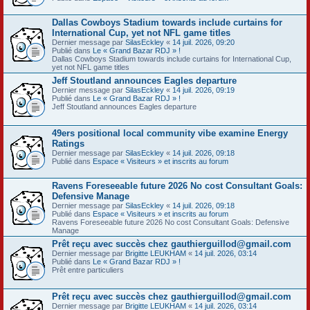
Dallas Cowboys Stadium towards include curtains for
International Cup, yet not NFL game titles
Dernier message par
SilasEckley
«
14 juil. 2026, 09:20
Publié dans
Le « Grand Bazar RDJ » !
Dallas Cowboys Stadium towards include curtains for International Cup,
yet not NFL game titles
Jeff Stoutland announces Eagles departure
Dernier message par
SilasEckley
«
14 juil. 2026, 09:19
Publié dans
Le « Grand Bazar RDJ » !
Jeff Stoutland announces Eagles departure
49ers positional local community vibe examine Energy
Ratings
Dernier message par
SilasEckley
«
14 juil. 2026, 09:18
Publié dans
Espace « Visiteurs » et inscrits au forum
Ravens Foreseeable future 2026 No cost Consultant Goals:
Defensive Manage
Dernier message par
SilasEckley
«
14 juil. 2026, 09:18
Publié dans
Espace « Visiteurs » et inscrits au forum
Ravens Foreseeable future 2026 No cost Consultant Goals: Defensive
Manage
Prêt reçu avec succès chez gauthierguillod@gmail.com
Dernier message par
Brigitte LEUKHAM
«
14 juil. 2026, 03:14
Publié dans
Le « Grand Bazar RDJ » !
Prêt entre particuliers
Prêt reçu avec succès chez gauthierguillod@gmail.com
Dernier message par
Brigitte LEUKHAM
«
14 juil. 2026, 03:14