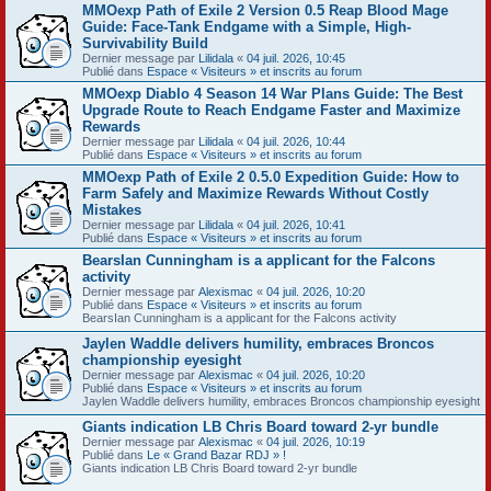
MMOexp Path of Exile 2 Version 0.5 Reap Blood Mage
Guide: Face-Tank Endgame with a Simple, High-
Survivability Build
Dernier message par
Lilidala
«
04 juil. 2026, 10:45
Publié dans
Espace « Visiteurs » et inscrits au forum
MMOexp Diablo 4 Season 14 War Plans Guide: The Best
Upgrade Route to Reach Endgame Faster and Maximize
Rewards
Dernier message par
Lilidala
«
04 juil. 2026, 10:44
Publié dans
Espace « Visiteurs » et inscrits au forum
MMOexp Path of Exile 2 0.5.0 Expedition Guide: How to
Farm Safely and Maximize Rewards Without Costly
Mistakes
Dernier message par
Lilidala
«
04 juil. 2026, 10:41
Publié dans
Espace « Visiteurs » et inscrits au forum
BearsIan Cunningham is a applicant for the Falcons
activity
Dernier message par
Alexismac
«
04 juil. 2026, 10:20
Publié dans
Espace « Visiteurs » et inscrits au forum
BearsIan Cunningham is a applicant for the Falcons activity
Jaylen Waddle delivers humility, embraces Broncos
championship eyesight
Dernier message par
Alexismac
«
04 juil. 2026, 10:20
Publié dans
Espace « Visiteurs » et inscrits au forum
Jaylen Waddle delivers humility, embraces Broncos championship eyesight
Giants indication LB Chris Board toward 2-yr bundle
Dernier message par
Alexismac
«
04 juil. 2026, 10:19
Publié dans
Le « Grand Bazar RDJ » !
Giants indication LB Chris Board toward 2-yr bundle