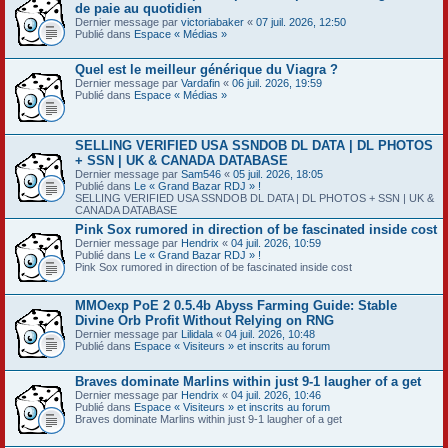
de paie au quotidien
Dernier message par
victoriabaker
«
07 juil. 2026, 12:50
Publié dans
Espace « Médias »
Quel est le meilleur générique du Viagra ?
Dernier message par
Vardafin
«
06 juil. 2026, 19:59
Publié dans
Espace « Médias »
SELLING VERIFIED USA SSNDOB DL DATA | DL PHOTOS
+ SSN | UK & CANADA DATABASE
Dernier message par
Sam546
«
05 juil. 2026, 18:05
Publié dans
Le « Grand Bazar RDJ » !
SELLING VERIFIED USA SSNDOB DL DATA | DL PHOTOS + SSN | UK &
CANADA DATABASE
Pink Sox rumored in direction of be fascinated inside cost
Dernier message par
Hendrix
«
04 juil. 2026, 10:59
Publié dans
Le « Grand Bazar RDJ » !
Pink Sox rumored in direction of be fascinated inside cost
MMOexp PoE 2 0.5.4b Abyss Farming Guide: Stable
Divine Orb Profit Without Relying on RNG
Dernier message par
Lilidala
«
04 juil. 2026, 10:48
Publié dans
Espace « Visiteurs » et inscrits au forum
Braves dominate Marlins within just 9-1 laugher of a get
Dernier message par
Hendrix
«
04 juil. 2026, 10:46
Publié dans
Espace « Visiteurs » et inscrits au forum
Braves dominate Marlins within just 9-1 laugher of a get