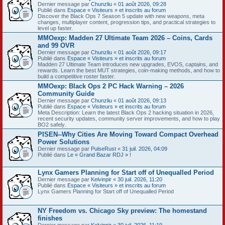
Dernier message par
Chunzliu
«
01 août 2026, 09:28
Publié dans
Espace « Visiteurs » et inscrits au forum
Discover the Black Ops 7 Season 5 update with new weapons, meta
changes, multiplayer content, progression tips, and practical strategies to
level up faster.
MMOexp: Madden 27 Ultimate Team 2026 – Coins, Cards
and 99 OVR
Dernier message par
Chunzliu
«
01 août 2026, 09:17
Publié dans
Espace « Visiteurs » et inscrits au forum
Madden 27 Ultimate Team introduces new upgrades, EVOS, captains, and
rewards. Learn the best MUT strategies, coin-making methods, and how to
build a competitive roster faster.
MMOexp: Black Ops 2 PC Hack Warning – 2026
Community Guide
Dernier message par
Chunzliu
«
01 août 2026, 09:13
Publié dans
Espace « Visiteurs » et inscrits au forum
Meta Description: Learn the latest Black Ops 2 hacking situation in 2026,
recent security updates, community server improvements, and how to play
BO2 safely.
PISEN--Why Cities Are Moving Toward Compact Overhead
Power Solutions
Dernier message par
PulseRust
«
31 juil. 2026, 04:09
Publié dans
Le « Grand Bazar RDJ » !
Lynx Gamers Planning for Start off of Unequalled Period
Dernier message par
Kelvinpir
«
30 juil. 2026, 11:20
Publié dans
Espace « Visiteurs » et inscrits au forum
Lynx Gamers Planning for Start off of Unequalled Period
NY Freedom vs. Chicago Sky preview: The homestand
finishes
Dernier message par
Kelvinpir
«
30 juil. 2026, 11:19