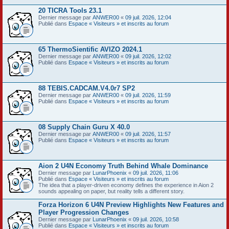
20 TICRA Tools 23.1
Dernier message par
ANWER00
«
09 juil. 2026, 12:04
Publié dans
Espace « Visiteurs » et inscrits au forum
65 ThermoSientific AVIZO 2024.1
Dernier message par
ANWER00
«
09 juil. 2026, 12:02
Publié dans
Espace « Visiteurs » et inscrits au forum
88 TEBIS.CADCAM.V4.0r7 SP2
Dernier message par
ANWER00
«
09 juil. 2026, 11:59
Publié dans
Espace « Visiteurs » et inscrits au forum
08 Supply Chain Guru X 40.0
Dernier message par
ANWER00
«
09 juil. 2026, 11:57
Publié dans
Espace « Visiteurs » et inscrits au forum
Aion 2 U4N Economy Truth Behind Whale Dominance
Dernier message par
LunarPhoenix
«
09 juil. 2026, 11:06
Publié dans
Espace « Visiteurs » et inscrits au forum
The idea that a player-driven economy defines the experience in Aion 2
sounds appealing on paper, but reality tells a different story.
Forza Horizon 6 U4N Preview Highlights New Features and
Player Progression Changes
Dernier message par
LunarPhoenix
«
09 juil. 2026, 10:58
Publié dans
Espace « Visiteurs » et inscrits au forum