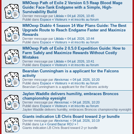
MMOexp Path of Exile 2 Version 0.5 Reap Blood Mage
Guide: Face-Tank Endgame with a Simple, High-
Survivability Build
Dernier message par
Lilidala
«
04 juil. 2026, 10:45
Publié dans
Espace « Visiteurs » et inscrits au forum
MMOexp Diablo 4 Season 14 War Plans Guide: The Best
Upgrade Route to Reach Endgame Faster and Maximize
Rewards
Dernier message par
Lilidala
«
04 juil. 2026, 10:44
Publié dans
Espace « Visiteurs » et inscrits au forum
MMOexp Path of Exile 2 0.5.0 Expedition Guide: How to
Farm Safely and Maximize Rewards Without Costly
Mistakes
Dernier message par
Lilidala
«
04 juil. 2026, 10:41
Publié dans
Espace « Visiteurs » et inscrits au forum
BearsIan Cunningham is a applicant for the Falcons
activity
Dernier message par
Alexismac
«
04 juil. 2026, 10:20
Publié dans
Espace « Visiteurs » et inscrits au forum
BearsIan Cunningham is a applicant for the Falcons activity
Jaylen Waddle delivers humility, embraces Broncos
championship eyesight
Dernier message par
Alexismac
«
04 juil. 2026, 10:20
Publié dans
Espace « Visiteurs » et inscrits au forum
Jaylen Waddle delivers humility, embraces Broncos championship eyesight
Giants indication LB Chris Board toward 2-yr bundle
Dernier message par
Alexismac
«
04 juil. 2026, 10:19
Publié dans
Le « Grand Bazar RDJ » !
Giants indication LB Chris Board toward 2-yr bundle