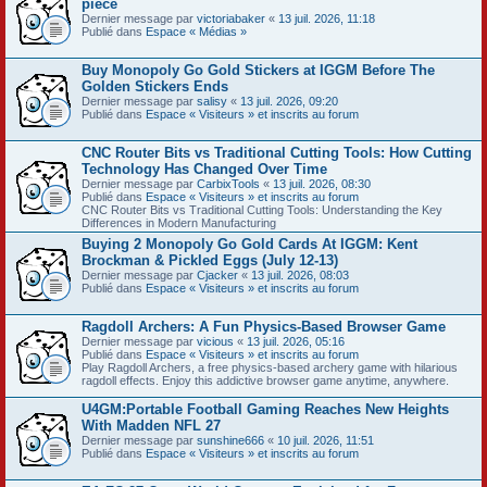
pièce
Dernier message par
victoriabaker
«
13 juil. 2026, 11:18
Publié dans
Espace « Médias »
Buy Monopoly Go Gold Stickers at IGGM Before The
Golden Stickers Ends
Dernier message par
salisy
«
13 juil. 2026, 09:20
Publié dans
Espace « Visiteurs » et inscrits au forum
CNC Router Bits vs Traditional Cutting Tools: How Cutting
Technology Has Changed Over Time
Dernier message par
CarbixTools
«
13 juil. 2026, 08:30
Publié dans
Espace « Visiteurs » et inscrits au forum
CNC Router Bits vs Traditional Cutting Tools: Understanding the Key
Differences in Modern Manufacturing
Buying 2 Monopoly Go Gold Cards At IGGM: Kent
Brockman & Pickled Eggs (July 12-13)
Dernier message par
Cjacker
«
13 juil. 2026, 08:03
Publié dans
Espace « Visiteurs » et inscrits au forum
Ragdoll Archers: A Fun Physics-Based Browser Game
Dernier message par
vicious
«
13 juil. 2026, 05:16
Publié dans
Espace « Visiteurs » et inscrits au forum
Play Ragdoll Archers, a free physics-based archery game with hilarious
ragdoll effects. Enjoy this addictive browser game anytime, anywhere.
U4GM:Portable Football Gaming Reaches New Heights
With Madden NFL 27
Dernier message par
sunshine666
«
10 juil. 2026, 11:51
Publié dans
Espace « Visiteurs » et inscrits au forum