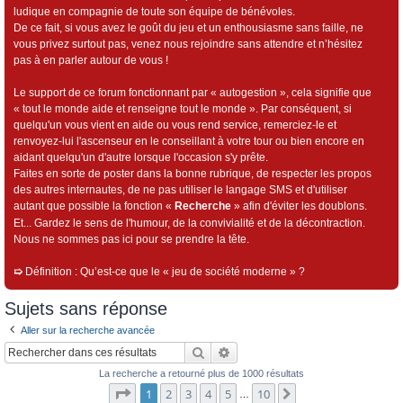
ludique en compagnie de toute son équipe de bénévoles.
De ce fait, si vous avez le goût du jeu et un enthousiasme sans faille, ne
vous privez surtout pas, venez nous rejoindre sans attendre et n’hésitez
pas à en parler autour de vous !
Le support de ce forum fonctionnant par « autogestion », cela signifie que
« tout le monde aide et renseigne tout le monde ». Par conséquent, si
quelqu'un vous vient en aide ou vous rend service, remerciez-le et
renvoyez-lui l'ascenseur en le conseillant à votre tour ou bien encore en
aidant quelqu'un d'autre lorsque l'occasion s'y prête.
Faites en sorte de poster dans la bonne rubrique, de respecter les propos
des autres internautes, de ne pas utiliser le langage SMS et d'utiliser
autant que possible la fonction «
Recherche
» afin d'éviter les doublons.
Et... Gardez le sens de l'humour, de la convivialité et de la décontraction.
Nous ne sommes pas ici pour se prendre la tête.
➯
Définition : Qu’est-ce que le « jeu de société moderne » ?
Sujets sans réponse
Aller sur la recherche avancée
Rechercher
Recherche avancée
La recherche a retourné plus de 1000 résultats
Page
1
sur
10
1
2
3
4
5
10
Suivant
…