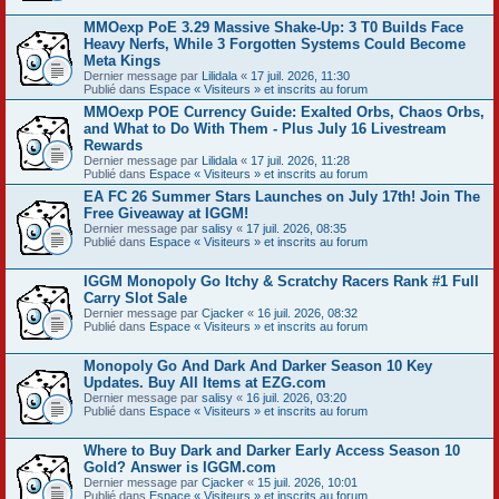
MMOexp PoE 3.29 Massive Shake-Up: 3 T0 Builds Face
Heavy Nerfs, While 3 Forgotten Systems Could Become
Meta Kings
Dernier message par
Lilidala
«
17 juil. 2026, 11:30
Publié dans
Espace « Visiteurs » et inscrits au forum
MMOexp POE Currency Guide: Exalted Orbs, Chaos Orbs,
and What to Do With Them - Plus July 16 Livestream
Rewards
Dernier message par
Lilidala
«
17 juil. 2026, 11:28
Publié dans
Espace « Visiteurs » et inscrits au forum
EA FC 26 Summer Stars Launches on July 17th! Join The
Free Giveaway at IGGM!
Dernier message par
salisy
«
17 juil. 2026, 08:35
Publié dans
Espace « Visiteurs » et inscrits au forum
IGGM Monopoly Go Itchy & Scratchy Racers Rank #1 Full
Carry Slot Sale
Dernier message par
Cjacker
«
16 juil. 2026, 08:32
Publié dans
Espace « Visiteurs » et inscrits au forum
Monopoly Go And Dark And Darker Season 10 Key
Updates. Buy All Items at EZG.com
Dernier message par
salisy
«
16 juil. 2026, 03:20
Publié dans
Espace « Visiteurs » et inscrits au forum
Where to Buy Dark and Darker Early Access Season 10
Gold? Answer is IGGM.com
Dernier message par
Cjacker
«
15 juil. 2026, 10:01
Publié dans
Espace « Visiteurs » et inscrits au forum