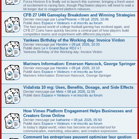
Forza Horizon 6 is finally set to launch this summer, bringing a fresh wave
of excitement to racing fans, though PlayStation players will need to wait a
bit longer due to staggered platform releases.
CFB 27 U4N Gameplay Breakdown and Winning Strategies
Dernier message par
LunarPhoenix
«
09 juil. 2026, 10:46
Publié dans
Espace « Visiteurs » et inscrits au forum
The fast-paced world of college football gaming has evolved again, and
CFB 27 Coins have quickly become a central part of how players build
competitive teams and experiment with different playstyles.
Yankees Birthday of the Working day: Invoice Virdon
Dernier message par
Hendrix
«
09 juil. 2026, 10:33
Publié dans
Le « Grand Bazar RDJ » !
Yankees Birthday of the Working day: Invoice Virdon
Mariners Information: Emerson Hancock, George Springer
Dernier message par
Hendrix
«
09 juil. 2026, 10:10
Publié dans
Espace « Visiteurs » et inscrits au forum
Mariners Information: Emerson Hancock, George Springer
Vidalista 10 mg: Uses, Benefits, Dosage, and Side Effects
Dernier message par
Mets
«
08 juil. 2026, 11:55
Publié dans
Espace « Visiteurs » et inscrits au forum
How Vimeo Platform Engagement Helps Businesses and
Creators Grow Online
Dernier message par
katharine
«
08 juil. 2026, 05:50
Publié dans
Espace « Visiteurs » et inscrits au forum
In today’s digital world, video has become an essential tool for
communication, marketing, education, and creative expression.
Comment les entreprises peuvent optimiser leur gestion