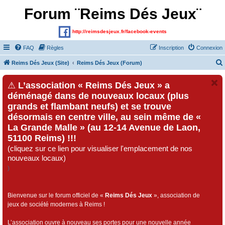
Forum ¨Reims Dés Jeux¨
http://reimsdesjeux.fr/facebook-events
FAQ
Règles
Inscription
Connexion
Reims Dés Jeux (Site)
Reims Dés Jeux (Forum)
⚠
L’association « Reims Dés Jeux » a
déménagé dans de nouveaux locaux (plus
grands et flambant neufs) et se trouve
désormais en centre ville, au sein même de «
La Grande Malle » (au 12-14 Avenue de Laon,
51100 Reims) !!!
(cliquez sur ce lien pour visualiser l'emplacement de nos
nouveaux locaux)
)
Bienvenue sur le forum officiel de «
Reims Dés Jeux
», association de
jeux de société modernes à Reims !
L’association ouvre à nouveau ses portes pour une nouvelle année