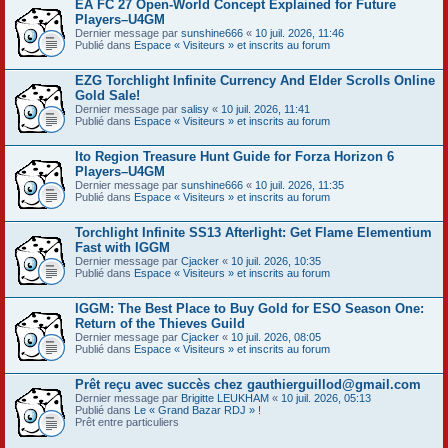
EA FC 27 Open-World Concept Explained for Future
Players–U4GM
Dernier message par
sunshine666
«
10 juil. 2026, 11:46
Publié dans
Espace « Visiteurs » et inscrits au forum
EZG Torchlight Infinite Currency And Elder Scrolls Online
Gold Sale!
Dernier message par
salisy
«
10 juil. 2026, 11:41
Publié dans
Espace « Visiteurs » et inscrits au forum
Ito Region Treasure Hunt Guide for Forza Horizon 6
Players–U4GM
Dernier message par
sunshine666
«
10 juil. 2026, 11:35
Publié dans
Espace « Visiteurs » et inscrits au forum
Torchlight Infinite SS13 Afterlight: Get Flame Elementium
Fast with IGGM
Dernier message par
Cjacker
«
10 juil. 2026, 10:35
Publié dans
Espace « Visiteurs » et inscrits au forum
IGGM: The Best Place to Buy Gold for ESO Season One:
Return of the Thieves Guild
Dernier message par
Cjacker
«
10 juil. 2026, 08:05
Publié dans
Espace « Visiteurs » et inscrits au forum
Prêt reçu avec succès chez gauthierguillod@gmail.com
Dernier message par
Brigitte LEUKHAM
«
10 juil. 2026, 05:13
Publié dans
Le « Grand Bazar RDJ » !
Prêt entre particuliers