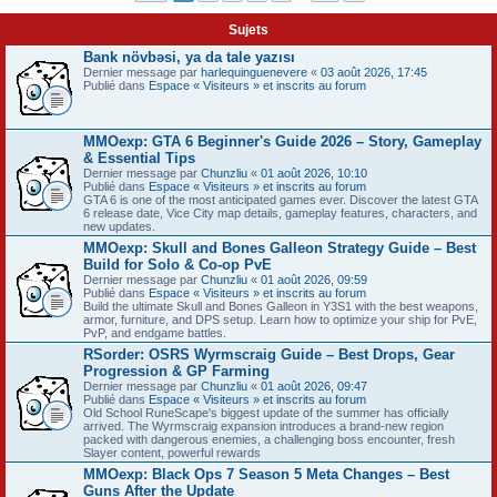
Sujets
Bank növbəsi, ya da tale yazısı
Dernier message par
harlequinguenevere
«
03 août 2026, 17:45
Publié dans
Espace « Visiteurs » et inscrits au forum
MMOexp: GTA 6 Beginner's Guide 2026 – Story, Gameplay
& Essential Tips
Dernier message par
Chunzliu
«
01 août 2026, 10:10
Publié dans
Espace « Visiteurs » et inscrits au forum
GTA 6 is one of the most anticipated games ever. Discover the latest GTA
6 release date, Vice City map details, gameplay features, characters, and
new updates.
MMOexp: Skull and Bones Galleon Strategy Guide – Best
Build for Solo & Co-op PvE
Dernier message par
Chunzliu
«
01 août 2026, 09:59
Publié dans
Espace « Visiteurs » et inscrits au forum
Build the ultimate Skull and Bones Galleon in Y3S1 with the best weapons,
armor, furniture, and DPS setup. Learn how to optimize your ship for PvE,
PvP, and endgame battles.
RSorder: OSRS Wyrmscraig Guide – Best Drops, Gear
Progression & GP Farming
Dernier message par
Chunzliu
«
01 août 2026, 09:47
Publié dans
Espace « Visiteurs » et inscrits au forum
Old School RuneScape's biggest update of the summer has officially
arrived. The Wyrmscraig expansion introduces a brand-new region
packed with dangerous enemies, a challenging boss encounter, fresh
Slayer content, powerful rewards
MMOexp: Black Ops 7 Season 5 Meta Changes – Best
Guns After the Update