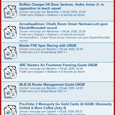
Buffalo Charges lift Dane Jackson, Andre Jones Jr. in
opposition to teach squad
Dernier message par
Alexismac
«
04 juil. 2026, 10:18
Publié dans
Espace « Visiteurs » et inscrits au forum
Arrowheadlines: Chiefs Room Omarr Norman-Lott upon
Ebook/Wounded record
Dernier message par
Alexismac
«
04 juil. 2026, 10:18
Publié dans
Espace « Visiteurs » et inscrits au forum
Arrowheadlines: Chiefs Room Omarr Norman-Lott upon Ebook/Wounded
record
Master FH6 Spec Racing with U4GM
Dernier message par
Blustery
«
03 juil. 2026, 10:43
Publié dans
Le « Grand Bazar RDJ » !
ARC Raiders Air Freshener Farming Guide U4GM
Dernier message par
Blustery
«
03 juil. 2026, 10:36
Publié dans
Espace « Visiteurs » et inscrits au forum
MLB 26 Roster Management Guide U4GM
Dernier message par
Blustery
«
03 juil. 2026, 10:33
Publié dans
Le « Grand Bazar RDJ » !
Pre-Order 2 Monopoly Go Gold Cards At IGGM: Obviously
Grilled & More Coffee (July 4)
Dernier message par
Cjacker
«
03 juil. 2026, 09:27
Publié dans
Espace « Visiteurs » et inscrits au forum