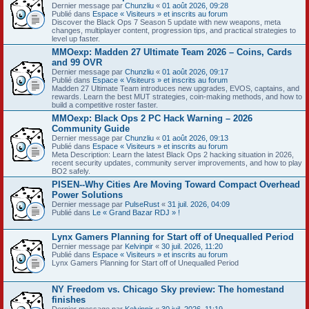
Dernier message par
Chunzliu
«
01 août 2026, 09:28
Publié dans
Espace « Visiteurs » et inscrits au forum
Discover the Black Ops 7 Season 5 update with new weapons, meta
changes, multiplayer content, progression tips, and practical strategies to
level up faster.
MMOexp: Madden 27 Ultimate Team 2026 – Coins, Cards
and 99 OVR
Dernier message par
Chunzliu
«
01 août 2026, 09:17
Publié dans
Espace « Visiteurs » et inscrits au forum
Madden 27 Ultimate Team introduces new upgrades, EVOS, captains, and
rewards. Learn the best MUT strategies, coin-making methods, and how to
build a competitive roster faster.
MMOexp: Black Ops 2 PC Hack Warning – 2026
Community Guide
Dernier message par
Chunzliu
«
01 août 2026, 09:13
Publié dans
Espace « Visiteurs » et inscrits au forum
Meta Description: Learn the latest Black Ops 2 hacking situation in 2026,
recent security updates, community server improvements, and how to play
BO2 safely.
PISEN--Why Cities Are Moving Toward Compact Overhead
Power Solutions
Dernier message par
PulseRust
«
31 juil. 2026, 04:09
Publié dans
Le « Grand Bazar RDJ » !
Lynx Gamers Planning for Start off of Unequalled Period
Dernier message par
Kelvinpir
«
30 juil. 2026, 11:20
Publié dans
Espace « Visiteurs » et inscrits au forum
Lynx Gamers Planning for Start off of Unequalled Period
NY Freedom vs. Chicago Sky preview: The homestand
finishes
Dernier message par
Kelvinpir
«
30 juil. 2026, 11:19