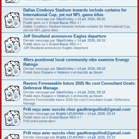
Dallas Cowboys Stadium towards include curtains for
International Cup, yet not NFL game titles
Dernier message par
SilasEckley
«
14 juil. 2026, 09:20
Publié dans
Le « Grand Bazar RDJ » !
Dallas Cowboys Stadium towards include curtains for International Cup,
yet not NFL game titles
Jeff Stoutland announces Eagles departure
Dernier message par
SilasEckley
«
14 juil. 2026, 09:19
Publié dans
Le « Grand Bazar RDJ » !
Jeff Stoutland announces Eagles departure
49ers positional local community vibe examine Energy
Ratings
Dernier message par
SilasEckley
«
14 juil. 2026, 09:18
Publié dans
Espace « Visiteurs » et inscrits au forum
Ravens Foreseeable future 2026 No cost Consultant Goals:
Defensive Manage
Dernier message par
SilasEckley
«
14 juil. 2026, 09:18
Publié dans
Espace « Visiteurs » et inscrits au forum
Ravens Foreseeable future 2026 No cost Consultant Goals: Defensive
Manage
Prêt reçu avec succès chez gauthierguillod@gmail.com
Dernier message par
Brigitte LEUKHAM
«
14 juil. 2026, 03:14
Publié dans
Le « Grand Bazar RDJ » !
Prêt entre particuliers
Prêt reçu avec succès chez gauthierguillod@gmail.com
Dernier message par
Brigitte LEUKHAM
«
14 juil. 2026, 03:14