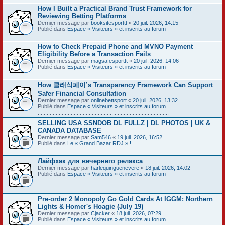
How I Built a Practical Brand Trust Framework for
Reviewing Betting Platforms
Dernier message par
booksitesporttt
«
20 juil. 2026, 14:15
Publié dans
Espace « Visiteurs » et inscrits au forum
How to Check Prepaid Phone and MVNO Payment
Eligibility Before a Transaction Fails
Dernier message par
magsafesporttt
«
20 juil. 2026, 14:06
Publié dans
Espace « Visiteurs » et inscrits au forum
How 클래식페이’s Transparency Framework Can Support
Safer Financial Consultation
Dernier message par
onlinebettsport
«
20 juil. 2026, 13:32
Publié dans
Espace « Visiteurs » et inscrits au forum
.......................................................................................
SELLING USA SSNDOB DL FULLZ | DL PHOTOS | UK &
CANADA DATABASE
Dernier message par
Sam546
«
19 juil. 2026, 16:52
Publié dans
Le « Grand Bazar RDJ » !
Лайфхак для вечернего релакса
Dernier message par
harlequinguenevere
«
18 juil. 2026, 14:02
Publié dans
Espace « Visiteurs » et inscrits au forum
Pre-order 2 Monopoly Go Gold Cards At IGGM: Northern
Lights & Homer's Hoagie (July 19)
Dernier message par
Cjacker
«
18 juil. 2026, 07:29
Publié dans
Espace « Visiteurs » et inscrits au forum