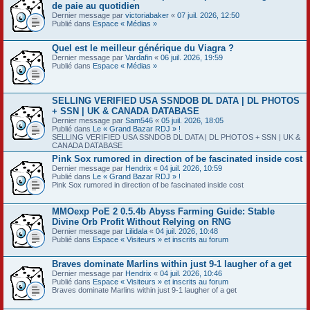
de paie au quotidien
Dernier message par
victoriabaker
«
07 juil. 2026, 12:50
Publié dans
Espace « Médias »
Quel est le meilleur générique du Viagra ?
Dernier message par
Vardafin
«
06 juil. 2026, 19:59
Publié dans
Espace « Médias »
SELLING VERIFIED USA SSNDOB DL DATA | DL PHOTOS
+ SSN | UK & CANADA DATABASE
Dernier message par
Sam546
«
05 juil. 2026, 18:05
Publié dans
Le « Grand Bazar RDJ » !
SELLING VERIFIED USA SSNDOB DL DATA | DL PHOTOS + SSN | UK &
CANADA DATABASE
Pink Sox rumored in direction of be fascinated inside cost
Dernier message par
Hendrix
«
04 juil. 2026, 10:59
Publié dans
Le « Grand Bazar RDJ » !
Pink Sox rumored in direction of be fascinated inside cost
MMOexp PoE 2 0.5.4b Abyss Farming Guide: Stable
Divine Orb Profit Without Relying on RNG
Dernier message par
Lilidala
«
04 juil. 2026, 10:48
Publié dans
Espace « Visiteurs » et inscrits au forum
Braves dominate Marlins within just 9-1 laugher of a get
Dernier message par
Hendrix
«
04 juil. 2026, 10:46
Publié dans
Espace « Visiteurs » et inscrits au forum
Braves dominate Marlins within just 9-1 laugher of a get