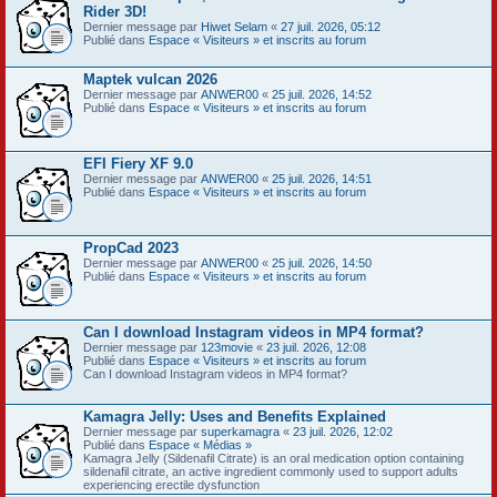
Rider 3D!
Dernier message par
Hiwet Selam
«
27 juil. 2026, 05:12
Publié dans
Espace « Visiteurs » et inscrits au forum
Maptek vulcan 2026
Dernier message par
ANWER00
«
25 juil. 2026, 14:52
Publié dans
Espace « Visiteurs » et inscrits au forum
EFI Fiery XF 9.0
Dernier message par
ANWER00
«
25 juil. 2026, 14:51
Publié dans
Espace « Visiteurs » et inscrits au forum
PropCad 2023
Dernier message par
ANWER00
«
25 juil. 2026, 14:50
Publié dans
Espace « Visiteurs » et inscrits au forum
Can I download Instagram videos in MP4 format?
Dernier message par
123movie
«
23 juil. 2026, 12:08
Publié dans
Espace « Visiteurs » et inscrits au forum
Can I download Instagram videos in MP4 format?
Kamagra Jelly: Uses and Benefits Explained
Dernier message par
superkamagra
«
23 juil. 2026, 12:02
Publié dans
Espace « Médias »
Kamagra Jelly (Sildenafil Citrate) is an oral medication option containing
sildenafil citrate, an active ingredient commonly used to support adults
experiencing erectile dysfunction