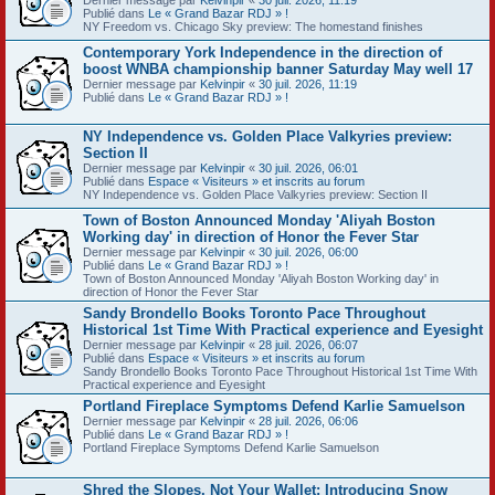
Publié dans
Le « Grand Bazar RDJ » !
NY Freedom vs. Chicago Sky preview: The homestand finishes
Contemporary York Independence in the direction of
boost WNBA championship banner Saturday May well 17
Dernier message par
Kelvinpir
«
30 juil. 2026, 11:19
Publié dans
Le « Grand Bazar RDJ » !
NY Independence vs. Golden Place Valkyries preview:
Section II
Dernier message par
Kelvinpir
«
30 juil. 2026, 06:01
Publié dans
Espace « Visiteurs » et inscrits au forum
NY Independence vs. Golden Place Valkyries preview: Section II
Town of Boston Announced Monday 'Aliyah Boston
Working day' in direction of Honor the Fever Star
Dernier message par
Kelvinpir
«
30 juil. 2026, 06:00
Publié dans
Le « Grand Bazar RDJ » !
Town of Boston Announced Monday 'Aliyah Boston Working day' in
direction of Honor the Fever Star
Sandy Brondello Books Toronto Pace Throughout
Historical 1st Time With Practical experience and Eyesight
Dernier message par
Kelvinpir
«
28 juil. 2026, 06:07
Publié dans
Espace « Visiteurs » et inscrits au forum
Sandy Brondello Books Toronto Pace Throughout Historical 1st Time With
Practical experience and Eyesight
Portland Fireplace Symptoms Defend Karlie Samuelson
Dernier message par
Kelvinpir
«
28 juil. 2026, 06:06
Publié dans
Le « Grand Bazar RDJ » !
Portland Fireplace Symptoms Defend Karlie Samuelson
Shred the Slopes, Not Your Wallet: Introducing Snow